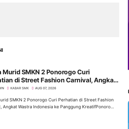
NI
a Murid SMKN 2 Ponorogo Curi
tian di Street Fashion Carnival, Angkat
a Indonesia ke Panggung Kreatif
WN
KABAR SMK
AUG 07, 2026
urid SMKN 2 Ponorogo Curi Perhatian di Street Fashion
l, Angkat Wastra Indonesia ke Panggung KreatifPonoro...