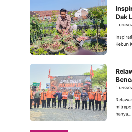
Inspi
Dak L
Tana
UNKNO
Inspira
Kebun K
Relaw
Benc
UNKNO
Relawan
mitrapo
hanya...