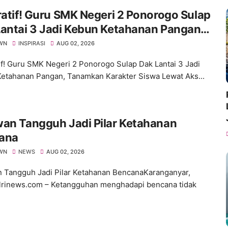
ratif! Guru SMK Negeri 2 Ponorogo Sulap
antai 3 Jadi Kebun Ketahanan Pangan,
mkan Karakter Siswa Lewat Aksi Nyata
WN
INSPIRASI
AUG 02, 2026
tif! Guru SMK Negeri 2 Ponorogo Sulap Dak Lantai 3 Jadi
etahanan Pangan, Tanamkan Karakter Siswa Lewat Aks...
an Tangguh Jadi Pilar Ketahanan
ana
WN
NEWS
AUG 02, 2026
 Tangguh Jadi Pilar Ketahanan BencanaKaranganyar,
lrinews.com – Ketangguhan menghadapi bencana tidak