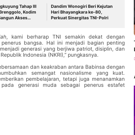
kuyung Tahap III
Dandim Wonogiri Beri Kejutan
 Brenggolo, Kodim
Hari Bhayangkara ke-80,
Bangun Akses
Perkuat Sinergitas TNI-Polri
g Antar Dusun
lah
, kami berharap TNI semakin dekat dengan
penerus bangsa. Hal ini menjadi bagian penting
njadi generasi yang berjiwa patriot, disiplin, dan
Republik Indonesia (NKRI),” pungkasnya.
 kebersamaan dan keakraban antara Babinsa dengan
umbuhkan semangat nasionalisme yang kuat.
emberikan pembelajaran, tetapi juga menanamkan
 pada generasi muda sebagai penerus estafet