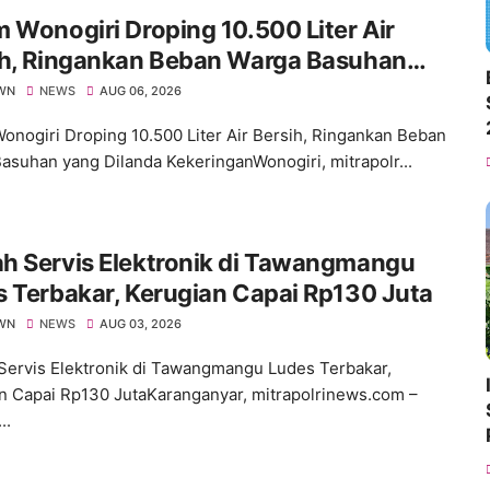
 Wonogiri Droping 10.500 Liter Air
ih, Ringankan Beban Warga Basuhan
 Dilanda Kekeringan
WN
NEWS
AUG 06, 2026
onogiri Droping 10.500 Liter Air Bersih, Ringankan Beban
asuhan yang Dilanda KekeringanWonogiri, mitrapolr...
h Servis Elektronik di Tawangmangu
 Terbakar, Kerugian Capai Rp130 Juta
WN
NEWS
AUG 03, 2026
ervis Elektronik di Tawangmangu Ludes Terbakar,
n Capai Rp130 JutaKaranganyar, mitrapolrinews.com –
..