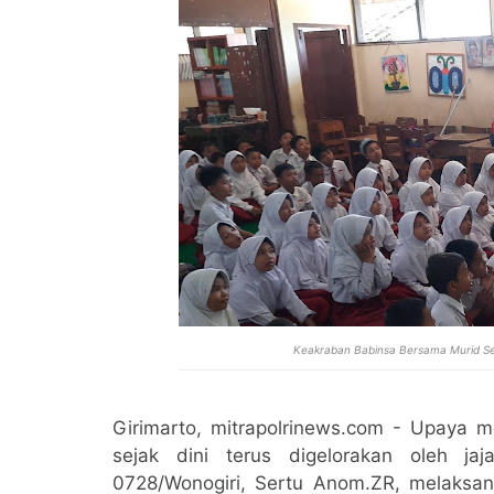
Keakraban Babinsa Bersama Murid Sek
Girimarto, mitrapolrinews.com - Upaya m
sejak dini terus digelorakan oleh ja
0728/Wonogiri, Sertu Anom.ZR, melaksa