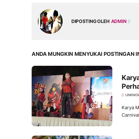
DIPOSTING OLEH
ADMIN
ANDA MUNGKIN MENYUKAI POSTINGAN I
Kary
Perha
Wastr
UNKNO
Karya M
Carniva