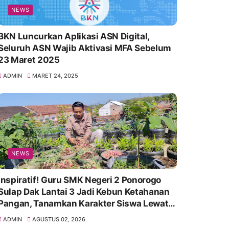
NEWS
BKN Luncurkan Aplikasi ASN Digital,
Seluruh ASN Wajib Aktivasi MFA Sebelum
23 Maret 2025
ADMIN
MARET 24, 2025
NEWS
Inspiratif! Guru SMK Negeri 2 Ponorogo
Sulap Dak Lantai 3 Jadi Kebun Ketahanan
Pangan, Tanamkan Karakter Siswa Lewat
Aksi Nyata
ADMIN
AGUSTUS 02, 2026