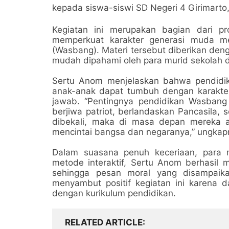
kepada siswa-siswi SD Negeri 4 Girimarto
Kegiatan ini merupakan bagian dari 
memperkuat karakter generasi muda m
(Wasbang). Materi tersebut diberikan de
mudah dipahami oleh para murid sekolah d
Sertu Anom menjelaskan bahwa pendidik
anak-anak dapat tumbuh dengan karakter k
jawab. “Pentingnya pendidikan Wasban
berjiwa patriot, berlandaskan Pancasila, s
dibekali, maka di masa depan mereka a
mencintai bangsa dan negaranya,” ungkap
Dalam suasana penuh keceriaan, para m
metode interaktif, Sertu Anom berhasil
sehingga pesan moral yang disampaik
menyambut positif kegiatan ini karena da
dengan kurikulum pendidikan.
RELATED ARTICLE