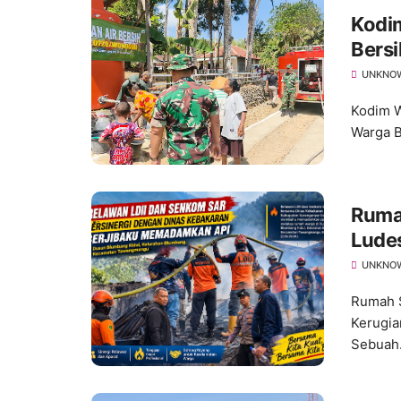
Kodim
Bers
yang
UNKNO
Kodim W
Warga B
Ruma
Ludes
UNKNO
Rumah S
Kerugia
Sebuah.