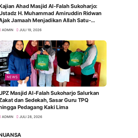
Kajian Ahad Masjid Al-Falah Sukoharjo:
Ustadz H. Muhammad Amiruddin Ridwan
Ajak Jamaah Menjadikan Allah Satu-
Satunya Tempat Bergantung
ADMIN
JULI 19, 2026
NEWS
UPZ Masjid Al-Falah Sukoharjo Salurkan
Zakat dan Sedekah, Sasar Guru TPQ
hingga Pedagang Kaki Lima
ADMIN
JULI 28, 2026
NUANSA