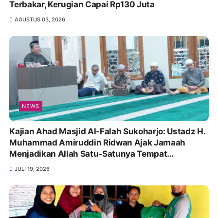
Terbakar, Kerugian Capai Rp130 Juta
AGUSTUS 03, 2026
NEWS
Kajian Ahad Masjid Al-Falah Sukoharjo: Ustadz H.
Muhammad Amiruddin Ridwan Ajak Jamaah
Menjadikan Allah Satu-Satunya Tempat
Bergantung
JULI 19, 2026