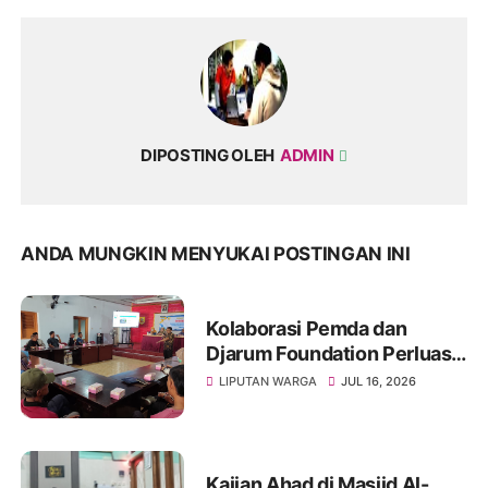
DIPOSTING OLEH
ADMIN
ANDA MUNGKIN MENYUKAI POSTINGAN INI
Kolaborasi Pemda dan
Djarum Foundation Perluas
Akses Sanitasi Layak di
LIPUTAN WARGA
JUL 16, 2026
Wonogiri, Ratusan Keluarga
Siap Terima Manfaat
Kajian Ahad di Masjid Al-