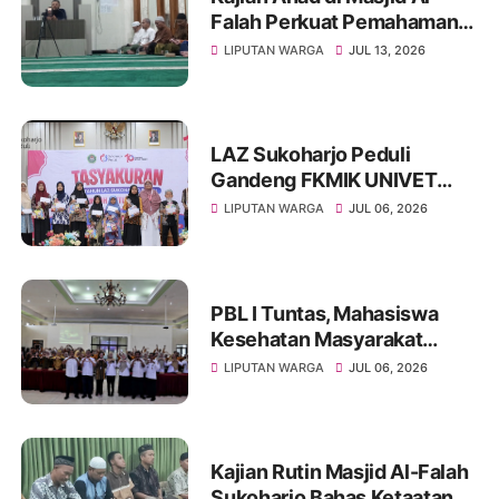
Falah Perkuat Pemahaman
Sunnah dan Tingkatkan
LIPUTAN WARGA
JUL 13, 2026
Ketakwaan Jamaah
LAZ Sukoharjo Peduli
Gandeng FKMIK UNIVET
BANTARA Santuni Anak
LIPUTAN WARGA
JUL 06, 2026
Yatim dan Hadirkan Layanan
Kesehatan pada Milad ke-10
PBL I Tuntas, Mahasiswa
Kesehatan Masyarakat
UNIVET BANTARA Siap
LIPUTAN WARGA
JUL 06, 2026
Lanjutkan Intervensi
Berbasis Data
Kajian Rutin Masjid Al-Falah
Sukoharjo Bahas Ketaatan