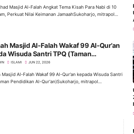
Ahad Masjid Al-Falah Angkat Tema Kisah Para Nabi di 10
m, Perkuat Nilai Keimanan JamaahSukoharjo, mitrapol...
h Masjid Al-Falah Wakaf 99 Al-Qur’an
da Wisuda Santri TPQ (Taman
dikan Al-Qur'an)
WN
ISLAMI
JUN 22, 2026
Masjid Al-Falah Wakaf 99 Al-Qur’an kepada Wisuda Santri
man Pendidikan Al-Qur'an)Sukoharjo, mitrapol...