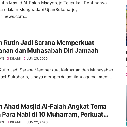
Rutin Masjid Al-Falah Madyorejo Tekankan Pentingnya
an dalam Menghadapi UjianSukoharjo,
lrinews.com...
n Rutin Jadi Sarana Memperkuat
anan dan Muhasabah Diri Jamaah
WN
ISLAMI
JUN 25, 2026
Rutin Jadi Sarana Memperkuat Keimanan dan Muhasabah
maahSukoharjo, Upaya memperdalam ilmu agama, mem...
n Ahad Masjid Al-Falah Angkat Tema
 Para Nabi di 10 Muharram, Perkuat
i Keimanan Jamaah
WN
ISLAMI
JUN 22, 2026