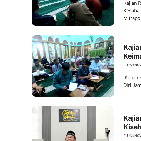
Kajian 
Kesabar
Mitrapo
Kajia
Keim
UNKNO
Kajian 
Diri Ja
Kajia
Kisah
Nila
UNKNO