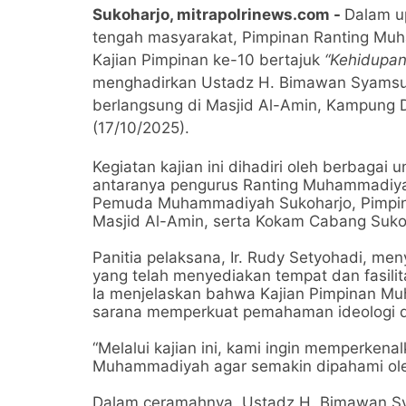
Sukoharjo, mitrapolrinews.com -
Dalam u
tengah masyarakat,
Pimpinan Ranting Muh
Kajian Pimpinan ke-10
bertajuk
“Kehidupan
menghadirkan
Ustadz H. Bimawan Syamsud
berlangsung di
Masjid Al-Amin, Kampung D
(17/10/2025)
.
Kegiatan kajian ini dihadiri oleh berbaga
antaranya
pengurus Ranting Muhammadiyah
Pemuda Muhammadiyah Sukoharjo
,
Pimpi
Masjid Al-Amin
, serta
Kokam Cabang Suko
Panitia pelaksana,
Ir. Rudy Setyohadi
, men
yang telah menyediakan tempat dan fasilit
Ia menjelaskan bahwa
Kajian Pimpinan M
sarana memperkuat pemahaman ideologi d
“Melalui kajian ini, kami ingin memperkenal
Muhammadiyah agar semakin dipahami ole
Dalam ceramahnya,
Ustadz H. Bimawan Sy