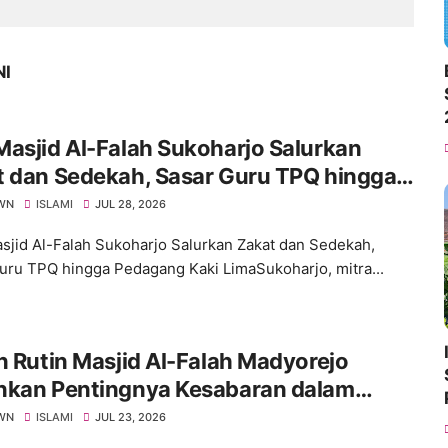
NI
asjid Al-Falah Sukoharjo Salurkan
t dan Sedekah, Sasar Guru TPQ hingga
gang Kaki Lima
WN
ISLAMI
JUL 28, 2026
jid Al-Falah Sukoharjo Salurkan Zakat dan Sedekah,
uru TPQ hingga Pedagang Kaki LimaSukoharjo, mitra...
n Rutin Masjid Al-Falah Madyorejo
nkan Pentingnya Kesabaran dalam
hadapi Ujian
WN
ISLAMI
JUL 23, 2026