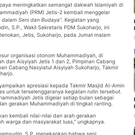
paya meningkatkan semangat dakwah Islamiyah di
ammadiyah (PRM) Jetis-2
kembali menggelar
 dalam Seni dan Budaya”
. Kegiatan yang
in, S.P.
, Wakil Sekretaris PDM Sukoharjo, ini
enokan, Jetis, Sukoharjo
, pada
Jumat malam
i unsur organisasi otonom Muhammadiyah, di
 dan Aisyiyah Jetis 1 dan 2
,
Pimpinan Cabang
nan Cabang Nasyiatul Aisyiyah Sukoharjo
,
Takmir
harjo
.
yampaikan apresiasi kepada Takmir Masjid Al-Amin
as untuk terselenggaranya kegiatan rutin tersebut.
uhammadiyah Jetis
digelar setiap bulan sebagai
an gerakan Muhammadiyah di tingkat ranting.
kan kembali nilai-nilai dan arah gerakan
h warga dan masyarakat luas,” ungkapnya.
amsudin, S.P.
menekankan bahwa
seni