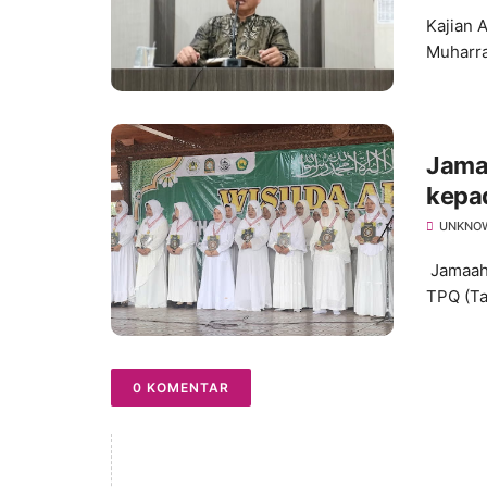
Kajian 
Muharra
Jamaa
kepa
Pendi
UNKNO
Jamaah 
TPQ (Ta
0 KOMENTAR