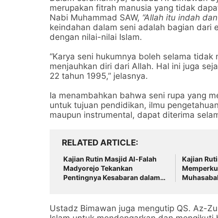
merupakan fitrah manusia yang tidak dapa
Nabi Muhammad SAW,
“Allah itu indah da
keindahan dalam seni adalah bagian dari e
dengan nilai-nilai Islam.
“Karya seni hukumnya boleh selama tidak
menjauhkan diri dari Allah. Hal ini juga 
22 tahun 1995,” jelasnya.
Ia menambahkan bahwa seni rupa yang m
untuk tujuan
pendidikan, ilmu pengetahuan
maupun instrumental, dapat diterima sel
RELATED ARTICLE
Kajian Rutin Masjid Al-Falah
Kajian Rut
Madyorejo Tekankan
Memperkua
Pentingnya Kesabaran dalam
Muhasabah
Menghadapi Ujian
Ustadz Bimawan juga mengutip
QS. Az-Zu