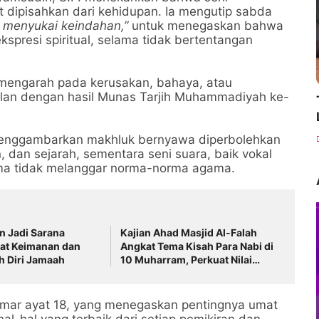
t dipisahkan dari kehidupan
. Ia mengutip sabda
n menyukai keindahan,”
untuk menegaskan bahwa
kspresi spiritual, selama tidak bertentangan
 mengarah pada kerusakan, bahaya, atau
sejalan dengan hasil Munas Tarjih Muhammadiyah ke-
enggambarkan makhluk bernyawa diperbolehkan
, dan sejarah
, sementara
seni suara
, baik vokal
ama tidak melanggar norma-norma agama.
in Jadi Sarana
Kajian Ahad Masjid Al-Falah
t Keimanan dan
Angkat Tema Kisah Para Nabi di
 Diri Jamaah
10 Muharram, Perkuat Nilai
Keimanan Jamaah
mar ayat 18
, yang menegaskan pentingnya umat