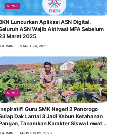
NEWS
BKN Luncurkan Aplikasi ASN Digital,
Seluruh ASN Wajib Aktivasi MFA Sebelum
23 Maret 2025
ADMIN
MARET 24, 2025
NEWS
Inspiratif! Guru SMK Negeri 2 Ponorogo
Sulap Dak Lantai 3 Jadi Kebun Ketahanan
Pangan, Tanamkan Karakter Siswa Lewat
Aksi Nyata
ADMIN
AGUSTUS 02, 2026