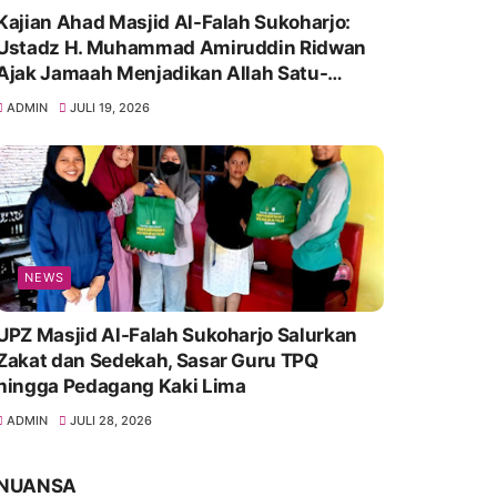
Kajian Ahad Masjid Al-Falah Sukoharjo:
Ustadz H. Muhammad Amiruddin Ridwan
Ajak Jamaah Menjadikan Allah Satu-
Satunya Tempat Bergantung
ADMIN
JULI 19, 2026
NEWS
UPZ Masjid Al-Falah Sukoharjo Salurkan
Zakat dan Sedekah, Sasar Guru TPQ
hingga Pedagang Kaki Lima
ADMIN
JULI 28, 2026
NUANSA