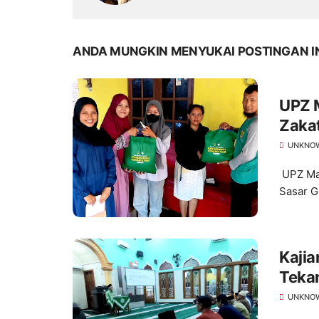
ANDA MUNGKIN MENYUKAI POSTINGAN I
UPZ M
Zaka
Peda
UNKNO
UPZ Mas
Sasar G
Kajia
Teka
Meng
UNKNO