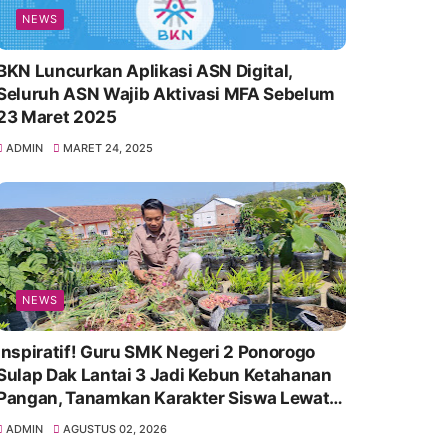
NEWS
BKN Luncurkan Aplikasi ASN Digital,
Seluruh ASN Wajib Aktivasi MFA Sebelum
23 Maret 2025
ADMIN
MARET 24, 2025
NEWS
Inspiratif! Guru SMK Negeri 2 Ponorogo
Sulap Dak Lantai 3 Jadi Kebun Ketahanan
Pangan, Tanamkan Karakter Siswa Lewat
Aksi Nyata
ADMIN
AGUSTUS 02, 2026