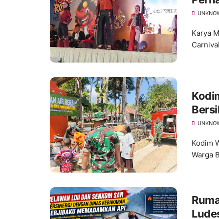
Wastr
UNKNO
Karya M
Carniva
Kodim
Bers
yang
UNKNO
Kodim W
Warga B
Ruma
Ludes