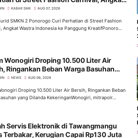
a Indonesia ke Panggung Kreatif
WN
KABAR SMK
AUG 07, 2026
urid SMKN 2 Ponorogo Curi Perhatian di Street Fashion
l, Angkat Wastra Indonesia ke Panggung KreatifPonoro...
 Wonogiri Droping 10.500 Liter Air
ih, Ringankan Beban Warga Basuhan
 Dilanda Kekeringan
WN
NEWS
AUG 06, 2026
onogiri Droping 10.500 Liter Air Bersih, Ringankan Beban
asuhan yang Dilanda KekeringanWonogiri, mitrapolr...
h Servis Elektronik di Tawangmangu
 Terbakar, Kerugian Capai Rp130 Juta