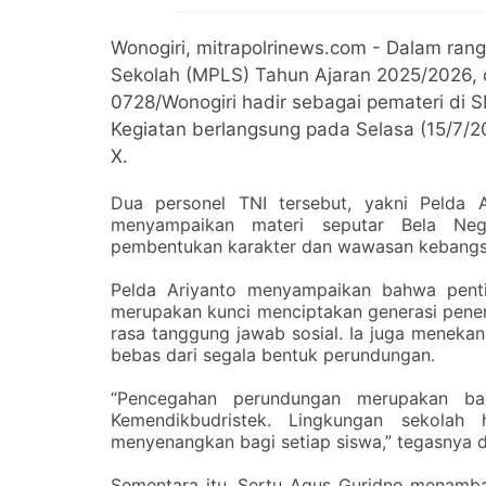
Wonogiri, mitrapolrinews.com - Dalam r
Sekolah (MPLS) Tahun Ajaran 2025/2026, d
0728/Wonogiri hadir sebagai pemateri di S
Kegiatan berlangsung pada Selasa (15/7/2
X.
Dua personel TNI tersebut, yakni Pelda 
menyampaikan materi seputar Bela Neg
pembentukan karakter dan wawasan kebangs
Pelda Ariyanto menyampaikan bahwa pentin
merupakan kunci menciptakan generasi penerus
rasa tanggung jawab sosial. Ia juga meneka
bebas dari segala bentuk perundungan.
“Pencegahan perundungan merupakan b
Kemendikbudristek. Lingkungan sekolah
menyenangkan bagi setiap siswa,” tegasnya 
Sementara itu, Sertu Agus Guridno menamb