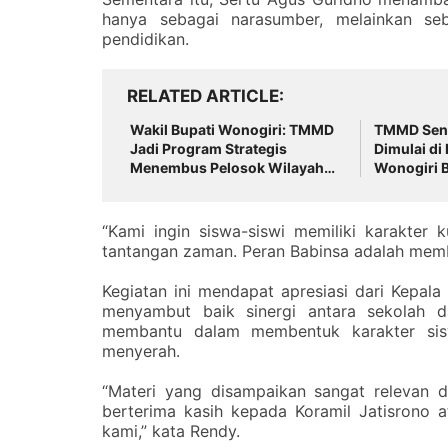
hanya sebagai narasumber, melainkan se
pendidikan.
RELATED ARTICLE
Wakil Bupati Wonogiri: TMMD
TMMD Seng
Jadi Program Strategis
Dimulai di
Menembus Pelosok Wilayah
Wonogiri 
dan Percepat Pembangunan
Penghubun
Desa
“Kami ingin siswa-siswi memiliki karakte
tantangan zaman. Peran Babinsa adalah membek
Kegiatan ini mendapat apresiasi dari Kepala
menyambut baik sinergi antara sekolah da
membantu dalam membentuk karakter sisw
menyerah.
“Materi yang disampaikan sangat relevan d
berterima kasih kepada Koramil Jatisrono
kami,” kata Rendy.