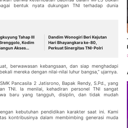
bagai bentuk nyata dukungan TNI terhadap dunia
kuyung Tahap III
Dandim Wonogiri Beri Kejutan
 Brenggolo, Kodim
Hari Bhayangkara ke-80,
Bangun Akses
Perkuat Sinergitas TNI-Polri
g Antar Dusun
r kuat, berwawasan kebangsaan, dan siap menghadapi
ali mereka dengan nilai-nilai luhur bangsa,” ujarnya.
 SMK Pancasila 2 Jatisrono, Bapak Rendy, S.Pd., yang
n TNI. Ia menilai, kehadiran personel TNI sangat
a baru yang tangguh, disiplin, dan tidak mudah
engan kebutuhan pendidikan karakter saat ini. Kami
 atas kontribusinya dalam membimbing generasi muda