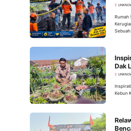
UNKNO
Rumah S
Kerugia
Sebuah.
Inspi
Dak L
Tana
UNKNO
Inspira
Kebun K
Relaw
Benc