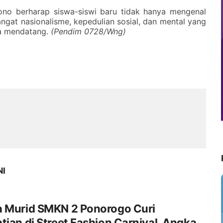
srono berharap siswa-siswi baru tidak hanya mengenal
angat nasionalisme, kepedulian sosial, dan mental yang
sa mendatang.
(Pendim 0728/Wng)
NI
a Murid SMKN 2 Ponorogo Curi
tian di Street Fashion Carnival, Angkat