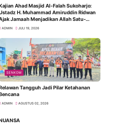
Kajian Ahad Masjid Al-Falah Sukoharjo:
Ustadz H. Muhammad Amiruddin Ridwan
Ajak Jamaah Menjadikan Allah Satu-
Satunya Tempat Bergantung
ADMIN
JULI 19, 2026
SENKOM
Relawan Tangguh Jadi Pilar Ketahanan
Bencana
ADMIN
AGUSTUS 02, 2026
NUANSA