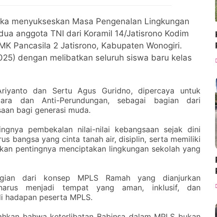
angka menyukseskan Masa Pengenalan Lingkungan
ua anggota TNI dari Koramil 14/Jatisrono Kodim
MK Pancasila 2 Jatisrono, Kabupaten Wonogiri.
025) dengan melibatkan seluruh siswa baru kelas
Ariyanto dan Sertu Agus Guridno, dipercaya untuk
ara dan Anti-Perundungan, sebagai bagian dari
aan bagi generasi muda.
gnya pembekalan nilai-nilai kebangsaan sejak dini
 bangsa yang cinta tanah air, disiplin, serta memiliki
nkan pentingnya menciptakan lingkungan sekolah yang
agian dari konsep MPLS Ramah yang dianjurkan
 harus menjadi tempat yang aman, inklusif, dan
di hadapan peserta MPLS.
ahkan bahwa keterlibatan Babinsa dalam MPLS bukan