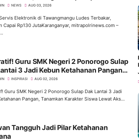
WN
NEWS
AUG 03, 2026
ervis Elektronik di Tawangmangu Ludes Terbakar,
n Capai Rp130 JutaKaranganyar, mitrapolrinews.com –
..
ratif! Guru SMK Negeri 2 Ponorogo Sulap
antai 3 Jadi Kebun Ketahanan Pangan,
mkan Karakter Siswa Lewat Aksi Nyata
WN
INSPIRASI
AUG 02, 2026
tif! Guru SMK Negeri 2 Ponorogo Sulap Dak Lantai 3 Jadi
etahanan Pangan, Tanamkan Karakter Siswa Lewat Aks...
an Tangguh Jadi Pilar Ketahanan
ana