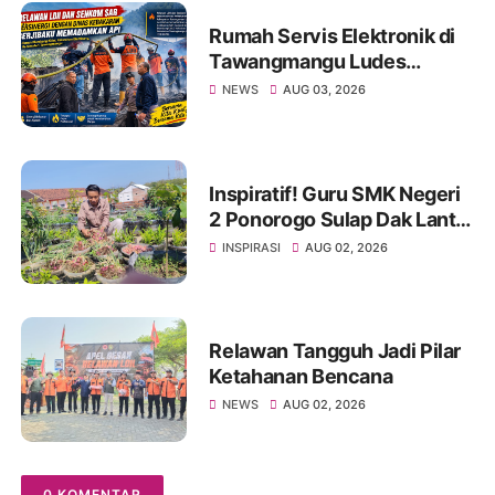
Rumah Servis Elektronik di
Tawangmangu Ludes
Terbakar, Kerugian Capai
NEWS
AUG 03, 2026
Rp130 Juta
Inspiratif! Guru SMK Negeri
2 Ponorogo Sulap Dak Lantai
3 Jadi Kebun Ketahanan
INSPIRASI
AUG 02, 2026
Pangan, Tanamkan Karakter
Siswa Lewat Aksi Nyata
Relawan Tangguh Jadi Pilar
Ketahanan Bencana
NEWS
AUG 02, 2026
0 KOMENTAR