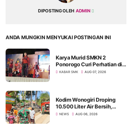
DIPOSTING OLEH
ADMIN
ANDA MUNGKIN MENYUKAI POSTINGAN INI
Karya Murid SMKN 2
Ponorogo Curi Perhatian di
Street Fashion Carnival,
KABAR SMK
AUG 07, 2026
Angkat Wastra Indonesia ke
Panggung Kreatif
Kodim Wonogiri Droping
10.500 Liter Air Bersih,
Ringankan Beban Warga
NEWS
AUG 06, 2026
Basuhan yang Dilanda
Kekeringan