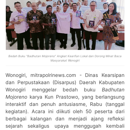
Bedah Buku “Badhutan Mojoreno” Angkat Kearifan Lokal dan Dorong Minat Baca
Masyarakat Wonogiri
Wonogiri, mitrapolrinews.com - Dinas Kearsipan
dan Perpustakaan (Disarpus) Daerah Kabupaten
Wonogiri menggelar bedah buku
Badhutan
Mojoreno
karya Kun Prastowo, yang berlangsung
interaktif dan penuh antusiasme, Rabu (tanggal
kegiatan). Acara ini diikuti oleh 50 peserta dari
berbagai kalangan dan menjadi ajang refleksi
sejarah sekaligus upaya menggugah kembali