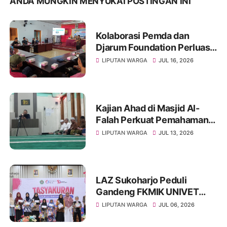
ANDA MUNGKIN MENYUKAI POSTINGAN INI
Kolaborasi Pemda dan
Djarum Foundation Perluas
Akses Sanitasi Layak di
LIPUTAN WARGA
JUL 16, 2026
Wonogiri, Ratusan Keluarga
Siap Terima Manfaat
Kajian Ahad di Masjid Al-
Falah Perkuat Pemahaman
Sunnah dan Tingkatkan
LIPUTAN WARGA
JUL 13, 2026
Ketakwaan Jamaah
LAZ Sukoharjo Peduli
Gandeng FKMIK UNIVET
BANTARA Santuni Anak
LIPUTAN WARGA
JUL 06, 2026
Yatim dan Hadirkan Layanan
Kesehatan pada Milad ke-10