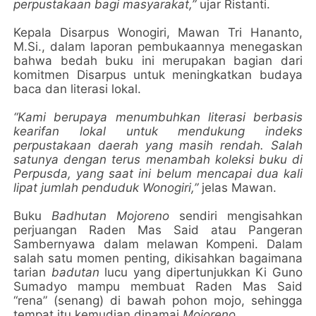
perpustakaan bagi masyarakat,”
ujar Ristanti.
Kepala Disarpus Wonogiri, Mawan Tri Hananto,
M.Si., dalam laporan pembukaannya menegaskan
bahwa bedah buku ini merupakan bagian dari
komitmen Disarpus untuk meningkatkan budaya
baca dan literasi lokal.
“Kami berupaya menumbuhkan literasi berbasis
kearifan lokal untuk mendukung indeks
perpustakaan daerah yang masih rendah. Salah
satunya dengan terus menambah koleksi buku di
Perpusda, yang saat ini belum mencapai dua kali
lipat jumlah penduduk Wonogiri,”
jelas Mawan.
Buku
Badhutan Mojoreno
sendiri mengisahkan
perjuangan Raden Mas Said atau Pangeran
Sambernyawa dalam melawan Kompeni. Dalam
salah satu momen penting, dikisahkan bagaimana
tarian
badutan
lucu yang dipertunjukkan Ki Guno
Sumadyo mampu membuat Raden Mas Said
“rena” (senang) di bawah pohon mojo, sehingga
tempat itu kemudian dinamai
Mojoreno
.