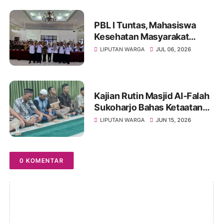
PBL I Tuntas, Mahasiswa
Kesehatan Masyarakat
UNIVET BANTARA Siap
LIPUTAN WARGA
JUL 06, 2026
Lanjutkan Intervensi
Berbasis Data
Kajian Rutin Masjid Al-Falah
Sukoharjo Bahas Ketaatan
kepada Rasul sebagai Wujud
LIPUTAN WARGA
JUN 15, 2026
Ketaatan kepada Allah
0 KOMENTAR