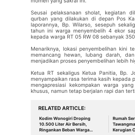
momen yang sakral ini.
Seusai pelaksanaan sholat, kegiatan d
qurban yang dilakukan di depan Pos Ka
laporannya, Bp. Wilarso, sesepuh sekal
tahun ini warga menyembelih 4 ekor sa
kepada warga RT 05 RW 08 sebanyak 350 k
Menariknya, lokasi penyembelihan kini te
memancang hewan, lubang darah, dan 
menjadikan proses penyembelihan lebih hig
Ketua RT sekaligus Ketua Panitia, Bp. 
menyampaikan rasa terima kasih kepada pa
mengapresiasi kekompakan warga yang 
khusus, namun tetap berjalan rapi dan tert
RELATED ARTICLE
Kodim Wonogiri Droping
Rumah Serv
10.500 Liter Air Bersih,
Tawangman
Ringankan Beban Warga
Kerugian C