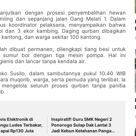
ilanjutkan dengan prosesi penyembelihan hewan
mling dan sepanjang jalan Gang Melati 1. Dalam
igus koordinator pelaksana, menyampaikan bahwa
pi dan 3 ekor kambing. Daging qurban dibagikan
antong, dan warga sekitar 100 kantong.
lah dibuat permanen, dilengkapi tiang besi untuk
sumur bor dengan tiga mesin pompa. Hal ini
ienis dan lancar tanpa kendala air.
Joko Susilo, dalam sambutannya pukul 10.40 WIB
ra muqorib, warga, serta pemuda yang terlibat. Ia
mengelola seluruh proses qurban tanpa panitia
ib.
is Elektronik di
Inspiratif! Guru SMK Negeri 2
gu Ludes Terbakar,
Ponorogo Sulap Dak Lantai 3
apai Rp130 Juta
Jadi Kebun Ketahanan Pangan,