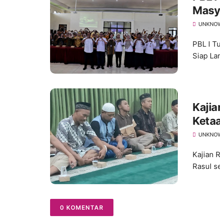
Masy
Lanju
UNKNO
PBL I T
Siap Lan
Kajia
Keta
Ketaa
UNKNO
Kajian 
Rasul s
0 KOMENTAR