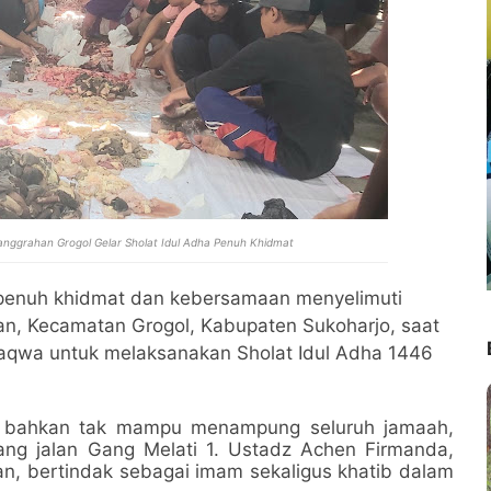
nggrahan Grogol Gelar Sholat Idul Adha Penuh Khidmat
 penuh khidmat dan kebersamaan menyelimuti
an, Kecamatan Grogol, Kabupaten Sukoharjo, saat
aqwa untuk melaksanakan Sholat Idul Adha 1446
i bahkan tak mampu menampung seluruh jamaah,
ang jalan Gang Melati 1. Ustadz Achen Firmanda,
n, bertindak sebagai imam sekaligus khatib dalam