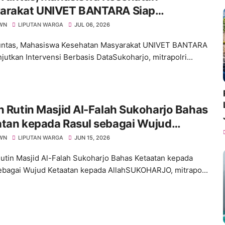
arakat UNIVET BANTARA Siap
tkan Intervensi Berbasis Data
WN
LIPUTAN WARGA
JUL 06, 2026
untas, Mahasiswa Kesehatan Masyarakat UNIVET BANTARA
jutkan Intervensi Berbasis DataSukoharjo, mitrapolri...
n Rutin Masjid Al-Falah Sukoharjo Bahas
atan kepada Rasul sebagai Wujud
tan kepada Allah
WN
LIPUTAN WARGA
JUN 15, 2026
Rutin Masjid Al-Falah Sukoharjo Bahas Ketaatan kepada
ebagai Wujud Ketaatan kepada AllahSUKOHARJO, mitrapo...