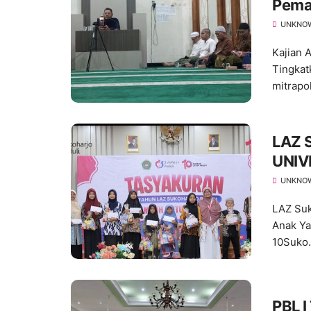
Pema
Keta
UNKNO
Kajian 
Tingkat
mitrapo
LAZ 
UNIV
Hadi
UNKNO
10
LAZ Su
Anak Ya
10Suko.
PBL 