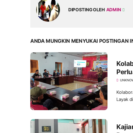
DIPOSTING OLEH
ADMIN
ANDA MUNGKIN MENYUKAI POSTINGAN I
Kola
Perlu
Ratus
UNKNO
Kolabor
Layak d
Kajia