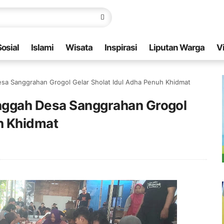
Sosial
Islami
Wisata
Inspirasi
Liputan Warga
V
sa Sanggrahan Grogol Gelar Sholat Idul Adha Penuh Khidmat
nggah Desa Sanggrahan Grogol
uh Khidmat