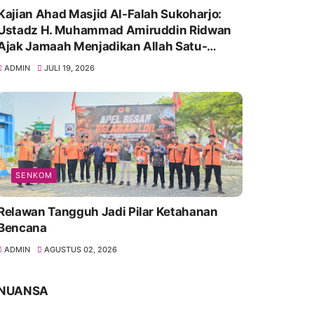
Kajian Ahad Masjid Al-Falah Sukoharjo:
Ustadz H. Muhammad Amiruddin Ridwan
Ajak Jamaah Menjadikan Allah Satu-
Satunya Tempat Bergantung
ADMIN
JULI 19, 2026
SENKOM
Relawan Tangguh Jadi Pilar Ketahanan
Bencana
ADMIN
AGUSTUS 02, 2026
NUANSA