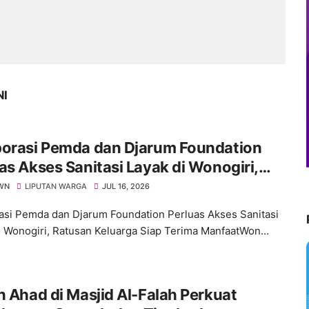
NI
borasi Pemda dan Djarum Foundation
as Akses Sanitasi Layak di Wonogiri,
an Keluarga Siap Terima Manfaat
WN
LIPUTAN WARGA
JUL 16, 2026
asi Pemda dan Djarum Foundation Perluas Akses Sanitasi
i Wonogiri, Ratusan Keluarga Siap Terima ManfaatWon...
n Ahad di Masjid Al-Falah Perkuat