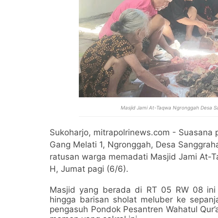
Masjid Jami At-Taqwa Ngronggah Desa Sa
Sukoharjo, mitrapolrinews.com - Suasana
Gang Melati 1, Ngronggah, Desa Sanggrah
ratusan warga memadati Masjid Jami At-T
H, Jumat pagi (6/6).
Masjid yang berada di RT 05 RW 08 in
hingga barisan sholat meluber ke sepanj
pengasuh Pondok Pesantren Wahatul Qur’a