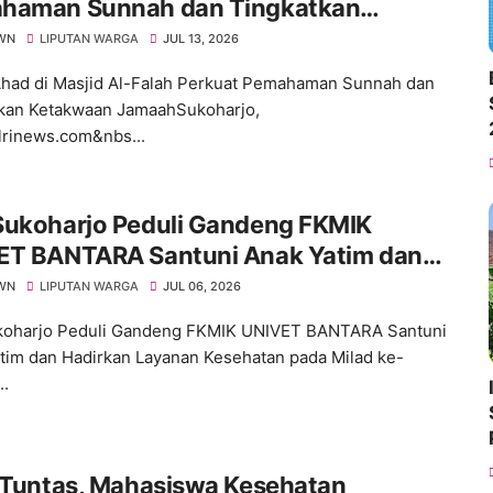
haman Sunnah dan Tingkatkan
kwaan Jamaah
WN
LIPUTAN WARGA
JUL 13, 2026
Ahad di Masjid Al-Falah Perkuat Pemahaman Sunnah dan
kan Ketakwaan JamaahSukoharjo,
lrinews.com&nbs...
Sukoharjo Peduli Gandeng FKMIK
ET BANTARA Santuni Anak Yatim dan
rkan Layanan Kesehatan pada Milad ke-
WN
LIPUTAN WARGA
JUL 06, 2026
koharjo Peduli Gandeng FKMIK UNIVET BANTARA Santuni
tim dan Hadirkan Layanan Kesehatan pada Milad ke-
..
I Tuntas, Mahasiswa Kesehatan