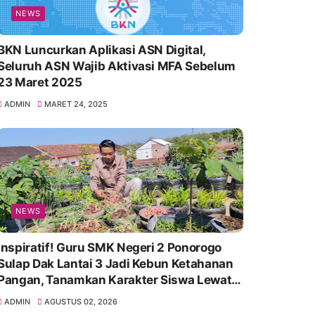
NEWS
BKN Luncurkan Aplikasi ASN Digital,
Seluruh ASN Wajib Aktivasi MFA Sebelum
23 Maret 2025
ADMIN
MARET 24, 2025
NEWS
Inspiratif! Guru SMK Negeri 2 Ponorogo
Sulap Dak Lantai 3 Jadi Kebun Ketahanan
Pangan, Tanamkan Karakter Siswa Lewat
Aksi Nyata
ADMIN
AGUSTUS 02, 2026