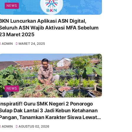
NEWS
BKN Luncurkan Aplikasi ASN Digital,
Seluruh ASN Wajib Aktivasi MFA Sebelum
23 Maret 2025
ADMIN
MARET 24, 2025
NEWS
Inspiratif! Guru SMK Negeri 2 Ponorogo
Sulap Dak Lantai 3 Jadi Kebun Ketahanan
Pangan, Tanamkan Karakter Siswa Lewat
Aksi Nyata
ADMIN
AGUSTUS 02, 2026