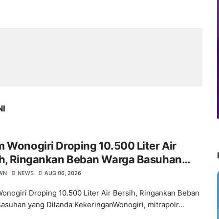
NI
 Wonogiri Droping 10.500 Liter Air
ih, Ringankan Beban Warga Basuhan
 Dilanda Kekeringan
WN
NEWS
AUG 06, 2026
onogiri Droping 10.500 Liter Air Bersih, Ringankan Beban
asuhan yang Dilanda KekeringanWonogiri, mitrapolr...