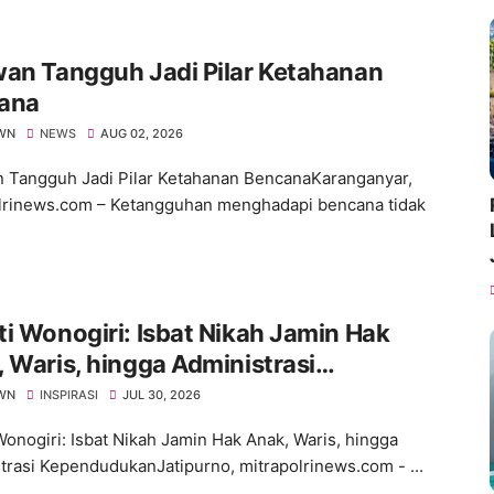
an Tangguh Jadi Pilar Ketahanan
ana
WN
NEWS
AUG 02, 2026
 Tangguh Jadi Pilar Ketahanan BencanaKaranganyar,
lrinews.com – Ketangguhan menghadapi bencana tidak
i Wonogiri: Isbat Nikah Jamin Hak
 Waris, hingga Administrasi
ndudukan
WN
INSPIRASI
JUL 30, 2026
Wonogiri: Isbat Nikah Jamin Hak Anak, Waris, hingga
trasi KependudukanJatipurno, mitrapolrinews.com - ...