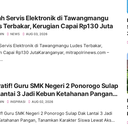
h Servis Elektronik di Tawangmangu
 Terbakar, Kerugian Capai Rp130 Juta
WN
NEWS
AUG 03, 2026
ervis Elektronik di Tawangmangu Ludes Terbakar,
n Capai Rp130 JutaKaranganyar, mitrapolrinews.com –
..
ratif! Guru SMK Negeri 2 Ponorogo Sulap
antai 3 Jadi Kebun Ketahanan Pangan,
mkan Karakter Siswa Lewat Aksi Nyata
WN
INSPIRASI
AUG 02, 2026
tif! Guru SMK Negeri 2 Ponorogo Sulap Dak Lantai 3 Jadi
etahanan Pangan, Tanamkan Karakter Siswa Lewat Aks...