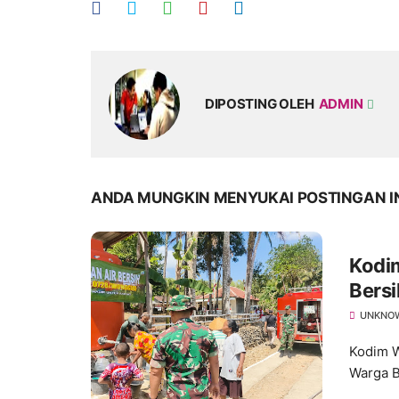
DIPOSTING OLEH
ADMIN
ANDA MUNGKIN MENYUKAI POSTINGAN I
Kodim
Bers
yang
UNKNO
Kodim W
Warga B