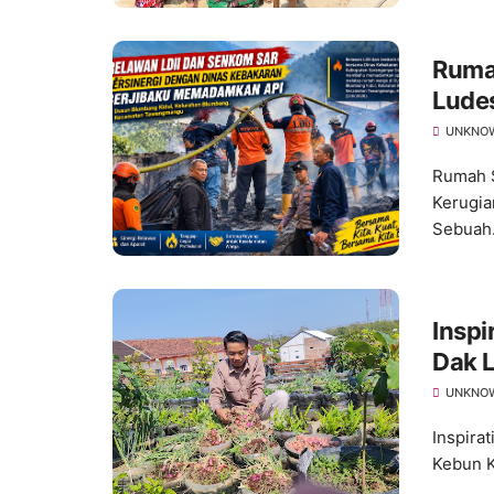
Ruma
Ludes
UNKNO
Rumah S
Kerugia
Sebuah.
Inspi
Dak L
Tana
UNKNO
Inspira
Kebun K