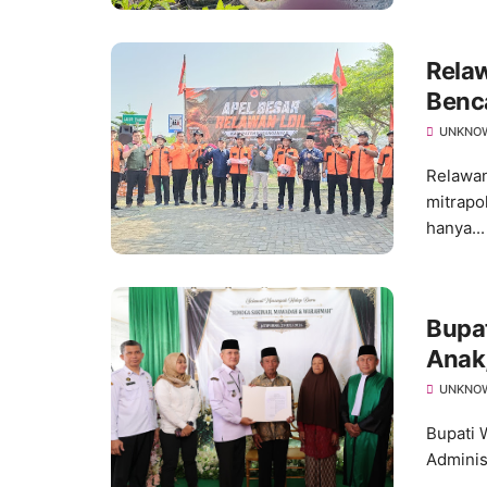
Relaw
Benc
UNKNO
Relawan
mitrapo
hanya...
Bupat
Anak,
Kepe
UNKNO
Bupati 
Adminis