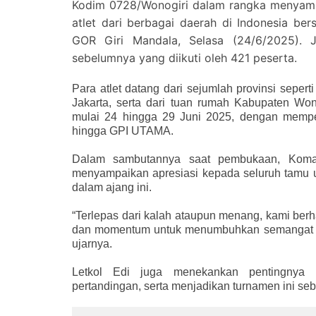
Kodim 0728/Wonogiri dalam rangka menyamb
atlet dari berbagai daerah di Indonesia b
GOR Giri Mandala, Selasa (24/6/2025). Ju
sebelumnya yang diikuti oleh 421 peserta.
Para atlet datang dari sejumlah provinsi seper
Jakarta, serta dari tuan rumah Kabupaten Won
mulai 24 hingga 29 Juni 2025, dengan mempe
hingga GPI UTAMA.
Dalam sambutannya saat pembukaan, Komand
menyampaikan apresiasi kepada seluruh tamu un
dalam ajang ini.
“Terlepas dari kalah ataupun menang, kami ber
dan momentum untuk menumbuhkan semangat menj
ujarnya.
Letkol Edi juga menekankan pentingnya m
pertandingan, serta menjadikan turnamen ini seba