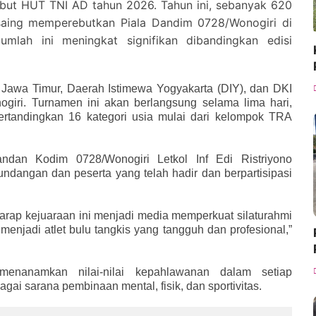
ut HUT TNI AD tahun 2026. Tahun ini, sebanyak 620
ersaing memperebutkan Piala Dandim 0728/Wonogiri di
mlah ini meningkat signifikan dibandingkan edisi
ti Jawa Timur, Daerah Istimewa Yogyakarta (DIY), dan DKI
ogiri. Turnamen ini akan berlangsung selama lima hari,
rtandingkan 16 kategori usia mulai dari kelompok TRA
an Kodim 0728/Wonogiri Letkol Inf Edi Ristriyono
dangan dan peserta yang telah hadir dan berpartisipasi
harap kejuaraan ini menjadi media memperkuat silaturahmi
adi atlet bulu tangkis yang tangguh dan profesional,”
enanamkan nilai-nilai kepahlawanan dalam setiap
gai sarana pembinaan mental, fisik, dan sportivitas.