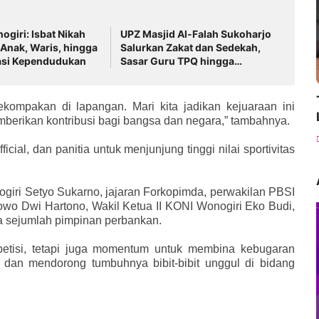
ogiri: Isbat Nikah
UPZ Masjid Al-Falah Sukoharjo
Anak, Waris, hingga
Salurkan Zakat dan Sedekah,
asi Kependudukan
Sasar Guru TPQ hingga
Pedagang Kaki Lima
kompakan di lapangan. Mari kita jadikan kejuaraan ini
erikan kontribusi bagi bangsa dan negara,” tambahnya.
ficial, dan panitia untuk menjunjung tinggi nilai sportivitas
ogiri Setyo Sukarno, jajaran Forkopimda, perwakilan PBSI
o Dwi Hartono, Wakil Ketua II KONI Wonogiri Eko Budi,
a sejumlah pimpinan perbankan.
petisi, tetapi juga momentum untuk membina kebugaran
, dan mendorong tumbuhnya bibit-bibit unggul di bidang