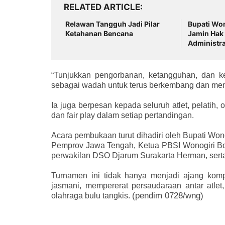
RELATED ARTICLE
Relawan Tangguh Jadi Pilar
Bupati Won
Ketahanan Bencana
Jamin Hak 
Administr
“Tunjukkan pengorbanan, ketangguhan, dan ke
sebagai wadah untuk terus berkembang dan memb
Ia juga berpesan kepada seluruh atlet, pelatih, of
dan fair play dalam setiap pertandingan.
Acara pembukaan turut dihadiri oleh Bupati Won
Pemprov Jawa Tengah, Ketua PBSI Wonogiri Bow
perwakilan DSO Djarum Surakarta Herman, sert
Turnamen ini tidak hanya menjadi ajang kom
jasmani, mempererat persaudaraan antar atlet
(pendim 0728/wng)
olahraga bulu tangkis.