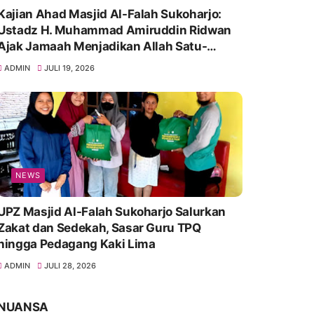
Kajian Ahad Masjid Al-Falah Sukoharjo:
Ustadz H. Muhammad Amiruddin Ridwan
Ajak Jamaah Menjadikan Allah Satu-
Satunya Tempat Bergantung
ADMIN
JULI 19, 2026
NEWS
UPZ Masjid Al-Falah Sukoharjo Salurkan
Zakat dan Sedekah, Sasar Guru TPQ
hingga Pedagang Kaki Lima
ADMIN
JULI 28, 2026
NUANSA