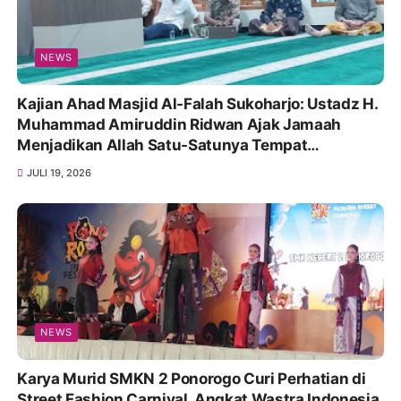
NEWS
Kajian Ahad Masjid Al-Falah Sukoharjo: Ustadz H.
Muhammad Amiruddin Ridwan Ajak Jamaah
Menjadikan Allah Satu-Satunya Tempat
Bergantung
JULI 19, 2026
NEWS
Karya Murid SMKN 2 Ponorogo Curi Perhatian di
Street Fashion Carnival, Angkat Wastra Indonesia