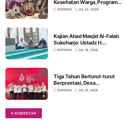
Kesehatan Warga, Program
Sanitasi Terpadu Djarum
INSPIRASI
JUL 22, 2026
Bangun Jamban Kedap di
Wuryorejo
Kajian Ahad Masjid Al-Falah
Sukoharjo: Ustadz H.
Muhammad Amiruddin
INSPIRASI
JUL 19, 2026
Ridwan Ajak Jamaah
Menjadikan Allah Satu-
Satunya Tempat Bergantung
Tiga Tahun Berturut-turut
Berprestasi, Desa
Slogoretno Kembali Raih
INSPIRASI
JUL 16, 2026
Anugerah Desa Nyawiji
Migunani 2026
0 KOMENTAR