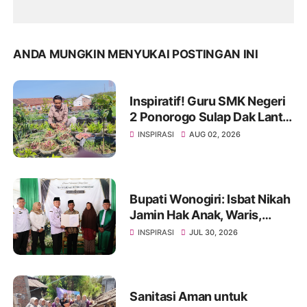
ANDA MUNGKIN MENYUKAI POSTINGAN INI
Inspiratif! Guru SMK Negeri
2 Ponorogo Sulap Dak Lantai
3 Jadi Kebun Ketahanan
INSPIRASI
AUG 02, 2026
Pangan, Tanamkan Karakter
Siswa Lewat Aksi Nyata
Bupati Wonogiri: Isbat Nikah
Jamin Hak Anak, Waris,
hingga Administrasi
INSPIRASI
JUL 30, 2026
Kependudukan
Sanitasi Aman untuk