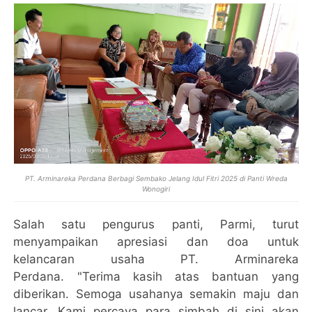
PT. Arminareka Perdana Berbagi Sembako Jelang Idul Fitri 2025 di Panti Wreda
Wonogiri
Salah satu pengurus panti, Parmi, turut
menyampaikan apresiasi dan doa untuk
kelancaran usaha PT. Arminareka
Perdana.
"Terima kasih atas bantuan yang
diberikan. Semoga usahanya semakin maju dan
lancar. Kami percaya para simbah di sini akan