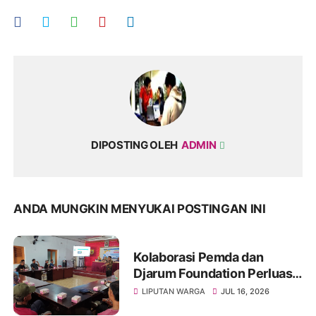
DIPOSTING OLEH
ADMIN
ANDA MUNGKIN MENYUKAI POSTINGAN INI
Kolaborasi Pemda dan
Djarum Foundation Perluas
Akses Sanitasi Layak di
LIPUTAN WARGA
JUL 16, 2026
Wonogiri, Ratusan Keluarga