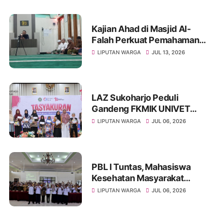
Siap Terima Manfaat
Kajian Ahad di Masjid Al-
Falah Perkuat Pemahaman
Sunnah dan Tingkatkan
LIPUTAN WARGA
JUL 13, 2026
Ketakwaan Jamaah
LAZ Sukoharjo Peduli
Gandeng FKMIK UNIVET
BANTARA Santuni Anak
LIPUTAN WARGA
JUL 06, 2026
Yatim dan Hadirkan Layanan
Kesehatan pada Milad ke-10
PBL I Tuntas, Mahasiswa
Kesehatan Masyarakat
UNIVET BANTARA Siap
LIPUTAN WARGA
JUL 06, 2026
Lanjutkan Intervensi
Berbasis Data