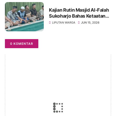
Kajian Rutin Masjid Al-Falah
Sukoharjo Bahas Ketaatan
kepada Rasul sebagai Wujud
LIPUTAN WARGA
JUN 15, 2026
Ketaatan kepada Allah
0 KOMENTAR