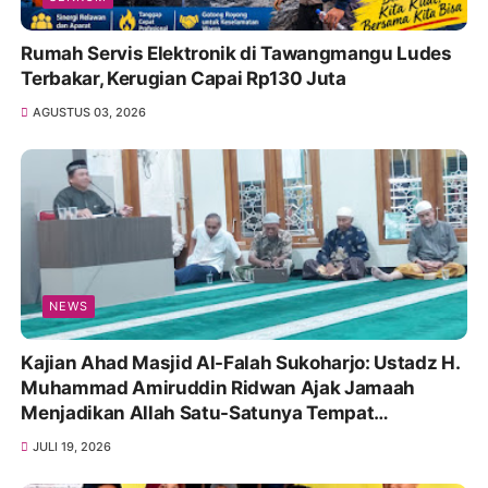
Rumah Servis Elektronik di Tawangmangu Ludes
Terbakar, Kerugian Capai Rp130 Juta
AGUSTUS 03, 2026
NEWS
Kajian Ahad Masjid Al-Falah Sukoharjo: Ustadz H.
Muhammad Amiruddin Ridwan Ajak Jamaah
Menjadikan Allah Satu-Satunya Tempat
Bergantung
JULI 19, 2026