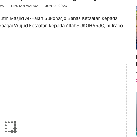
tan kepada Allah
WN
LIPUTAN WARGA
JUN 15, 2026
Rutin Masjid Al-Falah Sukoharjo Bahas Ketaatan kepada
ebagai Wujud Ketaatan kepada AllahSUKOHARJO, mitrapo...