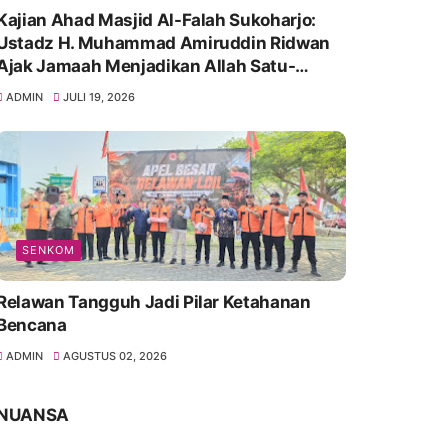
Kajian Ahad Masjid Al-Falah Sukoharjo:
Ustadz H. Muhammad Amiruddin Ridwan
Ajak Jamaah Menjadikan Allah Satu-
Satunya Tempat Bergantung
ADMIN
JULI 19, 2026
SENKOM
Relawan Tangguh Jadi Pilar Ketahanan
Bencana
ADMIN
AGUSTUS 02, 2026
NUANSA