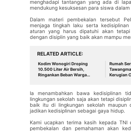
menghadapi tantangan yang ada di lapa
mendukung kesuksesan para siswa dalam m
Dalam materi pembekalan tersebut Pe
menjaga tingkah laku serta kedisiplinan
aturan yang harus dipatuhi akan teta
dengan disiplin yang baik akan mampu me
RELATED ARTICLE
Kodim Wonogiri Droping
Rumah Serv
10.500 Liter Air Bersih,
Tawangman
Ringankan Beban Warga
Kerugian C
Basuhan yang Dilanda
Kekeringan
Ia menambahkan bawa kedisiplinan ti
lingkungan sekolah saja akan tetapi disipli
baik itu di lingkungan sekolah maupun 
jadikan kedisiplinan sebagai gaya hidup.
Kami ucapkan terima kasih kepada TNI d
pembekalan dan pemahaman akan kedis