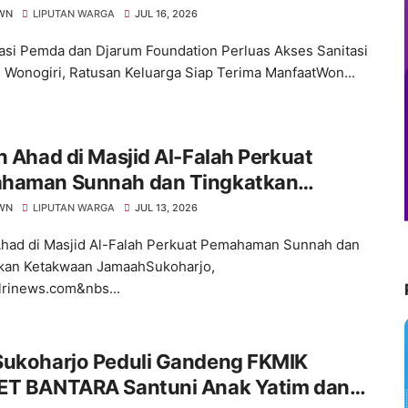
an Keluarga Siap Terima Manfaat
WN
LIPUTAN WARGA
JUL 16, 2026
asi Pemda dan Djarum Foundation Perluas Akses Sanitasi
i Wonogiri, Ratusan Keluarga Siap Terima ManfaatWon...
n Ahad di Masjid Al-Falah Perkuat
haman Sunnah dan Tingkatkan
kwaan Jamaah
WN
LIPUTAN WARGA
JUL 13, 2026
Ahad di Masjid Al-Falah Perkuat Pemahaman Sunnah dan
kan Ketakwaan JamaahSukoharjo,
lrinews.com&nbs...
Sukoharjo Peduli Gandeng FKMIK
ET BANTARA Santuni Anak Yatim dan