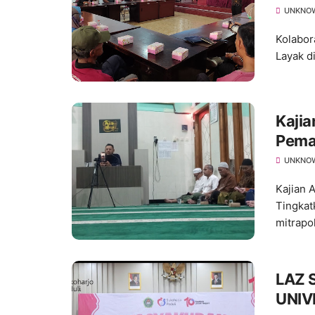
Ratus
UNKNO
Kolabor
Layak d
Kajia
Pema
Keta
UNKNO
Kajian 
Tingkat
mitrapo
LAZ 
UNIV