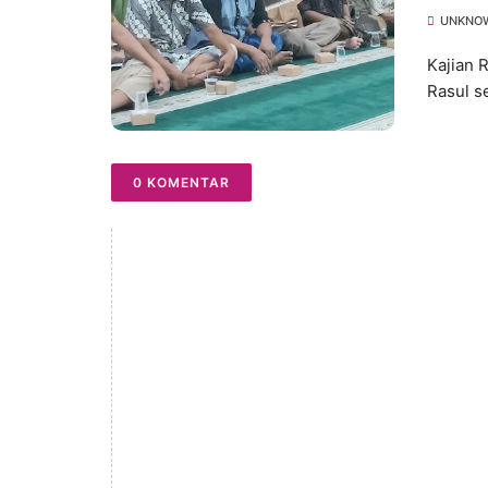
Ketaa
UNKNO
Kajian 
Rasul s
0 KOMENTAR