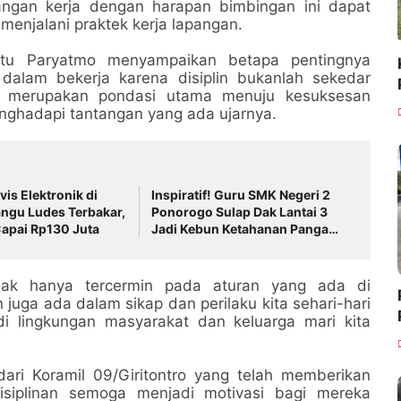
ngan kerja dengan harapan bimbingan ini dapat
enjalani praktek kerja lapangan.
ltu Paryatmo menyampaikan betapa pentingnya
 dalam bekerja karena disiplin bukanlah sekedar
pi merupakan pondasi utama menuju kesuksesan
nghadapi tantangan yang ada ujarnya.
is Elektronik di
Inspiratif! Guru SMK Negeri 2
gu Ludes Terbakar,
Ponorogo Sulap Dak Lantai 3
apai Rp130 Juta
Jadi Kebun Ketahanan Pangan,
Tanamkan Karakter Siswa
Lewat Aksi Nyata
dak hanya tercermin pada aturan yang ada di
n juga ada dalam sikap dan perilaku kita sehari-hari
di lingkungan masyarakat dan keluarga mari kita
ari Koramil 09/Giritontro yang telah memberikan
iplinan semoga menjadi motivasi bagi mereka