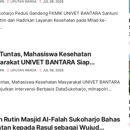
rkan Layanan Kesehatan pada Milad ke-
WN
LIPUTAN WARGA
JUL 06, 2026
koharjo Peduli Gandeng FKMIK UNIVET BANTARA Santuni
tim dan Hadirkan Layanan Kesehatan pada Milad ke-
..
I Tuntas, Mahasiswa Kesehatan
arakat UNIVET BANTARA Siap
tkan Intervensi Berbasis Data
WN
LIPUTAN WARGA
JUL 06, 2026
untas, Mahasiswa Kesehatan Masyarakat UNIVET BANTARA
jutkan Intervensi Berbasis DataSukoharjo, mitrapolri...
n Rutin Masjid Al-Falah Sukoharjo Bahas
atan kepada Rasul sebagai Wujud