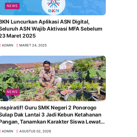
NEWS
BKN Luncurkan Aplikasi ASN Digital,
Seluruh ASN Wajib Aktivasi MFA Sebelum
23 Maret 2025
ADMIN
MARET 24, 2025
NEWS
Inspiratif! Guru SMK Negeri 2 Ponorogo
Sulap Dak Lantai 3 Jadi Kebun Ketahanan
Pangan, Tanamkan Karakter Siswa Lewat
Aksi Nyata
ADMIN
AGUSTUS 02, 2026