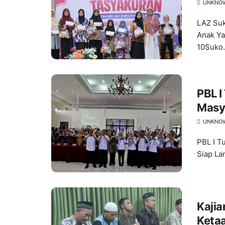
Hadi
UNKNO
10
LAZ Su
Anak Ya
10Suko.
PBL 
Masy
Lanju
UNKNO
PBL I T
Siap Lan
Kajia
Keta