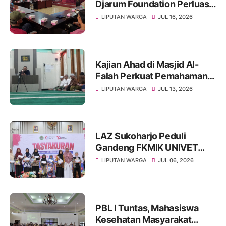
Djarum Foundation Perluas
Akses Sanitasi Layak di
LIPUTAN WARGA
JUL 16, 2026
Wonogiri, Ratusan Keluarga
Siap Terima Manfaat
Kajian Ahad di Masjid Al-
Falah Perkuat Pemahaman
Sunnah dan Tingkatkan
LIPUTAN WARGA
JUL 13, 2026
Ketakwaan Jamaah
LAZ Sukoharjo Peduli
Gandeng FKMIK UNIVET
BANTARA Santuni Anak
LIPUTAN WARGA
JUL 06, 2026
Yatim dan Hadirkan Layanan
Kesehatan pada Milad ke-10
PBL I Tuntas, Mahasiswa
Kesehatan Masyarakat