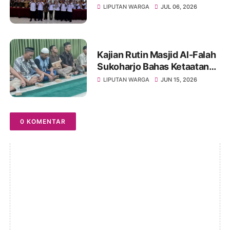
UNIVET BANTARA Siap
LIPUTAN WARGA
JUL 06, 2026
Lanjutkan Intervensi
Berbasis Data
Kajian Rutin Masjid Al-Falah
Sukoharjo Bahas Ketaatan
kepada Rasul sebagai Wujud
LIPUTAN WARGA
JUN 15, 2026
Ketaatan kepada Allah
0 KOMENTAR