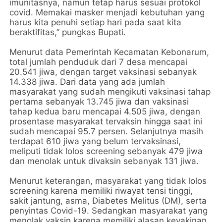
imunitasnya, namun tetap harus sesuai protokol
covid. Memakai masker menjadi kebutuhan yang
harus kita penuhi setiap hari pada saat kita
beraktifitas,” pungkas Bupati.
Menurut data Pemerintah Kecamatan Kebonarum,
total jumlah penduduk dari 7 desa mencapai
20.541 jiwa, dengan target vaksinasi sebanyak
14.338 jiwa. Dari data yang ada jumlah
masyarakat yang sudah mengikuti vaksinasi tahap
pertama sebanyak 13.745 jiwa dan vaksinasi
tahap kedua baru mencapai 4.505 jiwa, dengan
prosentase masyarakat tervaksin hingga saat ini
sudah mencapai 95.7 persen. Selanjutnya masih
terdapat 610 jiwa yang belum tervaksinasi,
meliputi tidak lolos screening sebanyak 479 jiwa
dan menolak untuk divaksin sebanyak 131 jiwa.
Menurut keterangan, masyarakat yang tidak lolos
screening karena memiliki riwayat tensi tinggi,
sakit jantung, asma, Diabetes Melitus (DM), serta
penyintas Covid-19. Sedangkan masyarakat yang
menolak vaksin karena memiliki alasan keyakinan