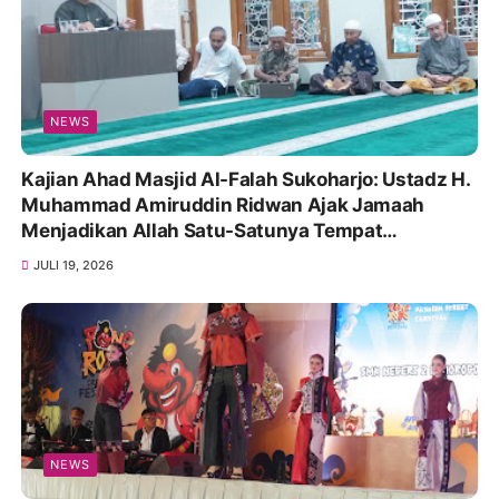
NEWS
Kajian Ahad Masjid Al-Falah Sukoharjo: Ustadz H.
Muhammad Amiruddin Ridwan Ajak Jamaah
Menjadikan Allah Satu-Satunya Tempat
Bergantung
JULI 19, 2026
NEWS