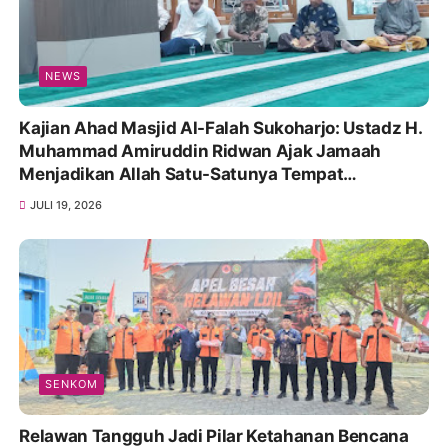
NEWS
Kajian Ahad Masjid Al-Falah Sukoharjo: Ustadz H.
Muhammad Amiruddin Ridwan Ajak Jamaah
Menjadikan Allah Satu-Satunya Tempat
Bergantung
JULI 19, 2026
SENKOM
Relawan Tangguh Jadi Pilar Ketahanan Bencana