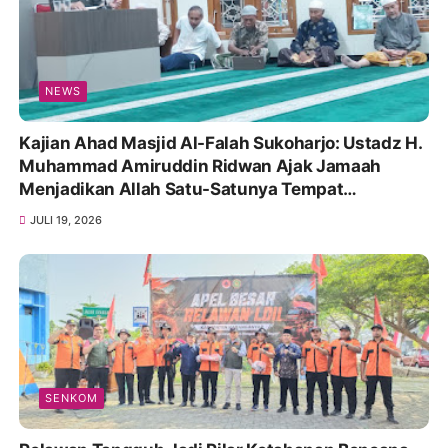
NEWS
Kajian Ahad Masjid Al-Falah Sukoharjo: Ustadz H.
Muhammad Amiruddin Ridwan Ajak Jamaah
Menjadikan Allah Satu-Satunya Tempat
Bergantung
JULI 19, 2026
SENKOM