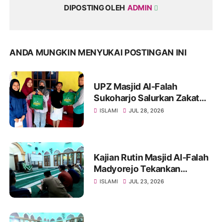
DIPOSTING OLEH
ADMIN
ANDA MUNGKIN MENYUKAI POSTINGAN INI
UPZ Masjid Al-Falah
Sukoharjo Salurkan Zakat
dan Sedekah, Sasar Guru
ISLAMI
JUL 28, 2026
TPQ hingga Pedagang Kaki
Lima
Kajian Rutin Masjid Al-Falah
Madyorejo Tekankan
Pentingnya Kesabaran
ISLAMI
JUL 23, 2026
dalam Menghadapi Ujian