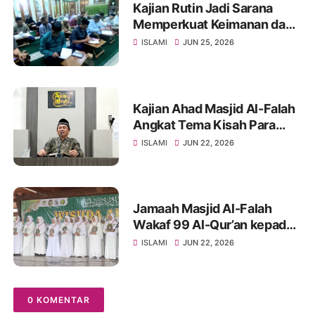
Kajian Rutin Jadi Sarana
Memperkuat Keimanan dan
Muhasabah Diri Jamaah
ISLAMI
JUN 25, 2026
Kajian Ahad Masjid Al-Falah
Angkat Tema Kisah Para
Nabi di 10 Muharram,
ISLAMI
JUN 22, 2026
Perkuat Nilai Keimanan
Jamaah
Jamaah Masjid Al-Falah
Wakaf 99 Al-Qur’an kepada
Wisuda Santri TPQ (Taman
ISLAMI
JUN 22, 2026
Pendidikan Al-Qur'an)
0 KOMENTAR