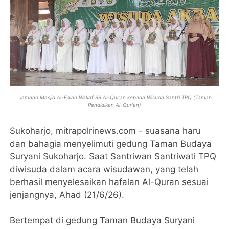
Jamaah Masjid Al-Falah Wakaf 99 Al-Qur’an kepada Wisuda Santri TPQ (Taman
Pendidikan Al-Qur'an)
Sukoharjo, mitrapolrinews.com - suasana haru
dan bahagia menyelimuti gedung Taman Budaya
Suryani Sukoharjo. Saat Santriwan Santriwati TPQ
diwisuda dalam acara wisudawan, yang telah
berhasil menyelesaikan hafalan Al-Quran sesuai
jenjangnya, Ahad (21/6/26).
Bertempat di gedung Taman Budaya Suryani