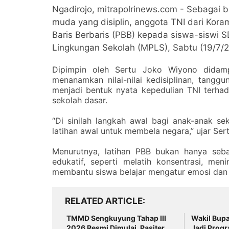
Ngadirojo, mitrapolrinews.com - Sebagai 
muda yang disiplin, anggota TNI dari Kora
Baris Berbaris (PBB) kepada siswa-siswi
Lingkungan Sekolah (MPLS), Sabtu (19/7/2
Dipimpin oleh Sertu Joko Wiyono didampi
menanamkan nilai-nilai kedisiplinan, tanggun
menjadi bentuk nyata kepedulian TNI terh
sekolah dasar.
“Di sinilah langkah awal bagi anak-anak se
latihan awal untuk membela negara,” ujar Se
Menurutnya, latihan PBB bukan hanya seba
edukatif, seperti melatih konsentrasi, men
membantu siswa belajar mengatur emosi dan 
RELATED ARTICLE
TMMD Sengkuyung Tahap III
Wakil Bup
2026 Resmi Dimulai, Pasiter
Jadi Progr