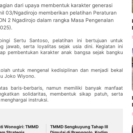
bagian dari upaya membentuk karakter generasi
mil 03/Ngadirojo memberikan pelatihan Peraturan
 SDN 2 Ngadirojo dalam rangka Masa Pengenalan
025).
ngi Sertu Santoso, pelatihan ini bertujuan untuk
g jawab, serta loyalitas sejak usia dini. Kegiatan ini
adap pembentukan karakter anak bangsa sejak bangku
kolah untuk mengenal kedisiplinan dan menjadi bekal
rtu Joko Wiyono.
tas baris-berbaris, namun memiliki banyak manfaat
ingkatkan solidaritas, membentuk sikap patuh, serta
menghargai instruksi.
ati Wonogiri: TMMD
TMMD Sengkuyung Tahap III
am Strategis
Dimulai di Brenggolo, Kodim