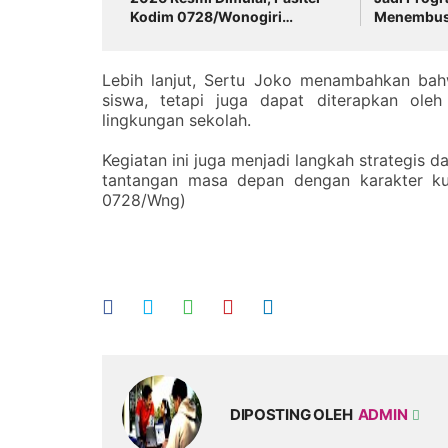
Kodim 0728/Wonogiri
Menembus 
Tegaskan Komitmen Percepat
dan Perce
Pembangunan Desa dan
Desa
Perkuat Kemanunggalan TNI-
Lebih lanjut, Sertu Joko menambahkan bahw
Rakyat
siswa, tetapi juga dapat diterapkan ole
lingkungan sekolah.
Kegiatan ini juga menjadi langkah strategis
tantangan masa depan dengan karakter ku
0728/Wng)
DIPOSTING OLEH
ADMIN