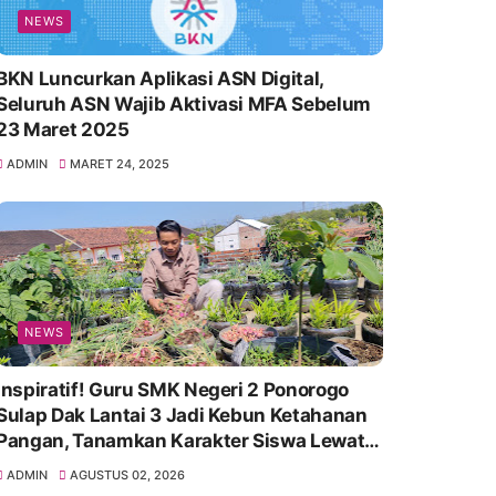
NEWS
BKN Luncurkan Aplikasi ASN Digital,
Seluruh ASN Wajib Aktivasi MFA Sebelum
23 Maret 2025
ADMIN
MARET 24, 2025
NEWS
Inspiratif! Guru SMK Negeri 2 Ponorogo
Sulap Dak Lantai 3 Jadi Kebun Ketahanan
Pangan, Tanamkan Karakter Siswa Lewat
Aksi Nyata
ADMIN
AGUSTUS 02, 2026