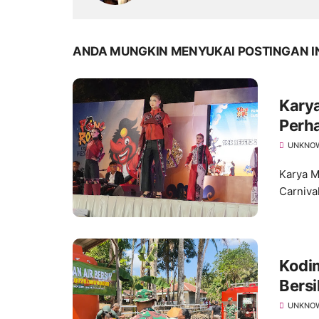
ANDA MUNGKIN MENYUKAI POSTINGAN I
Kary
Perha
Wastr
UNKNO
Karya M
Carniva
Kodim
Bers
yang
UNKNO