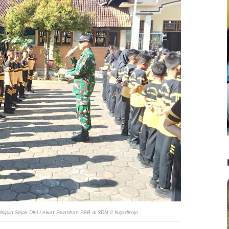
siplin Sejak Dini Lewat Pelatihan PBB di SDN 2 Ngadirojo