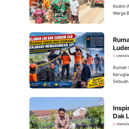
Kodim W
Warga B
Ruma
Ludes
UNKNO
Rumah S
Kerugia
Sebuah.
Inspi
Dak L
Tana
UNKNO