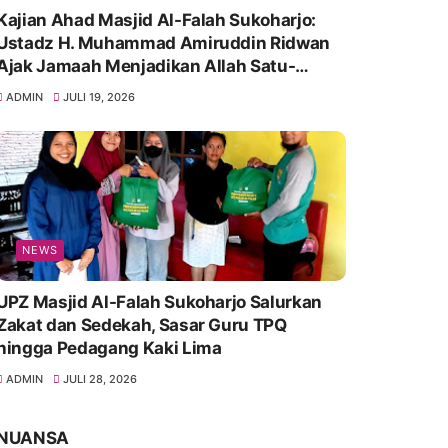
Kajian Ahad Masjid Al-Falah Sukoharjo:
Ustadz H. Muhammad Amiruddin Ridwan
Ajak Jamaah Menjadikan Allah Satu-
Satunya Tempat Bergantung
ADMIN
JULI 19, 2026
NEWS
UPZ Masjid Al-Falah Sukoharjo Salurkan
Zakat dan Sedekah, Sasar Guru TPQ
hingga Pedagang Kaki Lima
ADMIN
JULI 28, 2026
NUANSA