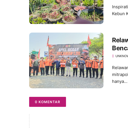
Inspira
Kebun K
Relaw
Benc
UNKNO
Relawan
mitrapo
hanya...
0 KOMENTAR