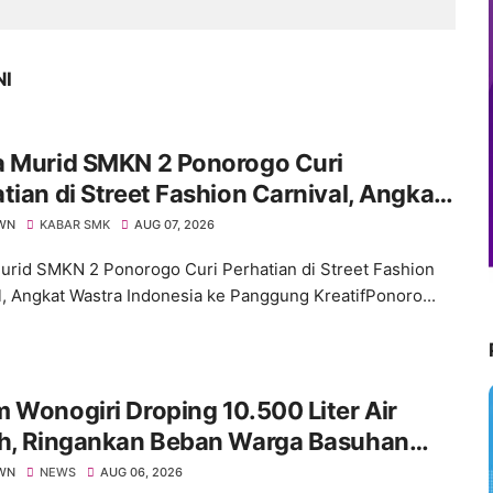
NI
a Murid SMKN 2 Ponorogo Curi
tian di Street Fashion Carnival, Angkat
a Indonesia ke Panggung Kreatif
WN
KABAR SMK
AUG 07, 2026
urid SMKN 2 Ponorogo Curi Perhatian di Street Fashion
l, Angkat Wastra Indonesia ke Panggung KreatifPonoro...
 Wonogiri Droping 10.500 Liter Air
ih, Ringankan Beban Warga Basuhan
 Dilanda Kekeringan
WN
NEWS
AUG 06, 2026