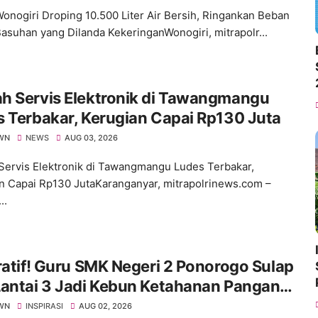
onogiri Droping 10.500 Liter Air Bersih, Ringankan Beban
asuhan yang Dilanda KekeringanWonogiri, mitrapolr...
h Servis Elektronik di Tawangmangu
 Terbakar, Kerugian Capai Rp130 Juta
WN
NEWS
AUG 03, 2026
ervis Elektronik di Tawangmangu Ludes Terbakar,
n Capai Rp130 JutaKaranganyar, mitrapolrinews.com –
..
ratif! Guru SMK Negeri 2 Ponorogo Sulap
antai 3 Jadi Kebun Ketahanan Pangan,
mkan Karakter Siswa Lewat Aksi Nyata
WN
INSPIRASI
AUG 02, 2026