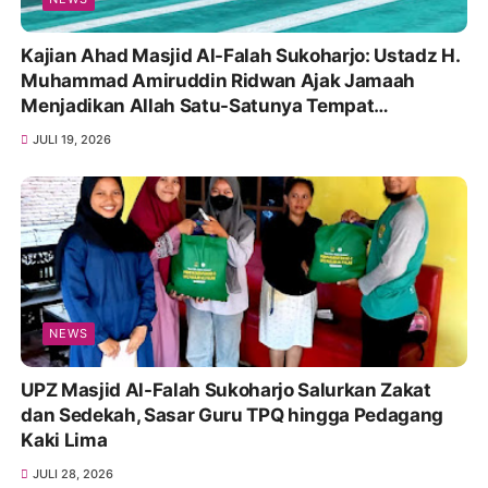
Kajian Ahad Masjid Al-Falah Sukoharjo: Ustadz H.
Muhammad Amiruddin Ridwan Ajak Jamaah
Menjadikan Allah Satu-Satunya Tempat
Bergantung
JULI 19, 2026
NEWS
UPZ Masjid Al-Falah Sukoharjo Salurkan Zakat
dan Sedekah, Sasar Guru TPQ hingga Pedagang
Kaki Lima
JULI 28, 2026