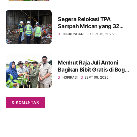
Segera Relokasi TPA
Sampah Mrican yang 32
Tahun Terapkan Praktik
LINGKUNGAN
SEPT 15, 2025
Open Dumping
Menhut Raja Juli Antoni
Bagikan Bibit Gratis di Bogor,
Targetkan 17 Juta Pohon
INSPIRASI
SEPT 09, 2025
Tahun 2025
0 KOMENTAR