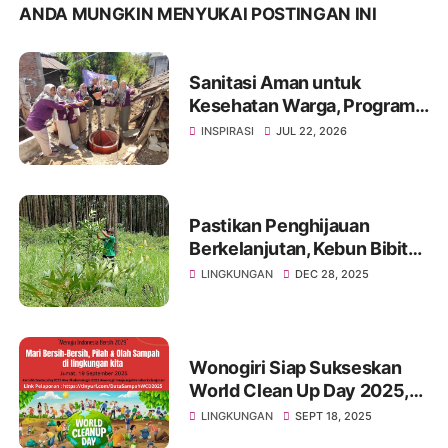
ANDA MUNGKIN MENYUKAI POSTINGAN INI
Sanitasi Aman untuk
Kesehatan Warga, Program
Sanitasi Terpadu Djarum
INSPIRASI
JUL 22, 2026
Bangun Jamban Kedap di
Wuryorejo
Pastikan Penghijauan
Berkelanjutan, Kebun Bibit
Griya Amanah Lakukan
LINGKUNGAN
DEC 28, 2025
Monitoring Tanaman
Wonogiri Siap Sukseskan
World Clean Up Day 2025,
Wujudkan Indonesia Bersih
LINGKUNGAN
SEPT 18, 2025
2029