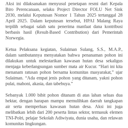
Aksi ini dilaksanakan menyusul penetapan resmi dari Kepala
Biro Perencanaan, selaku Project Director FOLU Net Sink
2030, melalui Keputusan Nomor 1 Tahun 2025 tertanggal 28
April 2025. Dalam keputusan tersebut, HPAI Malang Raya
terpilih sebagai salah satu penerima manfaat dana kontribusi
berbasis hasil (Result-Based Contribution) dari Pemerintah
Norwegia.
Ketua Pelaksana kegiatan, Sulaiman Sulang, S.S., M.A.P.,
dalam sambutannya menyatakan bahwa penanaman pohon ini
dilakukan untuk melestarikan kawasan hutan desa sekaligus
menjaga keberlangsungan sumber mata air Kucur. “Hari ini kita
menanam ratusan pohon bersama komunitas masyarakat,” ujar
Sulaiman. “Ada empat jenis pohon yang ditanam, yakni pohon
pulai, mahoni, akasia, dan tabebuya.”
Sebanyak 1.000 bibit pohon ditanam di atas lahan seluas dua
hektar, dengan harapan mampu memulihkan daerah tangkapan
air serta memperluas kawasan hutan desa. Aksi ini juga
melibatkan lebih dari 200 peserta lintas sektor, termasuk elemen
TNI-Polri, pelajar Sekolah Adiwiyata, dunia usaha, dan relawan
komunitas lingkungan.