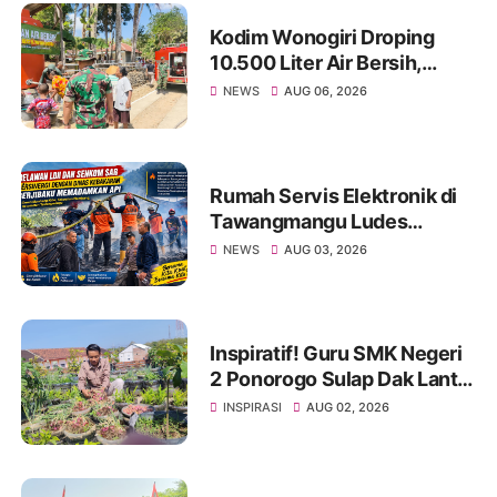
Kodim Wonogiri Droping
10.500 Liter Air Bersih,
Ringankan Beban Warga
NEWS
AUG 06, 2026
Basuhan yang Dilanda
Kekeringan
Rumah Servis Elektronik di
Tawangmangu Ludes
Terbakar, Kerugian Capai
NEWS
AUG 03, 2026
Rp130 Juta
Inspiratif! Guru SMK Negeri
2 Ponorogo Sulap Dak Lantai
3 Jadi Kebun Ketahanan
INSPIRASI
AUG 02, 2026
Pangan, Tanamkan Karakter
Siswa Lewat Aksi Nyata