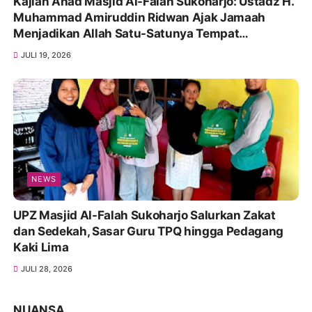
Kajian Ahad Masjid Al-Falah Sukoharjo: Ustadz H.
Muhammad Amiruddin Ridwan Ajak Jamaah
Menjadikan Allah Satu-Satunya Tempat
Bergantung
JULI 19, 2026
NEWS
UPZ Masjid Al-Falah Sukoharjo Salurkan Zakat
dan Sedekah, Sasar Guru TPQ hingga Pedagang
Kaki Lima
JULI 28, 2026
NUANSA