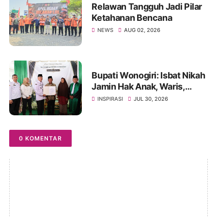
Relawan Tangguh Jadi Pilar
Ketahanan Bencana
NEWS
AUG 02, 2026
Bupati Wonogiri: Isbat Nikah
Jamin Hak Anak, Waris,
hingga Administrasi
INSPIRASI
JUL 30, 2026
Kependudukan
0 KOMENTAR