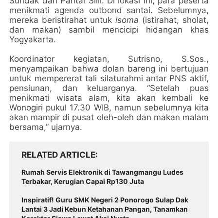
Sundak dan Pantai Slili. Di lokasi ini, para peserta
menikmati agenda outbond santai. Sebelumnya,
mereka beristirahat untuk
isoma
(istirahat, sholat,
dan makan) sambil mencicipi hidangan khas
Yogyakarta.
Koordinator kegiatan, Sutrisno, S.Sos.,
menyampaikan bahwa dolan bareng ini bertujuan
untuk mempererat tali silaturahmi antar PNS aktif,
pensiunan, dan keluarganya. “Setelah puas
menikmati wisata alam, kita akan kembali ke
Wonogiri pukul 17.30 WIB, namun sebelumnya kita
akan mampir di pusat oleh-oleh dan makan malam
bersama,” ujarnya.
RELATED ARTICLE
Rumah Servis Elektronik di Tawangmangu Ludes
Terbakar, Kerugian Capai Rp130 Juta
Inspiratif! Guru SMK Negeri 2 Ponorogo Sulap Dak
Lantai 3 Jadi Kebun Ketahanan Pangan, Tanamkan