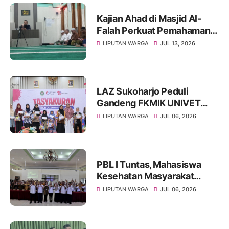
Kajian Ahad di Masjid Al-
Falah Perkuat Pemahaman
Sunnah dan Tingkatkan
LIPUTAN WARGA
JUL 13, 2026
Ketakwaan Jamaah
LAZ Sukoharjo Peduli
Gandeng FKMIK UNIVET
BANTARA Santuni Anak
LIPUTAN WARGA
JUL 06, 2026
Yatim dan Hadirkan Layanan
Kesehatan pada Milad ke-10
PBL I Tuntas, Mahasiswa
Kesehatan Masyarakat
UNIVET BANTARA Siap
LIPUTAN WARGA
JUL 06, 2026
Lanjutkan Intervensi
Berbasis Data