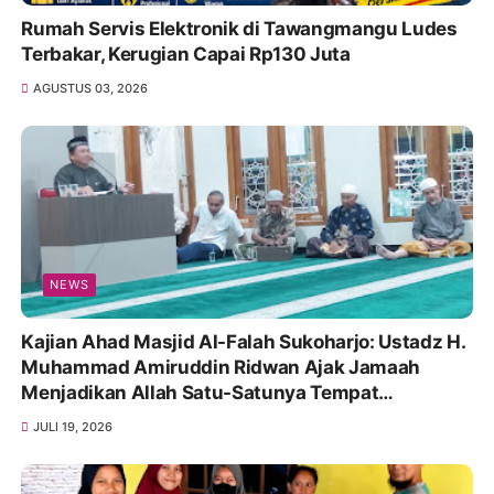
Rumah Servis Elektronik di Tawangmangu Ludes
Terbakar, Kerugian Capai Rp130 Juta
AGUSTUS 03, 2026
NEWS
Kajian Ahad Masjid Al-Falah Sukoharjo: Ustadz H.
Muhammad Amiruddin Ridwan Ajak Jamaah
Menjadikan Allah Satu-Satunya Tempat
Bergantung
JULI 19, 2026