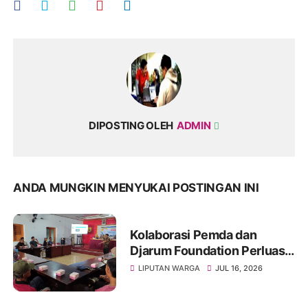
DIPOSTING OLEH
ADMIN
ANDA MUNGKIN MENYUKAI POSTINGAN INI
Kolaborasi Pemda dan
Djarum Foundation Perluas
Akses Sanitasi Layak di
LIPUTAN WARGA
JUL 16, 2026
Wonogiri, Ratusan Keluarga
Siap Terima Manfaat