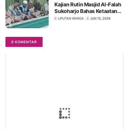
Kajian Rutin Masjid Al-Falah
Sukoharjo Bahas Ketaatan
kepada Rasul sebagai Wujud
LIPUTAN WARGA
JUN 15, 2026
Ketaatan kepada Allah
0 KOMENTAR