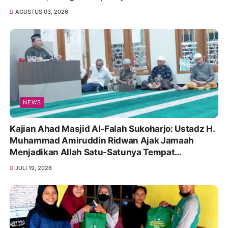
AGUSTUS 03, 2026
NEWS
Kajian Ahad Masjid Al-Falah Sukoharjo: Ustadz H.
Muhammad Amiruddin Ridwan Ajak Jamaah
Menjadikan Allah Satu-Satunya Tempat
Bergantung
JULI 19, 2026