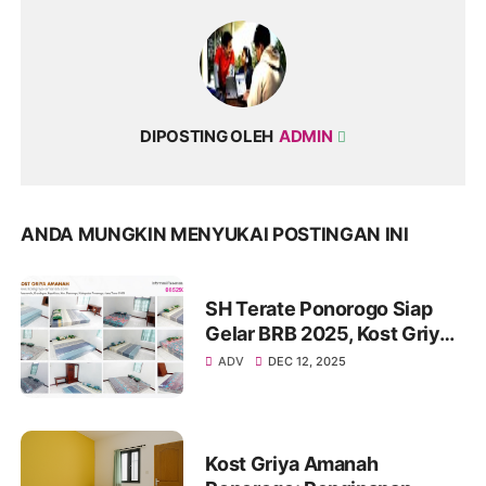
DIPOSTING OLEH
ADMIN
ANDA MUNGKIN MENYUKAI POSTINGAN INI
SH Terate Ponorogo Siap
Gelar BRB 2025, Kost Griya
Amanah Siapkan Hunian
ADV
DEC 12, 2025
Nyaman bagi Warga Luar
Kota
Kost Griya Amanah