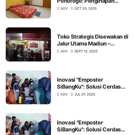
Ponorogo: Penginapan
Nyaman dan Strategis untuk
ADV
OCT 20, 2025
Santrivaganza 2025 Hari
Santri Nasional
Toko Strategis Disewakan di
Jalur Utama Madiun –
Ponorogo, Cocok untuk
ADV
SEPT 12, 2025
Segala Jenis Usaha
Inovasi "Emposter
SiBangKu": Solusi Cerdas
Masyarakat Jatipurno Olah
ADV
JUL 07, 2025
Sampah Jadi Pupuk Organik
Inovasi "Emposter
SiBangKu": Solusi Cerdas