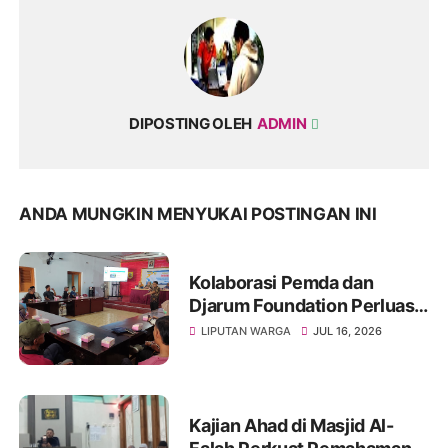
DIPOSTING OLEH
ADMIN
ANDA MUNGKIN MENYUKAI POSTINGAN INI
Kolaborasi Pemda dan
Djarum Foundation Perluas
Akses Sanitasi Layak di
LIPUTAN WARGA
JUL 16, 2026
Wonogiri, Ratusan Keluarga
Siap Terima Manfaat
Kajian Ahad di Masjid Al-