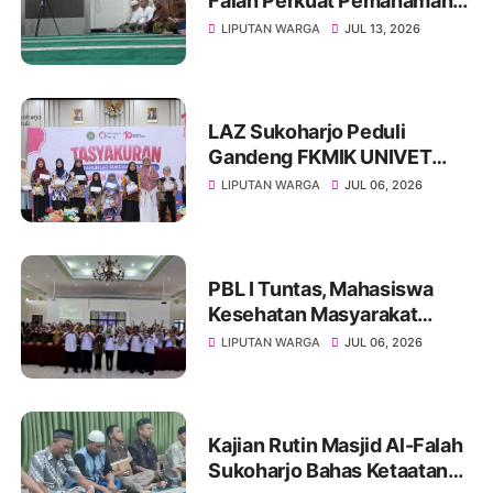
Falah Perkuat Pemahaman
Sunnah dan Tingkatkan
LIPUTAN WARGA
JUL 13, 2026
Ketakwaan Jamaah
LAZ Sukoharjo Peduli
Gandeng FKMIK UNIVET
BANTARA Santuni Anak
LIPUTAN WARGA
JUL 06, 2026
Yatim dan Hadirkan Layanan
Kesehatan pada Milad ke-10
PBL I Tuntas, Mahasiswa
Kesehatan Masyarakat
UNIVET BANTARA Siap
LIPUTAN WARGA
JUL 06, 2026
Lanjutkan Intervensi
Berbasis Data
Kajian Rutin Masjid Al-Falah
Sukoharjo Bahas Ketaatan