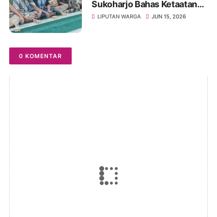
Sukoharjo Bahas Ketaatan
kepada Rasul sebagai Wujud
LIPUTAN WARGA
JUN 15, 2026
Ketaatan kepada Allah
0 KOMENTAR