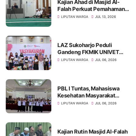
Kajian Ahad di Masjid Al-
Falah Perkuat Pemahaman
Sunnah dan Tingkatkan
LIPUTAN WARGA
JUL 13, 2026
Ketakwaan Jamaah
LAZ Sukoharjo Peduli
Gandeng FKMIK UNIVET
BANTARA Santuni Anak
LIPUTAN WARGA
JUL 06, 2026
Yatim dan Hadirkan Layanan
Kesehatan pada Milad ke-10
PBL I Tuntas, Mahasiswa
Kesehatan Masyarakat
UNIVET BANTARA Siap
LIPUTAN WARGA
JUL 06, 2026
Lanjutkan Intervensi
Berbasis Data
Kajian Rutin Masjid Al-Falah