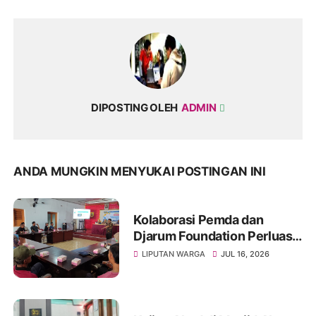
DIPOSTING OLEH
ADMIN
ANDA MUNGKIN MENYUKAI POSTINGAN INI
Kolaborasi Pemda dan
Djarum Foundation Perluas
Akses Sanitasi Layak di
LIPUTAN WARGA
JUL 16, 2026
Wonogiri, Ratusan Keluarga
Siap Terima Manfaat