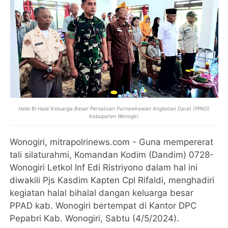
Halal Bi Halal Keluarga Besar Persatuan Purnawirawan Angkatan Darat (PPAD)
Kabupaten Wonogiri.
Wonogiri, mitrapolrinews.com - Guna mempererat
tali silaturahmi, Komandan Kodim (Dandim) 0728-
Wonogiri Letkol Inf Edi Ristriyono dalam hal ini
diwakili Pjs Kasdim Kapten Cpl Rifaldi, menghadiri
kegiatan halal bihalal dangan keluarga besar
PPAD kab. Wonogiri bertempat di Kantor DPC
Pepabri Kab. Wonogiri, Sabtu (4/5/2024).