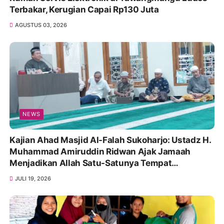
Terbakar, Kerugian Capai Rp130 Juta
AGUSTUS 03, 2026
NEWS
Kajian Ahad Masjid Al-Falah Sukoharjo: Ustadz H.
Muhammad Amiruddin Ridwan Ajak Jamaah
Menjadikan Allah Satu-Satunya Tempat
Bergantung
JULI 19, 2026