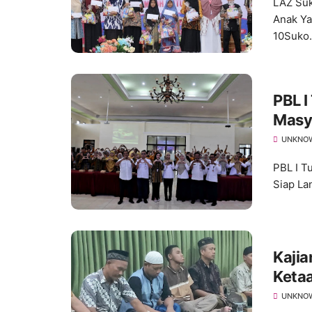
LAZ Su
Anak Ya
10Suko.
PBL 
Masy
Lanju
UNKNO
PBL I T
Siap Lan
Kajia
Keta
Ketaa
UNKNO