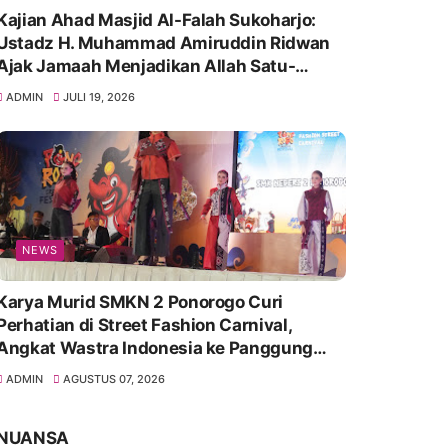
Kajian Ahad Masjid Al-Falah Sukoharjo:
Ustadz H. Muhammad Amiruddin Ridwan
Ajak Jamaah Menjadikan Allah Satu-
Satunya Tempat Bergantung
ADMIN
JULI 19, 2026
NEWS
Karya Murid SMKN 2 Ponorogo Curi
Perhatian di Street Fashion Carnival,
Angkat Wastra Indonesia ke Panggung
Kreatif
ADMIN
AGUSTUS 07, 2026
NUANSA