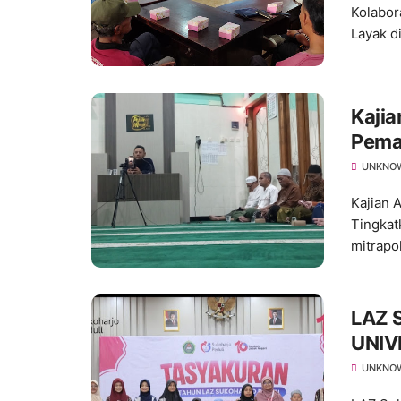
Kolabor
Layak d
Kajia
Pema
Keta
UNKNO
Kajian 
Tingkat
mitrapo
LAZ 
UNIV
Hadi
UNKNO
10