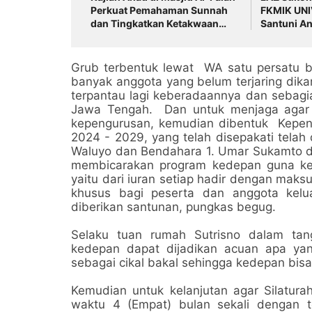
Perkuat Pemahaman Sunnah
FKMIK UN
dan Tingkatkan Ketakwaan
Santuni An
Jamaah
Hadirkan 
pada Milad
Grub terbentuk lewat WA satu persatu be
banyak anggota yang belum terjaring dik
terpantau lagi keberadaannya dan sebagia
Jawa Tengah. Dan untuk menjaga agar s
kepengurusan, kemudian dibentuk Kepeng
2024 - 2029, yang telah disepakati telah
Waluyo dan Bendahara 1. Umar Sukamto dan
membicarakan program kedepan guna kel
yaitu dari iuran setiap hadir dengan maks
khusus bagi peserta dan anggota kelu
diberikan santunan, pungkas begug.
Selaku tuan rumah Sutrisno dalam tan
kedepan dapat dijadikan acuan apa yan
sebagai cikal bakal sehingga kedepan bis
Kemudian untuk kelanjutan agar Silaturah
waktu 4 (Empat) bulan sekali dengan 