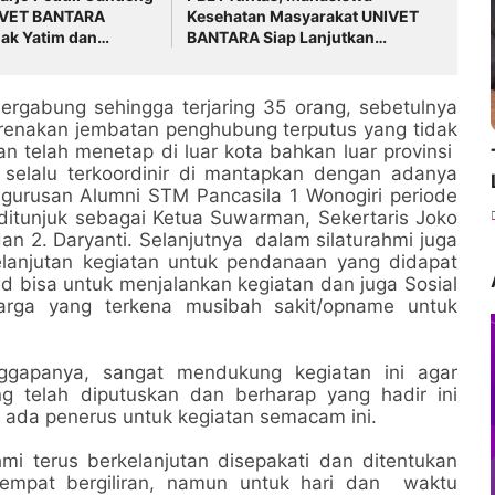
IVET BANTARA
Kesehatan Masyarakat UNIVET
ak Yatim dan
BANTARA Siap Lanjutkan
Layanan Kesehatan
Intervensi Berbasis Data
 ke-10
rgabung sehingga terjaring 35 orang, sebetulnya
arenakan jembatan penghubung terputus yang tidak
n telah menetap di luar kota bahkan luar provinsi
elalu terkoordinir di mantapkan dengan adanya
urusan Alumni STM Pancasila 1 Wonogiri periode
 ditunjuk sebagai Ketua Suwarman, Sekertaris Joko
 2. Daryanti. Selanjutnya dalam silaturahmi juga
anjutan kegiatan untuk pendanaan yang didapat
ud bisa untuk menjalankan kegiatan dan juga Sosial
arga yang terkena musibah sakit/opname untuk
ggapanya, sangat mendukung kegiatan ini agar
g telah diputuskan dan berharap yang hadir ini
a ada penerus untuk kegiatan semacam ini.
mi terus berkelanjutan disepakati dan ditentukan
tempat bergiliran, namun untuk hari dan waktu