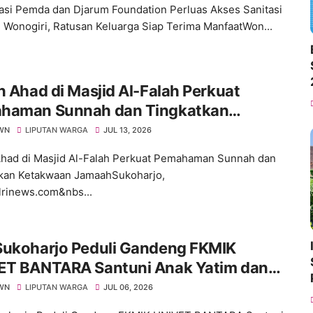
asi Pemda dan Djarum Foundation Perluas Akses Sanitasi
i Wonogiri, Ratusan Keluarga Siap Terima ManfaatWon...
n Ahad di Masjid Al-Falah Perkuat
haman Sunnah dan Tingkatkan
kwaan Jamaah
WN
LIPUTAN WARGA
JUL 13, 2026
Ahad di Masjid Al-Falah Perkuat Pemahaman Sunnah dan
kan Ketakwaan JamaahSukoharjo,
lrinews.com&nbs...
Sukoharjo Peduli Gandeng FKMIK
ET BANTARA Santuni Anak Yatim dan
rkan Layanan Kesehatan pada Milad ke-
WN
LIPUTAN WARGA
JUL 06, 2026