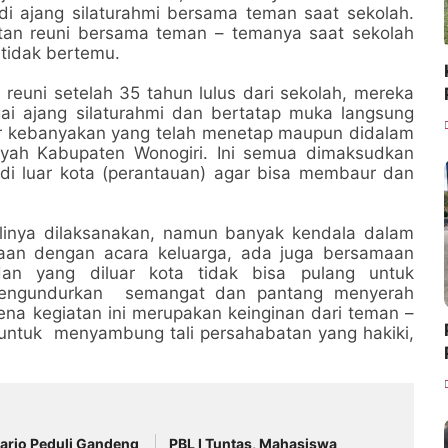
i ajang silaturahmi bersama teman saat sekolah.
tan reuni bersama teman – temanya saat sekolah
tidak bertemu.
euni setelah 35 tahun lulus dari sekolah, mereka
ai ajang silaturahmi dan bertatap muka langsung
dir kebanyakan yang telah menetap maupun didalam
layah Kabupaten Wonogiri. Ini semua dimaksudkan
i luar kota (perantauan) agar bisa membaur dan
alinya dilaksanakan, namun banyak kendala dalam
maan dengan acara keluarga, ada juga bersamaan
dan yang diluar kota tidak bisa pulang untuk
engundurkan semangat dan pantang menyerah
rena kegiatan ini merupakan keinginan dari teman –
 untuk menyambung tali persahabatan yang hakiki,
arjo Peduli Gandeng
PBL I Tuntas, Mahasiswa