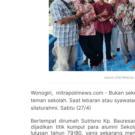
Alumni STM PANCALA 1
Wonogiri, mitrapolrinews.com - Bukan seke
teman sekolah. Saat lebaran atau syawal
silaturahmi. Sabtu (27/4)
Bertempat dirumah Sutrisno Kp. Bauresan 
dijadikan titik kumpul para alumni Sek
lulusan tahun 79/80, yang sekarang menj