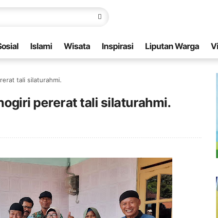
Sosial
Islami
Wisata
Inspirasi
Liputan Warga
V
at tali silaturahmi.
ri pererat tali silaturahmi.