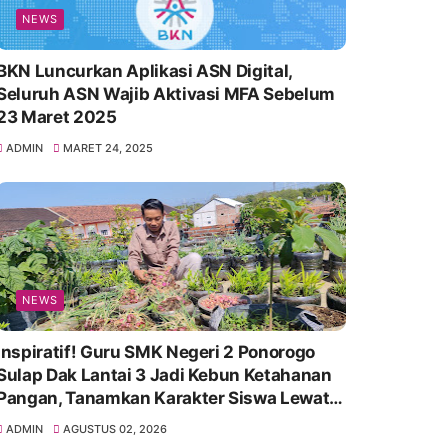
NEWS
BKN Luncurkan Aplikasi ASN Digital,
Seluruh ASN Wajib Aktivasi MFA Sebelum
23 Maret 2025
ADMIN
MARET 24, 2025
NEWS
Inspiratif! Guru SMK Negeri 2 Ponorogo
Sulap Dak Lantai 3 Jadi Kebun Ketahanan
Pangan, Tanamkan Karakter Siswa Lewat
Aksi Nyata
ADMIN
AGUSTUS 02, 2026