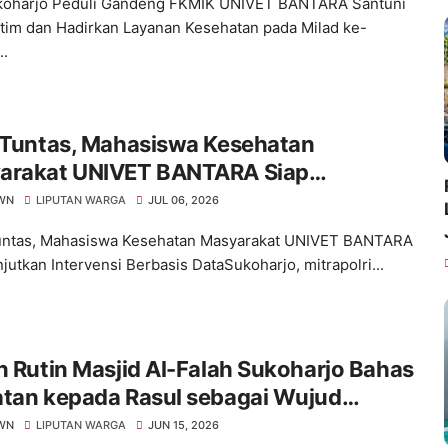
koharjo Peduli Gandeng FKMIK UNIVET BANTARA Santuni
tim dan Hadirkan Layanan Kesehatan pada Milad ke-
..
I Tuntas, Mahasiswa Kesehatan
arakat UNIVET BANTARA Siap
tkan Intervensi Berbasis Data
WN
LIPUTAN WARGA
JUL 06, 2026
untas, Mahasiswa Kesehatan Masyarakat UNIVET BANTARA
jutkan Intervensi Berbasis DataSukoharjo, mitrapolri...
n Rutin Masjid Al-Falah Sukoharjo Bahas
atan kepada Rasul sebagai Wujud
tan kepada Allah
WN
LIPUTAN WARGA
JUN 15, 2026