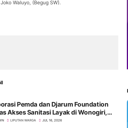
 Joko Waluyo, (Begug SW).
NI
borasi Pemda dan Djarum Foundation
as Akses Sanitasi Layak di Wonogiri,
an Keluarga Siap Terima Manfaat
WN
LIPUTAN WARGA
JUL 16, 2026