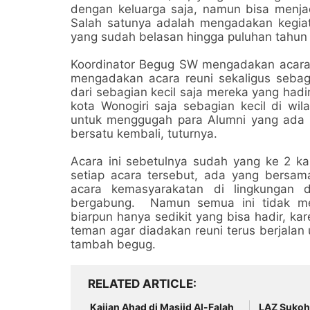
dengan keluarga saja, namun bisa menjad
Salah satunya adalah mengadakan kegia
yang sudah belasan hingga puluhan tahun 
Koordinator Begug SW mengadakan acara r
mengadakan acara reuni sekaligus sebag
dari sebagian kecil saja mereka yang ha
kota Wonogiri saja sebagian kecil di wi
untuk menggugah para Alumni yang ada d
bersatu kembali, tuturnya.
Acara ini sebetulnya sudah yang ke 2 k
setiap acara tersebut, ada yang bersa
acara kemasyarakatan di lingkungan 
bergabung. Namun semua ini tidak m
biarpun hanya sedikit yang bisa hadir, ka
teman agar diadakan reuni terus berjalan
tambah begug.
RELATED ARTICLE
Kajian Ahad di Masjid Al-Falah
LAZ Sukoh