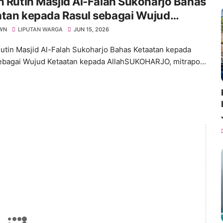
n Rutin Masjid Al-Falah Sukoharjo Bahas
atan kepada Rasul sebagai Wujud
tan kepada Allah
WN
LIPUTAN WARGA
JUN 15, 2026
Rutin Masjid Al-Falah Sukoharjo Bahas Ketaatan kepada
ebagai Wujud Ketaatan kepada AllahSUKOHARJO, mitrapo...