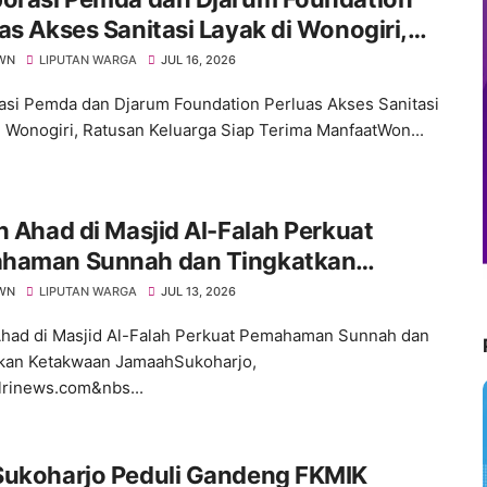
as Akses Sanitasi Layak di Wonogiri,
an Keluarga Siap Terima Manfaat
WN
LIPUTAN WARGA
JUL 16, 2026
asi Pemda dan Djarum Foundation Perluas Akses Sanitasi
i Wonogiri, Ratusan Keluarga Siap Terima ManfaatWon...
n Ahad di Masjid Al-Falah Perkuat
haman Sunnah dan Tingkatkan
kwaan Jamaah
WN
LIPUTAN WARGA
JUL 13, 2026
Ahad di Masjid Al-Falah Perkuat Pemahaman Sunnah dan
kan Ketakwaan JamaahSukoharjo,
lrinews.com&nbs...
Sukoharjo Peduli Gandeng FKMIK