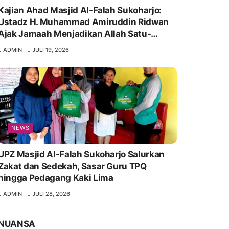
Kajian Ahad Masjid Al-Falah Sukoharjo:
Ustadz H. Muhammad Amiruddin Ridwan
Ajak Jamaah Menjadikan Allah Satu-
Satunya Tempat Bergantung
ADMIN
JULI 19, 2026
NEWS
UPZ Masjid Al-Falah Sukoharjo Salurkan
Zakat dan Sedekah, Sasar Guru TPQ
hingga Pedagang Kaki Lima
ADMIN
JULI 28, 2026
NUANSA