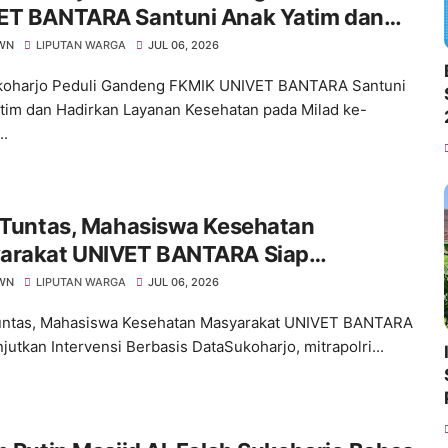
ET BANTARA Santuni Anak Yatim dan
rkan Layanan Kesehatan pada Milad ke-
WN
LIPUTAN WARGA
JUL 06, 2026
koharjo Peduli Gandeng FKMIK UNIVET BANTARA Santuni
tim dan Hadirkan Layanan Kesehatan pada Milad ke-
..
I Tuntas, Mahasiswa Kesehatan
arakat UNIVET BANTARA Siap
tkan Intervensi Berbasis Data
WN
LIPUTAN WARGA
JUL 06, 2026
untas, Mahasiswa Kesehatan Masyarakat UNIVET BANTARA
jutkan Intervensi Berbasis DataSukoharjo, mitrapolri...