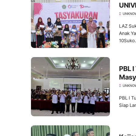
UNIV
Hadi
UNKNO
10
LAZ Su
Anak Ya
10Suko.
PBL 
Masy
Lanju
UNKNO
PBL I T
Siap Lan