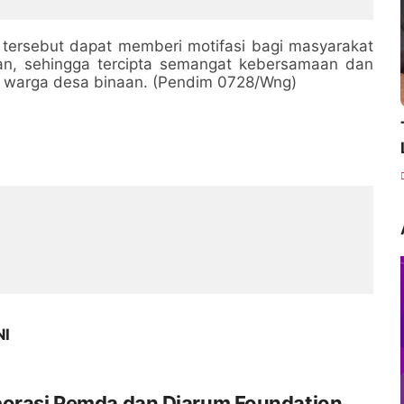
g Antar Dusun
 tersebut dapat memberi motifasi bagi masyarakat
gan, sehingga tercipta semangat kebersamaan dan
n warga desa binaan. (Pendim 0728/Wng)
NI
borasi Pemda dan Djarum Foundation