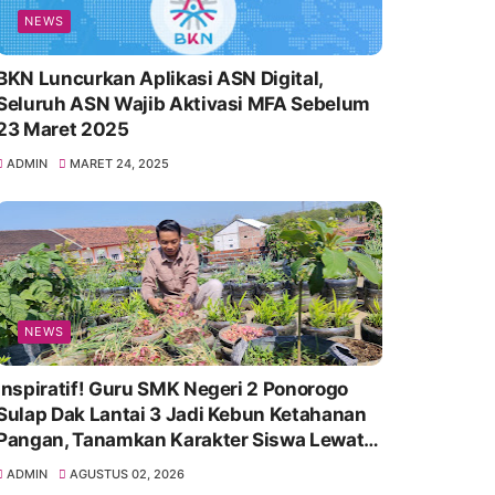
NEWS
BKN Luncurkan Aplikasi ASN Digital,
Seluruh ASN Wajib Aktivasi MFA Sebelum
23 Maret 2025
ADMIN
MARET 24, 2025
NEWS
Inspiratif! Guru SMK Negeri 2 Ponorogo
Sulap Dak Lantai 3 Jadi Kebun Ketahanan
Pangan, Tanamkan Karakter Siswa Lewat
Aksi Nyata
ADMIN
AGUSTUS 02, 2026