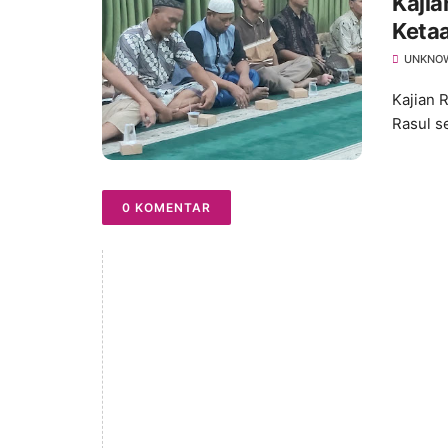
Kajia
Keta
Ketaa
UNKNO
Kajian 
Rasul s
0 KOMENTAR