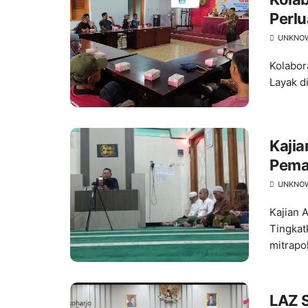
Perlu
Ratus
UNKNO
Kolabor
Layak d
Kajia
Pema
Keta
UNKNO
Kajian 
Tingkat
mitrapo
LAZ 