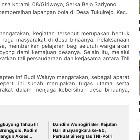
insa Koramil 08/Giriwoyo, Serka Bejo Sariyono
embersihan lapangan bola di Desa Tukulrejo, Kec.
.
mengatakan, kegiatan tersebut merupakan bentuk
h raga masyarakat di desa binaanya. Pelaksanaan
desa, memberikan pelajaran bagi seluruh warga akan
oyong demi kemajuan desanya. Selain itu, melalui
katkan tali persaudaraan dan kerjasama antara TNI
Kapten Inf Budi Waluyo mengatakan, sebagai aparat
 seperti ini sudah merupakan tugas utama serta
akat dalam menjaga kebersihan desa binaanya,
kuyung Tahap III
Dandim Wonogiri Beri Kejutan
 Brenggolo, Kodim
Hari Bhayangkara ke-80,
Bangun Akses
Perkuat Sinergitas TNI-Polri