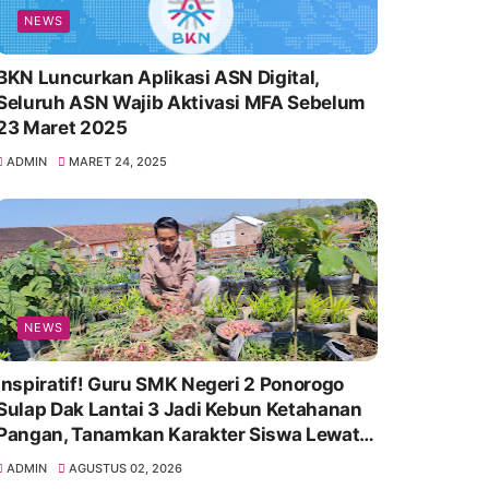
NEWS
BKN Luncurkan Aplikasi ASN Digital,
Seluruh ASN Wajib Aktivasi MFA Sebelum
23 Maret 2025
ADMIN
MARET 24, 2025
NEWS
Inspiratif! Guru SMK Negeri 2 Ponorogo
Sulap Dak Lantai 3 Jadi Kebun Ketahanan
Pangan, Tanamkan Karakter Siswa Lewat
Aksi Nyata
ADMIN
AGUSTUS 02, 2026