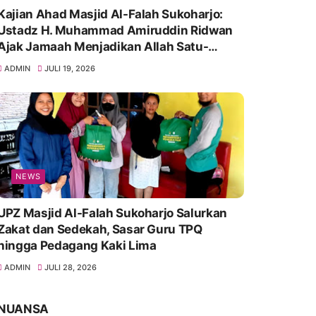
Kajian Ahad Masjid Al-Falah Sukoharjo:
Ustadz H. Muhammad Amiruddin Ridwan
Ajak Jamaah Menjadikan Allah Satu-
Satunya Tempat Bergantung
ADMIN
JULI 19, 2026
NEWS
UPZ Masjid Al-Falah Sukoharjo Salurkan
Zakat dan Sedekah, Sasar Guru TPQ
hingga Pedagang Kaki Lima
ADMIN
JULI 28, 2026
NUANSA