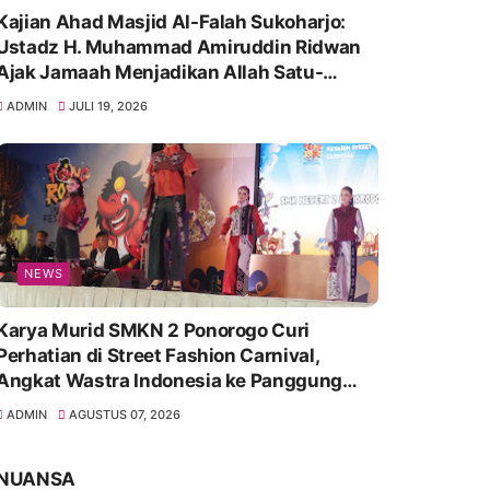
Kajian Ahad Masjid Al-Falah Sukoharjo:
Ustadz H. Muhammad Amiruddin Ridwan
Ajak Jamaah Menjadikan Allah Satu-
Satunya Tempat Bergantung
ADMIN
JULI 19, 2026
NEWS
Karya Murid SMKN 2 Ponorogo Curi
Perhatian di Street Fashion Carnival,
Angkat Wastra Indonesia ke Panggung
Kreatif
ADMIN
AGUSTUS 07, 2026
NUANSA