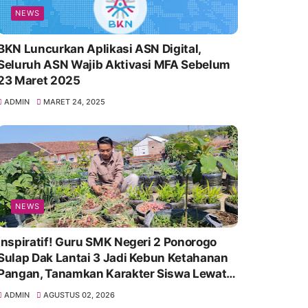
NEWS
BKN Luncurkan Aplikasi ASN Digital,
Seluruh ASN Wajib Aktivasi MFA Sebelum
23 Maret 2025
ADMIN
MARET 24, 2025
NEWS
Inspiratif! Guru SMK Negeri 2 Ponorogo
Sulap Dak Lantai 3 Jadi Kebun Ketahanan
Pangan, Tanamkan Karakter Siswa Lewat
Aksi Nyata
ADMIN
AGUSTUS 02, 2026