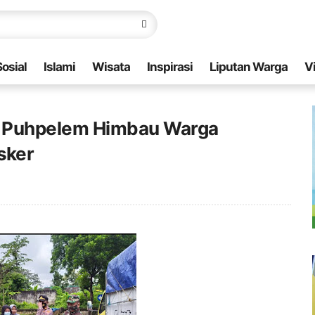
Sosial
Islami
Wisata
Inspirasi
Liputan Warga
V
an Puhpelem Himbau Warga
sker