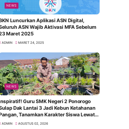
NEWS
BKN Luncurkan Aplikasi ASN Digital,
Seluruh ASN Wajib Aktivasi MFA Sebelum
23 Maret 2025
ADMIN
MARET 24, 2025
NEWS
Inspiratif! Guru SMK Negeri 2 Ponorogo
Sulap Dak Lantai 3 Jadi Kebun Ketahanan
Pangan, Tanamkan Karakter Siswa Lewat
Aksi Nyata
ADMIN
AGUSTUS 02, 2026