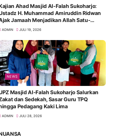
Kajian Ahad Masjid Al-Falah Sukoharjo:
Ustadz H. Muhammad Amiruddin Ridwan
Ajak Jamaah Menjadikan Allah Satu-
Satunya Tempat Bergantung
ADMIN
JULI 19, 2026
NEWS
UPZ Masjid Al-Falah Sukoharjo Salurkan
Zakat dan Sedekah, Sasar Guru TPQ
hingga Pedagang Kaki Lima
ADMIN
JULI 28, 2026
NUANSA