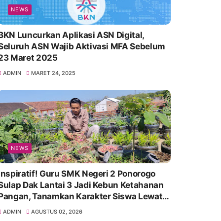
NEWS
BKN Luncurkan Aplikasi ASN Digital,
Seluruh ASN Wajib Aktivasi MFA Sebelum
23 Maret 2025
ADMIN
MARET 24, 2025
NEWS
Inspiratif! Guru SMK Negeri 2 Ponorogo
Sulap Dak Lantai 3 Jadi Kebun Ketahanan
Pangan, Tanamkan Karakter Siswa Lewat
Aksi Nyata
ADMIN
AGUSTUS 02, 2026