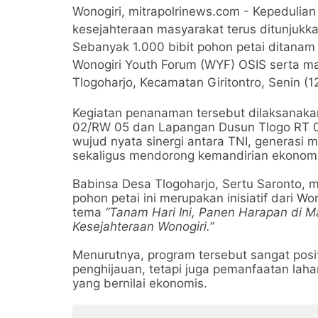
Wonogiri, mitrapolrinews.com - Kepedulian
kesejahteraan masyarakat terus ditunjuk
Sebanyak 1.000 bibit pohon petai ditanam
Wonogiri Youth Forum (WYF) OSIS serta m
Tlogoharjo, Kecamatan Giritontro, Senin (1
Kegiatan penanaman tersebut dilaksanakan
02/RW 05 dan Lapangan Dusun Tlogo RT 01/
wujud nyata sinergi antara TNI, generasi
sekaligus mendorong kemandirian ekonomi
Babinsa Desa Tlogoharjo, Sertu Saronto,
pohon petai ini merupakan inisiatif dari
tema
“Tanam Hari Ini, Panen Harapan di 
Kesejahteraan Wonogiri.”
Menurutnya, program tersebut sangat posit
penghijauan, tetapi juga pemanfaatan lah
yang bernilai ekonomis.