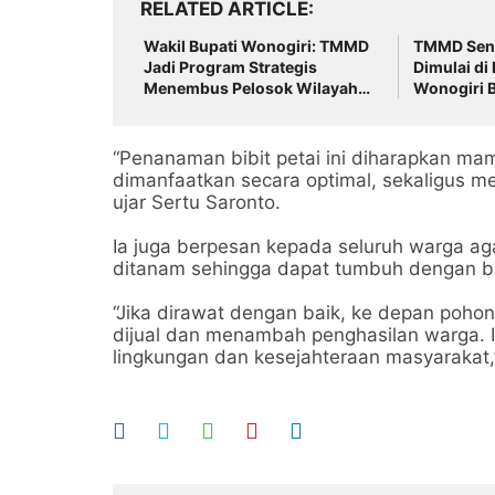
RELATED ARTICLE
Wakil Bupati Wonogiri: TMMD
TMMD Seng
Jadi Program Strategis
Dimulai di
Menembus Pelosok Wilayah
Wonogiri 
dan Percepat Pembangunan
Penghubun
Desa
“Penanaman bibit petai ini diharapkan 
dimanfaatkan secara optimal, sekaligus me
ujar Sertu Saronto.
Ia juga berpesan kepada seluruh warga ag
ditanam sehingga dapat tumbuh dengan ba
“Jika dirawat dengan baik, ke depan poho
dijual dan menambah penghasilan warga. I
lingkungan dan kesejahteraan masyarakat