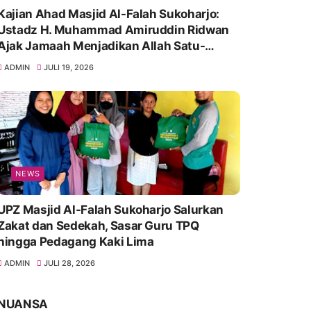
Kajian Ahad Masjid Al-Falah Sukoharjo:
Ustadz H. Muhammad Amiruddin Ridwan
Ajak Jamaah Menjadikan Allah Satu-
Satunya Tempat Bergantung
ADMIN
JULI 19, 2026
NEWS
UPZ Masjid Al-Falah Sukoharjo Salurkan
Zakat dan Sedekah, Sasar Guru TPQ
hingga Pedagang Kaki Lima
ADMIN
JULI 28, 2026
NUANSA