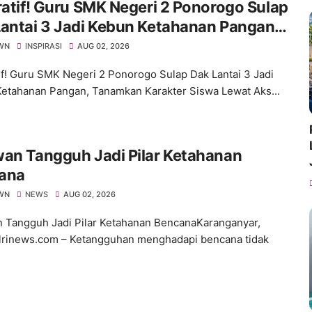
ratif! Guru SMK Negeri 2 Ponorogo Sulap
antai 3 Jadi Kebun Ketahanan Pangan,
mkan Karakter Siswa Lewat Aksi Nyata
WN
INSPIRASI
AUG 02, 2026
tif! Guru SMK Negeri 2 Ponorogo Sulap Dak Lantai 3 Jadi
etahanan Pangan, Tanamkan Karakter Siswa Lewat Aks...
an Tangguh Jadi Pilar Ketahanan
ana
WN
NEWS
AUG 02, 2026
 Tangguh Jadi Pilar Ketahanan BencanaKaranganyar,
lrinews.com – Ketangguhan menghadapi bencana tidak