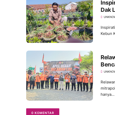
Inspi
Dak L
Tana
UNKNO
Inspira
Kebun K
Relaw
Benc
UNKNO
Relawan
mitrapo
hanya...
0 KOMENTAR