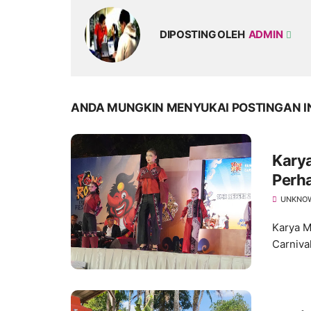
DIPOSTING OLEH
ADMIN
ANDA MUNGKIN MENYUKAI POSTINGAN I
Kary
Perha
Wastr
UNKNO
Karya M
Carniva