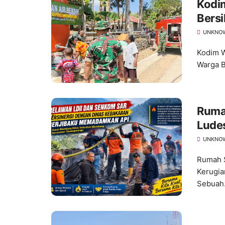
Kodim
Bers
yang
UNKNO
Kodim W
Warga B
Ruma
Ludes
UNKNO
Rumah S
Kerugia
Sebuah.