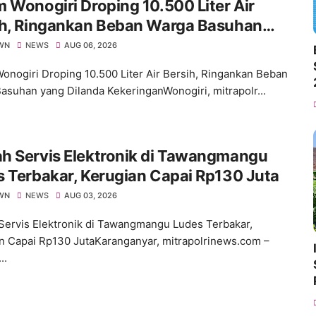
 Wonogiri Droping 10.500 Liter Air
ih, Ringankan Beban Warga Basuhan
 Dilanda Kekeringan
WN
NEWS
AUG 06, 2026
onogiri Droping 10.500 Liter Air Bersih, Ringankan Beban
asuhan yang Dilanda KekeringanWonogiri, mitrapolr...
h Servis Elektronik di Tawangmangu
 Terbakar, Kerugian Capai Rp130 Juta
WN
NEWS
AUG 03, 2026
ervis Elektronik di Tawangmangu Ludes Terbakar,
n Capai Rp130 JutaKaranganyar, mitrapolrinews.com –
..