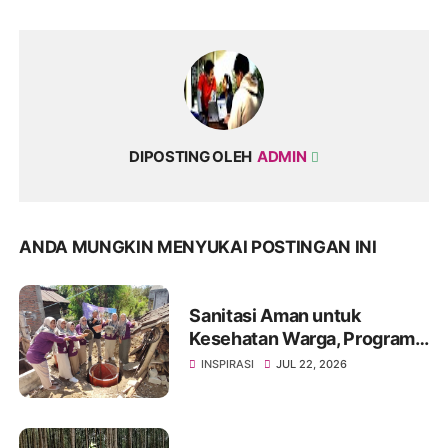
DIPOSTING OLEH
ADMIN
ANDA MUNGKIN MENYUKAI POSTINGAN INI
Sanitasi Aman untuk
Kesehatan Warga, Program
Sanitasi Terpadu Djarum
INSPIRASI
JUL 22, 2026
Bangun Jamban Kedap di
Wuryorejo