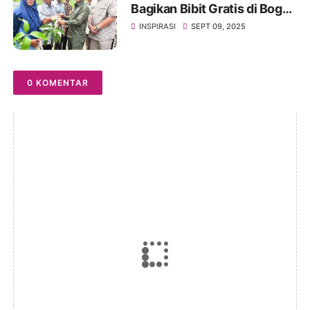
Bagikan Bibit Gratis di Bogor,
Targetkan 17 Juta Pohon
INSPIRASI
SEPT 09, 2025
Tahun 2025
0 KOMENTAR