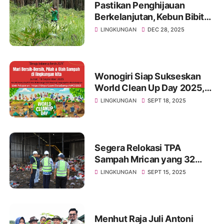
Pastikan Penghijauan
Berkelanjutan, Kebun Bibit
Griya Amanah Lakukan
LINGKUNGAN
DEC 28, 2025
Monitoring Tanaman
Wonogiri Siap Sukseskan
World Clean Up Day 2025,
Wujudkan Indonesia Bersih
LINGKUNGAN
SEPT 18, 2025
2029
Segera Relokasi TPA
Sampah Mrican yang 32
Tahun Terapkan Praktik
LINGKUNGAN
SEPT 15, 2025
Open Dumping
Menhut Raja Juli Antoni