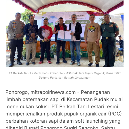
PT Berkah Tani Lestari Ubah Limbah Sapi di Pudak Jadi Pupuk Organik, Bupati Giri
Dukung Pertanian Ramah Lingkungan
Ponorogo, mitrapolrinews.com - Penanganan
limbah peternakan sapi di Kecamatan Pudak mulai
menemukan solusi. PT Berkah Tani Lestari resmi
memperkenalkan produk pupuk organik cair (POC)
berbahan kotoran sapi dalam soft launching yang
dihadiri Bupati Ponorogo Sugiri Sancoko, Sabtu