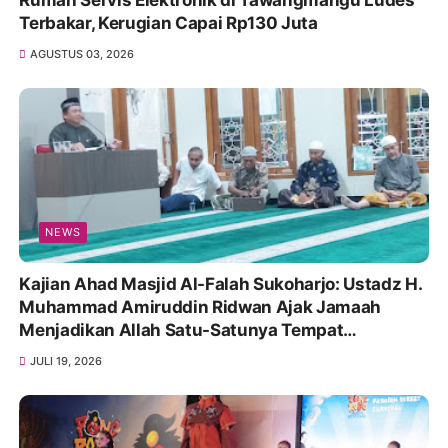
Terbakar, Kerugian Capai Rp130 Juta
AGUSTUS 03, 2026
NEWS
Kajian Ahad Masjid Al-Falah Sukoharjo: Ustadz H.
Muhammad Amiruddin Ridwan Ajak Jamaah
Menjadikan Allah Satu-Satunya Tempat
Bergantung
JULI 19, 2026