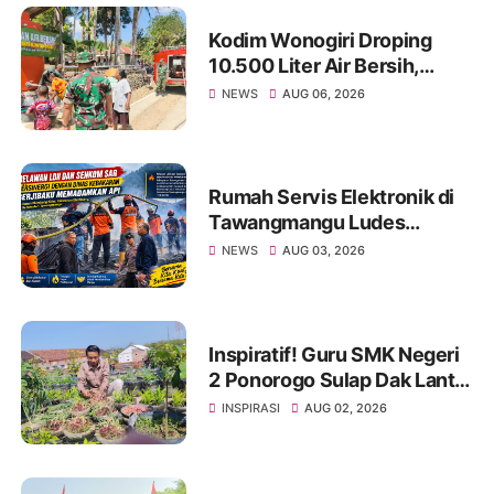
Kodim Wonogiri Droping
10.500 Liter Air Bersih,
Ringankan Beban Warga
NEWS
AUG 06, 2026
Basuhan yang Dilanda
Kekeringan
Rumah Servis Elektronik di
Tawangmangu Ludes
Terbakar, Kerugian Capai
NEWS
AUG 03, 2026
Rp130 Juta
Inspiratif! Guru SMK Negeri
2 Ponorogo Sulap Dak Lantai
3 Jadi Kebun Ketahanan
INSPIRASI
AUG 02, 2026
Pangan, Tanamkan Karakter
Siswa Lewat Aksi Nyata