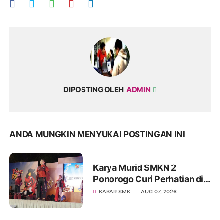
DIPOSTING OLEH
ADMIN
ANDA MUNGKIN MENYUKAI POSTINGAN INI
Karya Murid SMKN 2
Ponorogo Curi Perhatian di
Street Fashion Carnival,
KABAR SMK
AUG 07, 2026
Angkat Wastra Indonesia ke
Panggung Kreatif