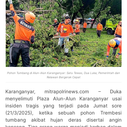
Pohon Tumbang di Alun-Alun Karanganyar: Satu Tewas, Dua Luka, Pemerintah dan
Relawan Bergerak Cepat
Karanganyar, mitrapolrinews.com
– Duka
menyelimuti Plaza Alun-Alun Karanganyar usai
insiden tragis yang terjadi pada Jumat sore
(21/3/2025), ketika sebuah pohon Trembesi
tumbang akibat hujan deras disertai angin