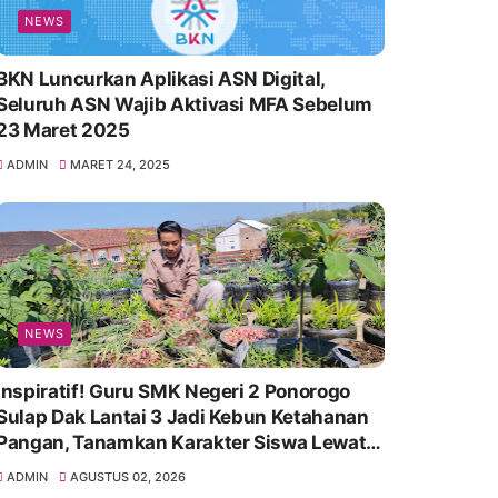
NEWS
BKN Luncurkan Aplikasi ASN Digital,
Seluruh ASN Wajib Aktivasi MFA Sebelum
23 Maret 2025
ADMIN
MARET 24, 2025
NEWS
Inspiratif! Guru SMK Negeri 2 Ponorogo
Sulap Dak Lantai 3 Jadi Kebun Ketahanan
Pangan, Tanamkan Karakter Siswa Lewat
Aksi Nyata
ADMIN
AGUSTUS 02, 2026