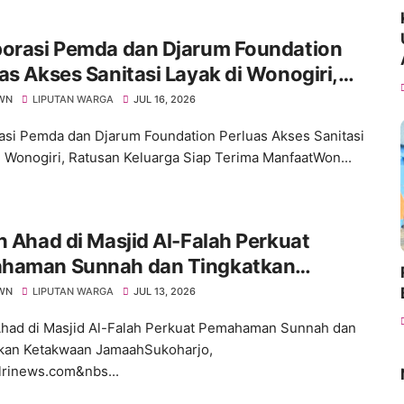
borasi Pemda dan Djarum Foundation
as Akses Sanitasi Layak di Wonogiri,
an Keluarga Siap Terima Manfaat
WN
LIPUTAN WARGA
JUL 16, 2026
asi Pemda dan Djarum Foundation Perluas Akses Sanitasi
i Wonogiri, Ratusan Keluarga Siap Terima ManfaatWon...
n Ahad di Masjid Al-Falah Perkuat
haman Sunnah dan Tingkatkan
kwaan Jamaah
WN
LIPUTAN WARGA
JUL 13, 2026
Ahad di Masjid Al-Falah Perkuat Pemahaman Sunnah dan
kan Ketakwaan JamaahSukoharjo,
lrinews.com&nbs...