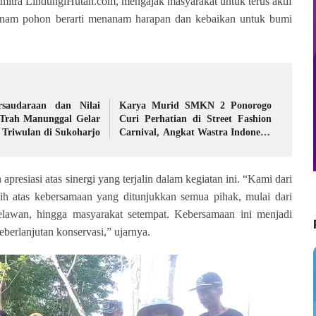
mitra LindungiHutan.com, mengajak masyarakat untuk terus aktif
nanam pohon berarti menanam harapan dan kebaikan untuk bumi
rsaudaraan dan Nilai
Karya Murid SMKN 2 Ponorogo
 Trah Manunggal Gelar
Curi Perhatian di Street Fashion
 Triwulan di Sukoharjo
Carnival, Angkat Wastra Indonesia
ke Panggung Kreatif
esiasi atas sinergi yang terjalin dalam kegiatan ini. “Kami dari
 atas kebersamaan yang ditunjukkan semua pihak, mulai dari
lawan, hingga masyarakat setempat. Kebersamaan ini menjadi
berlanjutan konservasi,” ujarnya.