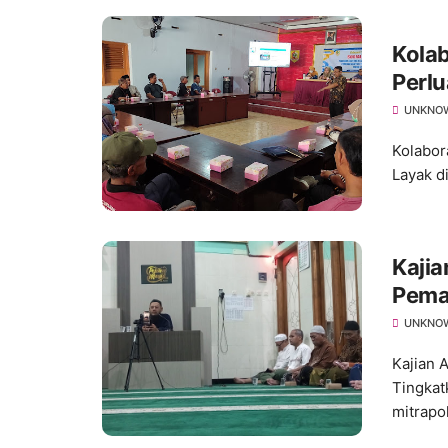
Kola
Perlu
Ratus
UNKNO
Kolabor
Layak d
Kajia
Pema
Keta
UNKNO
Kajian 
Tingkat
mitrapo