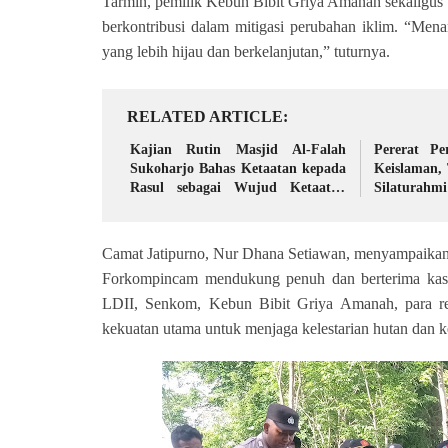
Tarmin, pemilik Kebun Bibit Griya Amanah sekaligus 
berkontribusi dalam mitigasi perubahan iklim. “Me
yang lebih hijau dan berkelanjutan,” tuturnya.
RELATED ARTICLE
Kajian Rutin Masjid Al-Falah
Pererat Pe
Sukoharjo Bahas Ketaatan kepada
Keislaman,
Rasul sebagai Wujud Ketaatan
Silaturahmi
kepada Allah
Camat Jatipurno, Nur Dhana Setiawan, menyampaikan apr
Forkompincam mendukung penuh dan berterima kasih
LDII, Senkom, Kebun Bibit Griya Amanah, para re
kekuatan utama untuk menjaga kelestarian hutan dan ke