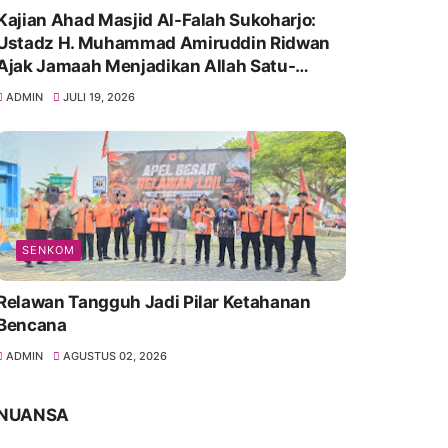
Kajian Ahad Masjid Al-Falah Sukoharjo:
Ustadz H. Muhammad Amiruddin Ridwan
Ajak Jamaah Menjadikan Allah Satu-
Satunya Tempat Bergantung
ADMIN
JULI 19, 2026
SENKOM
Relawan Tangguh Jadi Pilar Ketahanan
Bencana
ADMIN
AGUSTUS 02, 2026
NUANSA