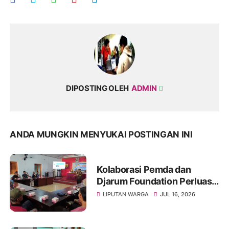
DIPOSTING OLEH
ADMIN
ANDA MUNGKIN MENYUKAI POSTINGAN INI
Kolaborasi Pemda dan
Djarum Foundation Perluas
Akses Sanitasi Layak di
LIPUTAN WARGA
JUL 16, 2026
Wonogiri, Ratusan Keluarga
Siap Terima Manfaat