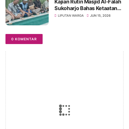
Kajian Rutin Masjid Al-Falah
Sukoharjo Bahas Ketaatan
kepada Rasul sebagai Wujud
LIPUTAN WARGA
JUN 15, 2026
Ketaatan kepada Allah
0 KOMENTAR