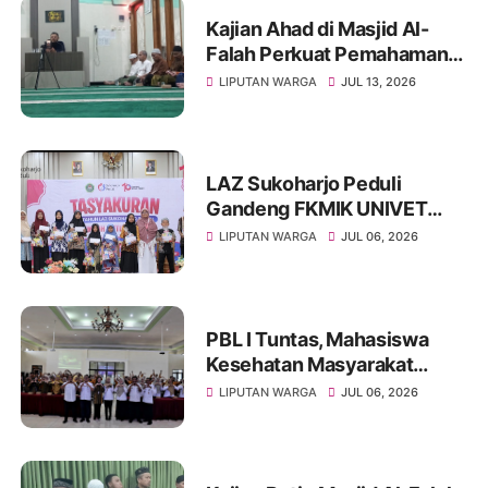
Kajian Ahad di Masjid Al-
Falah Perkuat Pemahaman
Sunnah dan Tingkatkan
LIPUTAN WARGA
JUL 13, 2026
Ketakwaan Jamaah
LAZ Sukoharjo Peduli
Gandeng FKMIK UNIVET
BANTARA Santuni Anak
LIPUTAN WARGA
JUL 06, 2026
Yatim dan Hadirkan Layanan
Kesehatan pada Milad ke-10
PBL I Tuntas, Mahasiswa
Kesehatan Masyarakat
UNIVET BANTARA Siap
LIPUTAN WARGA
JUL 06, 2026
Lanjutkan Intervensi
Berbasis Data