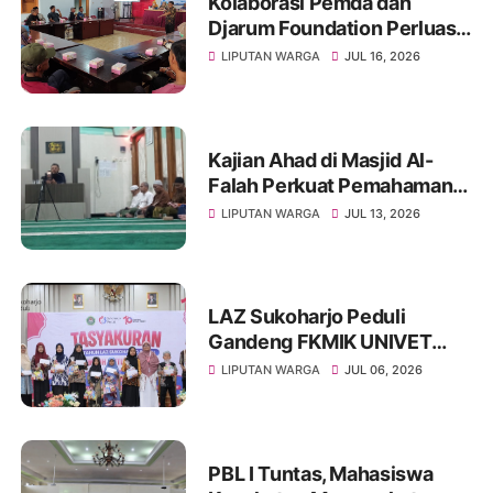
Kolaborasi Pemda dan
Djarum Foundation Perluas
Akses Sanitasi Layak di
LIPUTAN WARGA
JUL 16, 2026
Wonogiri, Ratusan Keluarga
Siap Terima Manfaat
Kajian Ahad di Masjid Al-
Falah Perkuat Pemahaman
Sunnah dan Tingkatkan
LIPUTAN WARGA
JUL 13, 2026
Ketakwaan Jamaah
LAZ Sukoharjo Peduli
Gandeng FKMIK UNIVET
BANTARA Santuni Anak
LIPUTAN WARGA
JUL 06, 2026
Yatim dan Hadirkan Layanan
Kesehatan pada Milad ke-10
PBL I Tuntas, Mahasiswa