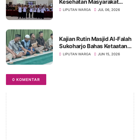
Kesehatan Masyarakat
UNIVET BANTARA Siap
LIPUTAN WARGA
JUL 06, 2026
Lanjutkan Intervensi
Berbasis Data
Kajian Rutin Masjid Al-Falah
Sukoharjo Bahas Ketaatan
kepada Rasul sebagai Wujud
LIPUTAN WARGA
JUN 15, 2026
Ketaatan kepada Allah
0 KOMENTAR