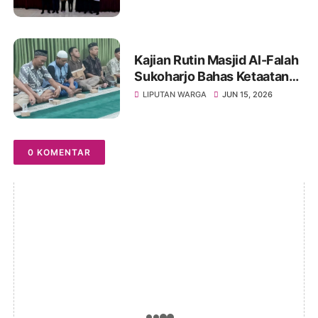
Lanjutkan Intervensi
Berbasis Data
Kajian Rutin Masjid Al-Falah
Sukoharjo Bahas Ketaatan
kepada Rasul sebagai Wujud
LIPUTAN WARGA
JUN 15, 2026
Ketaatan kepada Allah
0 KOMENTAR