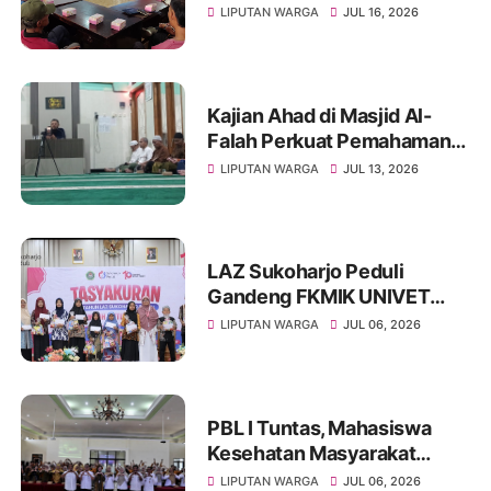
Akses Sanitasi Layak di
LIPUTAN WARGA
JUL 16, 2026
Wonogiri, Ratusan Keluarga
Siap Terima Manfaat
Kajian Ahad di Masjid Al-
Falah Perkuat Pemahaman
Sunnah dan Tingkatkan
LIPUTAN WARGA
JUL 13, 2026
Ketakwaan Jamaah
LAZ Sukoharjo Peduli
Gandeng FKMIK UNIVET
BANTARA Santuni Anak
LIPUTAN WARGA
JUL 06, 2026
Yatim dan Hadirkan Layanan
Kesehatan pada Milad ke-10
PBL I Tuntas, Mahasiswa
Kesehatan Masyarakat
UNIVET BANTARA Siap
LIPUTAN WARGA
JUL 06, 2026