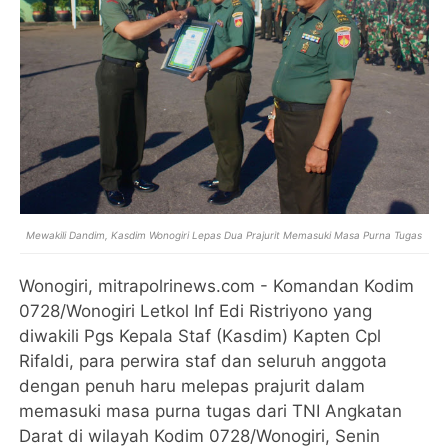
Mewakili Dandim, Kasdim Wonogiri Lepas Dua Prajurit Memasuki Masa Purna Tugas
Wonogiri, mitrapolrinews.com - Komandan Kodim
0728/Wonogiri Letkol Inf Edi Ristriyono yang
diwakili Pgs Kepala Staf (Kasdim) Kapten Cpl
Rifaldi, para perwira staf dan seluruh anggota
dengan penuh haru melepas prajurit dalam
memasuki masa purna tugas dari TNI Angkatan
Darat di wilayah Kodim 0728/Wonogiri, Senin