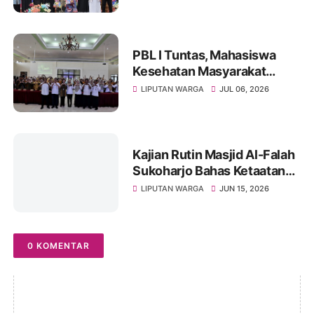
Yatim dan Hadirkan Layanan
Kesehatan pada Milad ke-10
PBL I Tuntas, Mahasiswa
Kesehatan Masyarakat
UNIVET BANTARA Siap
LIPUTAN WARGA
JUL 06, 2026
Lanjutkan Intervensi
Berbasis Data
Kajian Rutin Masjid Al-Falah
Sukoharjo Bahas Ketaatan
kepada Rasul sebagai Wujud
LIPUTAN WARGA
JUN 15, 2026
Ketaatan kepada Allah
0 KOMENTAR