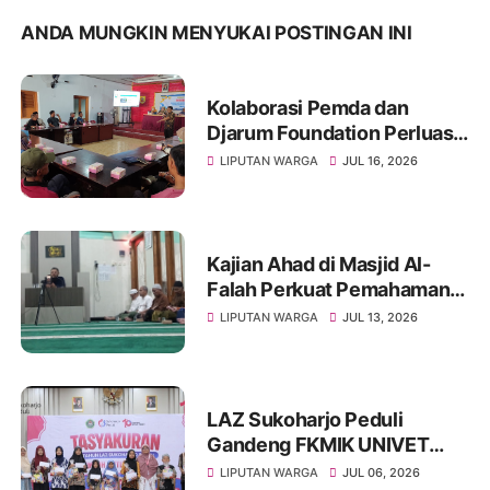
ANDA MUNGKIN MENYUKAI POSTINGAN INI
Kolaborasi Pemda dan
Djarum Foundation Perluas
Akses Sanitasi Layak di
LIPUTAN WARGA
JUL 16, 2026
Wonogiri, Ratusan Keluarga
Siap Terima Manfaat
Kajian Ahad di Masjid Al-
Falah Perkuat Pemahaman
Sunnah dan Tingkatkan
LIPUTAN WARGA
JUL 13, 2026
Ketakwaan Jamaah
LAZ Sukoharjo Peduli
Gandeng FKMIK UNIVET
BANTARA Santuni Anak
LIPUTAN WARGA
JUL 06, 2026