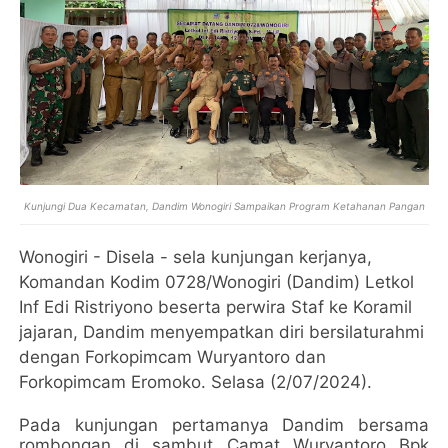
Kunjungi Dua Kecamatan, Dandim Wonogiri Sampaikan Program Ketahanan Pangan
Wonogiri - Disela - sela kunjungan kerjanya,
Komandan Kodim 0728/Wonogiri (Dandim) Letkol
Inf Edi Ristriyono beserta perwira Staf ke Koramil
jajaran, Dandim menyempatkan diri bersilaturahmi
dengan Forkopimcam Wuryantoro dan
Forkopimcam Eromoko. Selasa (2/07/2024).
Pada kunjungan pertamanya Dandim bersama
rombongan di sambut Camat Wuryantoro Bpk