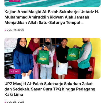
Kajian Ahad Masjid Al-Falah Sukoharjo: Ustadz H.
Muhammad Amiruddin Ridwan Ajak Jamaah
Menjadikan Allah Satu-Satunya Tempat
Bergantung
JULI 19, 2026
NEWS
UPZ Masjid Al-Falah Sukoharjo Salurkan Zakat
dan Sedekah, Sasar Guru TPQ hingga Pedagang
Kaki Lima
JULI 28, 2026