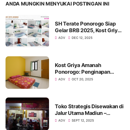
ANDA MUNGKIN MENYUKAI POSTINGAN INI
SH Terate Ponorogo Siap
Gelar BRB 2025, Kost Griya
Amanah Siapkan Hunian
ADV
DEC 12, 2025
Nyaman bagi Warga Luar
Kota
Kost Griya Amanah
Ponorogo: Penginapan
Nyaman dan Strategis untuk
ADV
OCT 20, 2025
Santrivaganza 2025 Hari
Santri Nasional
Toko Strategis Disewakan di
Jalur Utama Madiun –
Ponorogo, Cocok untuk
ADV
SEPT 12, 2025
Segala Jenis Usaha