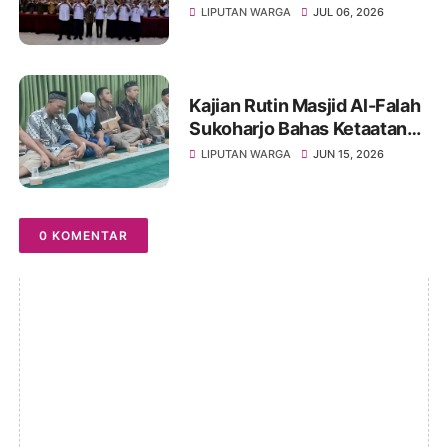
UNIVET BANTARA Siap
LIPUTAN WARGA
JUL 06, 2026
Lanjutkan Intervensi
Berbasis Data
Kajian Rutin Masjid Al-Falah
Sukoharjo Bahas Ketaatan
kepada Rasul sebagai Wujud
LIPUTAN WARGA
JUN 15, 2026
Ketaatan kepada Allah
0 KOMENTAR