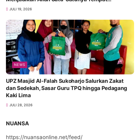
Bergantung
JULI 19, 2026
NEWS
UPZ Masjid Al-Falah Sukoharjo Salurkan Zakat
dan Sedekah, Sasar Guru TPQ hingga Pedagang
Kaki Lima
JULI 28, 2026
NUANSA
https://nuansaonline.net/feed/