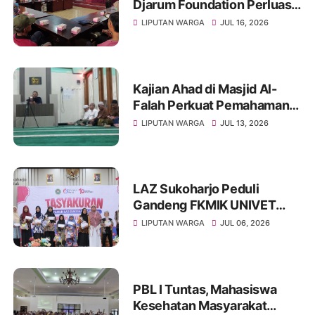
Djarum Foundation Perluas
Akses Sanitasi Layak di
LIPUTAN WARGA
JUL 16, 2026
Wonogiri, Ratusan Keluarga
Siap Terima Manfaat
Kajian Ahad di Masjid Al-
Falah Perkuat Pemahaman
Sunnah dan Tingkatkan
LIPUTAN WARGA
JUL 13, 2026
Ketakwaan Jamaah
LAZ Sukoharjo Peduli
Gandeng FKMIK UNIVET
BANTARA Santuni Anak
LIPUTAN WARGA
JUL 06, 2026
Yatim dan Hadirkan Layanan
Kesehatan pada Milad ke-10
PBL I Tuntas, Mahasiswa
Kesehatan Masyarakat