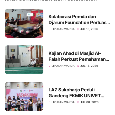
Kolaborasi Pemda dan
Djarum Foundation Perluas
Akses Sanitasi Layak di
LIPUTAN WARGA
JUL 16, 2026
Wonogiri, Ratusan Keluarga
Siap Terima Manfaat
Kajian Ahad di Masjid Al-
Falah Perkuat Pemahaman
Sunnah dan Tingkatkan
LIPUTAN WARGA
JUL 13, 2026
Ketakwaan Jamaah
LAZ Sukoharjo Peduli
Gandeng FKMIK UNIVET
BANTARA Santuni Anak
LIPUTAN WARGA
JUL 06, 2026
Yatim dan Hadirkan Layanan
Kesehatan pada Milad ke-10