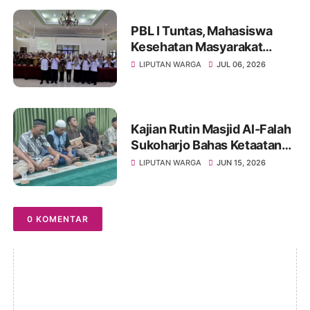
PBL I Tuntas, Mahasiswa
Kesehatan Masyarakat
UNIVET BANTARA Siap
LIPUTAN WARGA
JUL 06, 2026
Lanjutkan Intervensi
Berbasis Data
Kajian Rutin Masjid Al-Falah
Sukoharjo Bahas Ketaatan
kepada Rasul sebagai Wujud
LIPUTAN WARGA
JUN 15, 2026
Ketaatan kepada Allah
0 KOMENTAR