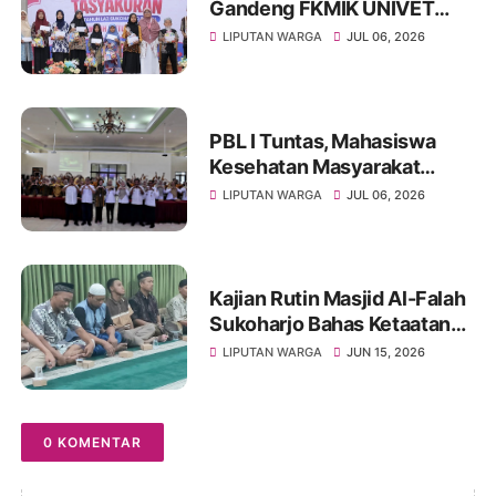
Gandeng FKMIK UNIVET
BANTARA Santuni Anak
LIPUTAN WARGA
JUL 06, 2026
Yatim dan Hadirkan Layanan
Kesehatan pada Milad ke-10
PBL I Tuntas, Mahasiswa
Kesehatan Masyarakat
UNIVET BANTARA Siap
LIPUTAN WARGA
JUL 06, 2026
Lanjutkan Intervensi
Berbasis Data
Kajian Rutin Masjid Al-Falah
Sukoharjo Bahas Ketaatan
kepada Rasul sebagai Wujud
LIPUTAN WARGA
JUN 15, 2026
Ketaatan kepada Allah
0 KOMENTAR