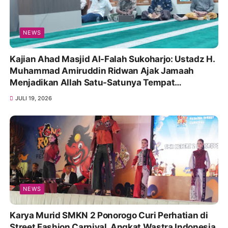
NEWS
Kajian Ahad Masjid Al-Falah Sukoharjo: Ustadz H.
Muhammad Amiruddin Ridwan Ajak Jamaah
Menjadikan Allah Satu-Satunya Tempat
Bergantung
JULI 19, 2026
NEWS
Karya Murid SMKN 2 Ponorogo Curi Perhatian di
Street Fashion Carnival, Angkat Wastra Indonesia