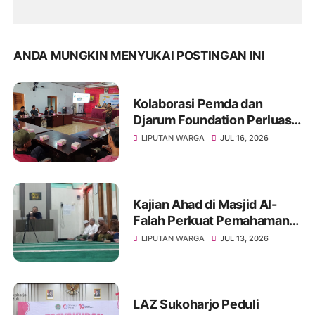
ANDA MUNGKIN MENYUKAI POSTINGAN INI
Kolaborasi Pemda dan
Djarum Foundation Perluas
Akses Sanitasi Layak di
LIPUTAN WARGA
JUL 16, 2026
Wonogiri, Ratusan Keluarga
Siap Terima Manfaat
Kajian Ahad di Masjid Al-
Falah Perkuat Pemahaman
Sunnah dan Tingkatkan
LIPUTAN WARGA
JUL 13, 2026
Ketakwaan Jamaah
LAZ Sukoharjo Peduli