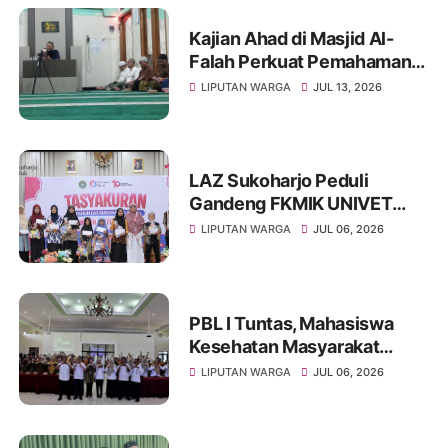
Kajian Ahad di Masjid Al-
Falah Perkuat Pemahaman
Sunnah dan Tingkatkan
LIPUTAN WARGA
JUL 13, 2026
Ketakwaan Jamaah
LAZ Sukoharjo Peduli
Gandeng FKMIK UNIVET
BANTARA Santuni Anak
LIPUTAN WARGA
JUL 06, 2026
Yatim dan Hadirkan Layanan
Kesehatan pada Milad ke-10
PBL I Tuntas, Mahasiswa
Kesehatan Masyarakat
UNIVET BANTARA Siap
LIPUTAN WARGA
JUL 06, 2026
Lanjutkan Intervensi
Berbasis Data