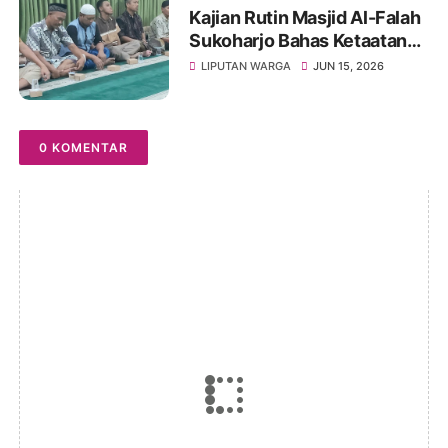
Kajian Rutin Masjid Al-Falah
Sukoharjo Bahas Ketaatan
kepada Rasul sebagai Wujud
LIPUTAN WARGA
JUN 15, 2026
Ketaatan kepada Allah
0 KOMENTAR