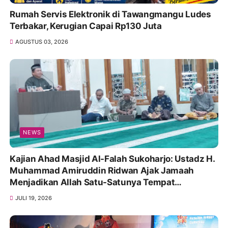
Rumah Servis Elektronik di Tawangmangu Ludes
Terbakar, Kerugian Capai Rp130 Juta
AGUSTUS 03, 2026
NEWS
Kajian Ahad Masjid Al-Falah Sukoharjo: Ustadz H.
Muhammad Amiruddin Ridwan Ajak Jamaah
Menjadikan Allah Satu-Satunya Tempat
Bergantung
JULI 19, 2026