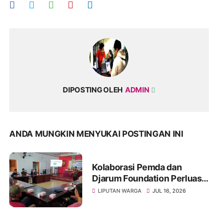
DIPOSTING OLEH
ADMIN
ANDA MUNGKIN MENYUKAI POSTINGAN INI
Kolaborasi Pemda dan
Djarum Foundation Perluas
Akses Sanitasi Layak di
LIPUTAN WARGA
JUL 16, 2026
Wonogiri, Ratusan Keluarga
Siap Terima Manfaat