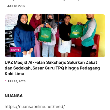
Bergantung
JULI 19, 2026
NEWS
UPZ Masjid Al-Falah Sukoharjo Salurkan Zakat
dan Sedekah, Sasar Guru TPQ hingga Pedagang
Kaki Lima
JULI 28, 2026
NUANSA
https://nuansaonline.net/feed/