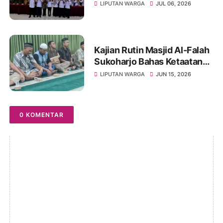
UNIVET BANTARA Siap
LIPUTAN WARGA
JUL 06, 2026
Lanjutkan Intervensi
Berbasis Data
Kajian Rutin Masjid Al-Falah
Sukoharjo Bahas Ketaatan
kepada Rasul sebagai Wujud
LIPUTAN WARGA
JUN 15, 2026
Ketaatan kepada Allah
0 KOMENTAR