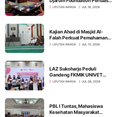
Djarum Foundation Perluas
Akses Sanitasi Layak di
LIPUTAN WARGA
JUL 16, 2026
Wonogiri, Ratusan Keluarga
Siap Terima Manfaat
Kajian Ahad di Masjid Al-
Falah Perkuat Pemahaman
Sunnah dan Tingkatkan
LIPUTAN WARGA
JUL 13, 2026
Ketakwaan Jamaah
LAZ Sukoharjo Peduli
Gandeng FKMIK UNIVET
BANTARA Santuni Anak
LIPUTAN WARGA
JUL 06, 2026
Yatim dan Hadirkan Layanan
Kesehatan pada Milad ke-10
PBL I Tuntas, Mahasiswa
Kesehatan Masyarakat