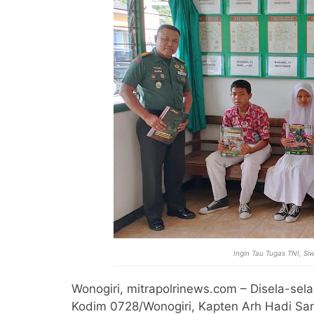
Ingin Tau Tugas TNI, S
Wonogiri, mitrapolrinews.com – Disela-se
Kodim 0728/Wonogiri, Kapten Arh Hadi S