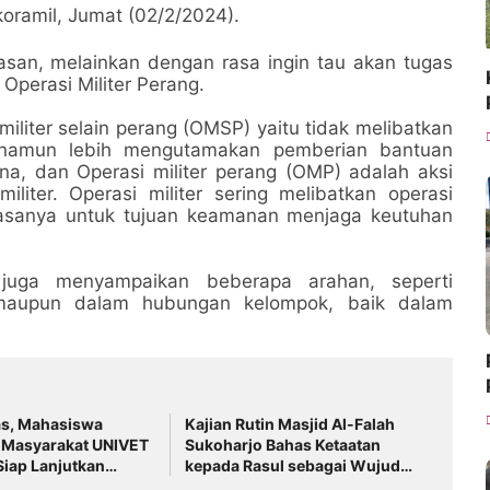
oramil, Jumat (02/2/2024).
alasan, melainkan dengan rasa ingin tau akan tugas
 Operasi Militer Perang.
militer selain perang (OMSP) yaitu tidak melibatkan
namun lebih mengutamakan pemberian bantuan
, dan Operasi militer perang (OMP) adalah aksi
iter. Operasi militer sering melibatkan operasi
biasanya untuk tujuan keamanan menjaga keutuhan
juga menyampaikan beberapa arahan, seperti
n maupun dalam hubungan kelompok, baik dalam
as, Mahasiswa
Kajian Rutin Masjid Al-Falah
 Masyarakat UNIVET
Sukoharjo Bahas Ketaatan
iap Lanjutkan
kepada Rasul sebagai Wujud
 Berbasis Data
Ketaatan kepada Allah