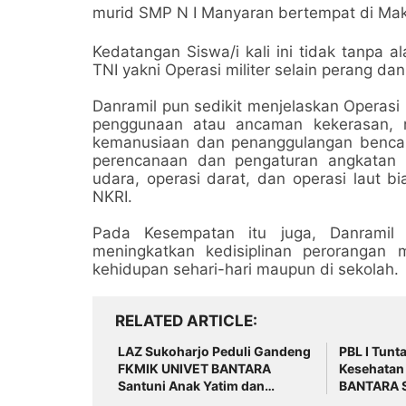
murid SMP N I Manyaran bertempat di Mak
Kedatangan Siswa/i kali ini tidak tanpa 
TNI yakni Operasi militer selain perang dan
Danramil pun sedikit menjelaskan Operasi 
penggunaan atau ancaman kekerasan, 
kemanusiaan dan penanggulangan bencana
perencanaan dan pengaturan angkatan mil
udara, operasi darat, dan operasi laut 
NKRI.
Pada Kesempatan itu juga, Danramil 
meningkatkan kedisiplinan peroranga
kehidupan sehari-hari maupun di sekolah.
RELATED ARTICLE
LAZ Sukoharjo Peduli Gandeng
PBL I Tunt
FKMIK UNIVET BANTARA
Kesehatan
Santuni Anak Yatim dan
BANTARA S
Hadirkan Layanan Kesehatan
Intervensi