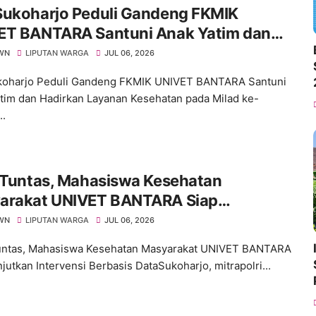
Sukoharjo Peduli Gandeng FKMIK
ET BANTARA Santuni Anak Yatim dan
rkan Layanan Kesehatan pada Milad ke-
WN
LIPUTAN WARGA
JUL 06, 2026
koharjo Peduli Gandeng FKMIK UNIVET BANTARA Santuni
tim dan Hadirkan Layanan Kesehatan pada Milad ke-
..
I Tuntas, Mahasiswa Kesehatan
arakat UNIVET BANTARA Siap
tkan Intervensi Berbasis Data
WN
LIPUTAN WARGA
JUL 06, 2026
untas, Mahasiswa Kesehatan Masyarakat UNIVET BANTARA
jutkan Intervensi Berbasis DataSukoharjo, mitrapolri...