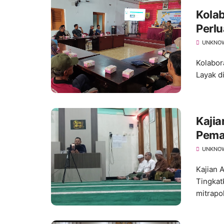
Kola
Perlu
Ratus
UNKNO
Kolabor
Layak d
Kajia
Pema
Keta
UNKNO
Kajian 
Tingkat
mitrapo