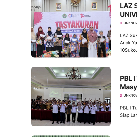
LAZ 
UNIV
Hadi
UNKNO
10
LAZ Su
Anak Ya
10Suko.
PBL 
Masy
Lanju
UNKNO
PBL I T
Siap Lan