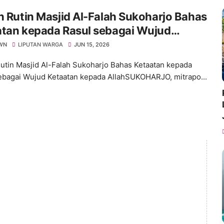
n Rutin Masjid Al-Falah Sukoharjo Bahas
atan kepada Rasul sebagai Wujud
tan kepada Allah
WN
LIPUTAN WARGA
JUN 15, 2026
Rutin Masjid Al-Falah Sukoharjo Bahas Ketaatan kepada
ebagai Wujud Ketaatan kepada AllahSUKOHARJO, mitrapo...