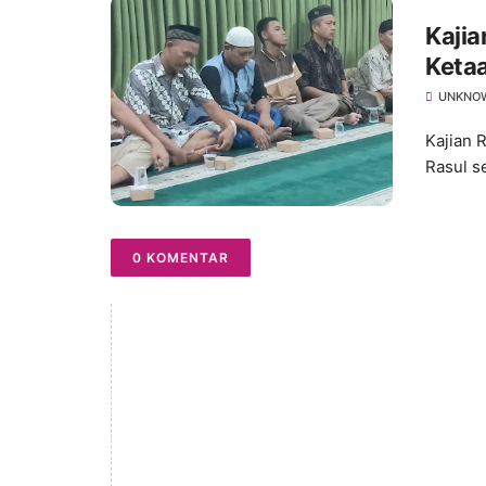
Kajia
Keta
Ketaa
UNKNO
Kajian 
Rasul s
0 KOMENTAR