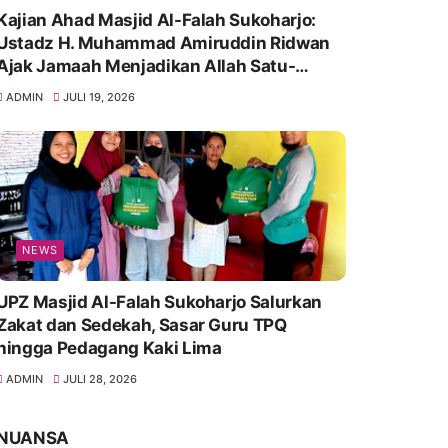
Kajian Ahad Masjid Al-Falah Sukoharjo:
Ustadz H. Muhammad Amiruddin Ridwan
Ajak Jamaah Menjadikan Allah Satu-
Satunya Tempat Bergantung
ADMIN
JULI 19, 2026
NEWS
UPZ Masjid Al-Falah Sukoharjo Salurkan
Zakat dan Sedekah, Sasar Guru TPQ
hingga Pedagang Kaki Lima
ADMIN
JULI 28, 2026
NUANSA