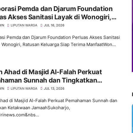
borasi Pemda dan Djarum Foundation
as Akses Sanitasi Layak di Wonogiri,
an Keluarga Siap Terima Manfaat
WN
LIPUTAN WARGA
JUL 16, 2026
asi Pemda dan Djarum Foundation Perluas Akses Sanitasi
i Wonogiri, Ratusan Keluarga Siap Terima ManfaatWon...
n Ahad di Masjid Al-Falah Perkuat
haman Sunnah dan Tingkatkan
kwaan Jamaah
WN
LIPUTAN WARGA
JUL 13, 2026
Ahad di Masjid Al-Falah Perkuat Pemahaman Sunnah dan
kan Ketakwaan JamaahSukoharjo,
lrinews.com&nbs...