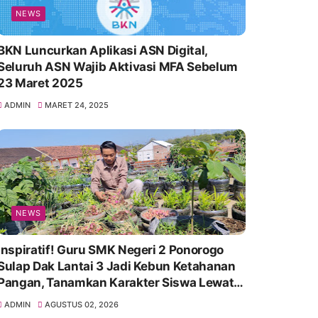
NEWS
BKN Luncurkan Aplikasi ASN Digital,
Seluruh ASN Wajib Aktivasi MFA Sebelum
23 Maret 2025
ADMIN
MARET 24, 2025
NEWS
Inspiratif! Guru SMK Negeri 2 Ponorogo
Sulap Dak Lantai 3 Jadi Kebun Ketahanan
Pangan, Tanamkan Karakter Siswa Lewat
Aksi Nyata
ADMIN
AGUSTUS 02, 2026