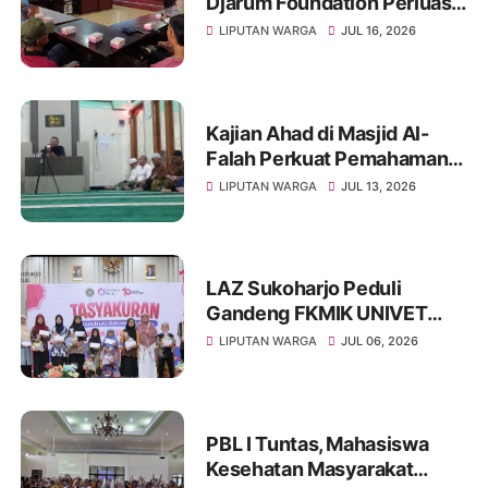
Djarum Foundation Perluas
Akses Sanitasi Layak di
LIPUTAN WARGA
JUL 16, 2026
Wonogiri, Ratusan Keluarga
Siap Terima Manfaat
Kajian Ahad di Masjid Al-
Falah Perkuat Pemahaman
Sunnah dan Tingkatkan
LIPUTAN WARGA
JUL 13, 2026
Ketakwaan Jamaah
LAZ Sukoharjo Peduli
Gandeng FKMIK UNIVET
BANTARA Santuni Anak
LIPUTAN WARGA
JUL 06, 2026
Yatim dan Hadirkan Layanan
Kesehatan pada Milad ke-10
PBL I Tuntas, Mahasiswa
Kesehatan Masyarakat