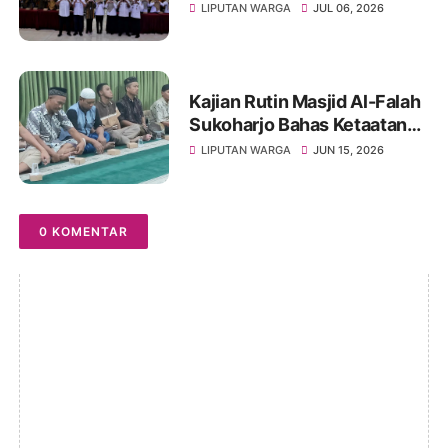
UNIVET BANTARA Siap
LIPUTAN WARGA
JUL 06, 2026
Lanjutkan Intervensi
Berbasis Data
Kajian Rutin Masjid Al-Falah
Sukoharjo Bahas Ketaatan
kepada Rasul sebagai Wujud
LIPUTAN WARGA
JUN 15, 2026
Ketaatan kepada Allah
0 KOMENTAR