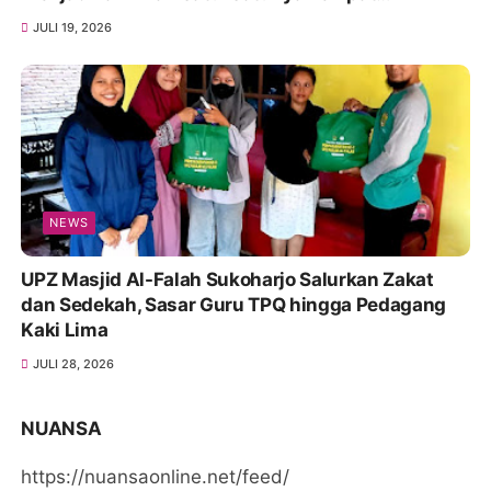
Bergantung
JULI 19, 2026
NEWS
UPZ Masjid Al-Falah Sukoharjo Salurkan Zakat
dan Sedekah, Sasar Guru TPQ hingga Pedagang
Kaki Lima
JULI 28, 2026
NUANSA
https://nuansaonline.net/feed/