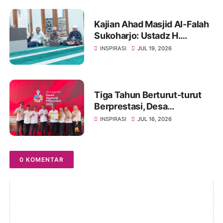
Kajian Ahad Masjid Al-Falah
Sukoharjo: Ustadz H.
Muhammad Amiruddin
INSPIRASI
JUL 19, 2026
Ridwan Ajak Jamaah
Menjadikan Allah Satu-
Satunya Tempat Bergantung
Tiga Tahun Berturut-turut
Berprestasi, Desa
Slogoretno Kembali Raih
INSPIRASI
JUL 16, 2026
Anugerah Desa Nyawiji
Migunani 2026
0 KOMENTAR