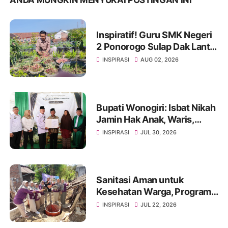
ANDA MUNGKIN MENYUKAI POSTINGAN INI
Inspiratif! Guru SMK Negeri
2 Ponorogo Sulap Dak Lantai
3 Jadi Kebun Ketahanan
INSPIRASI
AUG 02, 2026
Pangan, Tanamkan Karakter
Siswa Lewat Aksi Nyata
Bupati Wonogiri: Isbat Nikah
Jamin Hak Anak, Waris,
hingga Administrasi
INSPIRASI
JUL 30, 2026
Kependudukan
Sanitasi Aman untuk
Kesehatan Warga, Program
Sanitasi Terpadu Djarum
INSPIRASI
JUL 22, 2026
Bangun Jamban Kedap di
Wuryorejo