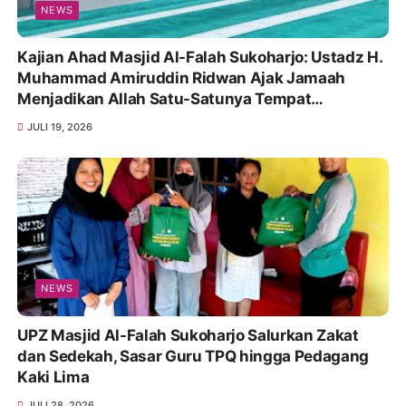
NEWS
Kajian Ahad Masjid Al-Falah Sukoharjo: Ustadz H.
Muhammad Amiruddin Ridwan Ajak Jamaah
Menjadikan Allah Satu-Satunya Tempat
Bergantung
JULI 19, 2026
NEWS
UPZ Masjid Al-Falah Sukoharjo Salurkan Zakat
dan Sedekah, Sasar Guru TPQ hingga Pedagang
Kaki Lima
JULI 28, 2026