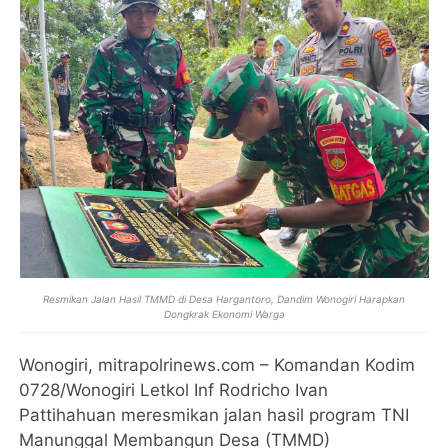
Resmikan Jalan Hasil TMMD di Desa Hargantoro, Dandim Wonogiri Harapkan
Dongkrak Ekonomi Warga
Wonogiri, mitrapolrinews.com – Komandan Kodim
0728/Wonogiri Letkol Inf Rodricho Ivan
Pattihahuan meresmikan jalan hasil program TNI
Manunggal Membangun Desa (TMMD)