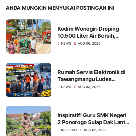
ANDA MUNGKIN MENYUKAI POSTINGAN INI
Kodim Wonogiri Droping
10.500 Liter Air Bersih,
Ringankan Beban Warga
NEWS
AUG 06, 2026
Basuhan yang Dilanda
Kekeringan
Rumah Servis Elektronik di
Tawangmangu Ludes
Terbakar, Kerugian Capai
NEWS
AUG 03, 2026
Rp130 Juta
Inspiratif! Guru SMK Negeri
2 Ponorogo Sulap Dak Lantai
3 Jadi Kebun Ketahanan
INSPIRASI
AUG 02, 2026