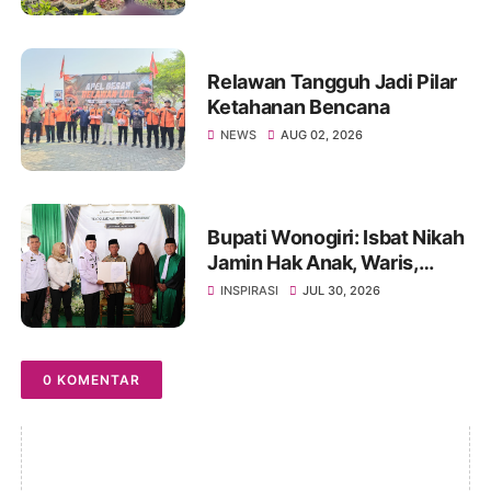
Pangan, Tanamkan Karakter
Siswa Lewat Aksi Nyata
Relawan Tangguh Jadi Pilar
Ketahanan Bencana
NEWS
AUG 02, 2026
Bupati Wonogiri: Isbat Nikah
Jamin Hak Anak, Waris,
hingga Administrasi
INSPIRASI
JUL 30, 2026
Kependudukan
0 KOMENTAR