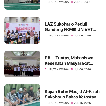
Sunnah dan Tingkatkan
LIPUTAN WARGA
JUL 13, 2026
Ketakwaan Jamaah
LAZ Sukoharjo Peduli
Gandeng FKMIK UNIVET
BANTARA Santuni Anak
LIPUTAN WARGA
JUL 06, 2026
Yatim dan Hadirkan Layanan
Kesehatan pada Milad ke-10
PBL I Tuntas, Mahasiswa
Kesehatan Masyarakat
UNIVET BANTARA Siap
LIPUTAN WARGA
JUL 06, 2026
Lanjutkan Intervensi
Berbasis Data
Kajian Rutin Masjid Al-Falah
Sukoharjo Bahas Ketaatan
kepada Rasul sebagai Wujud
LIPUTAN WARGA
JUN 15, 2026