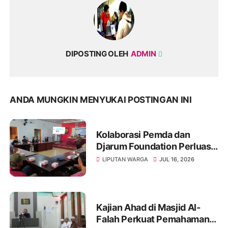
DIPOSTING OLEH
ADMIN
ANDA MUNGKIN MENYUKAI POSTINGAN INI
Kolaborasi Pemda dan
Djarum Foundation Perluas
Akses Sanitasi Layak di
LIPUTAN WARGA
JUL 16, 2026
Wonogiri, Ratusan Keluarga
Siap Terima Manfaat
Kajian Ahad di Masjid Al-
Falah Perkuat Pemahaman