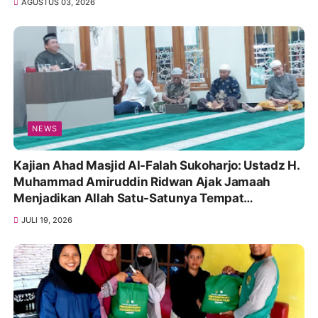
AGUSTUS 03, 2026
NEWS
Kajian Ahad Masjid Al-Falah Sukoharjo: Ustadz H.
Muhammad Amiruddin Ridwan Ajak Jamaah
Menjadikan Allah Satu-Satunya Tempat
Bergantung
JULI 19, 2026