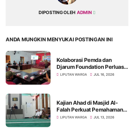
DIPOSTING OLEH
ADMIN
ANDA MUNGKIN MENYUKAI POSTINGAN INI
Kolaborasi Pemda dan
Djarum Foundation Perluas
Akses Sanitasi Layak di
LIPUTAN WARGA
JUL 16, 2026
Wonogiri, Ratusan Keluarga
Siap Terima Manfaat
Kajian Ahad di Masjid Al-
Falah Perkuat Pemahaman
Sunnah dan Tingkatkan
LIPUTAN WARGA
JUL 13, 2026
Ketakwaan Jamaah