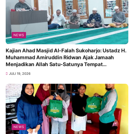
NEWS
Kajian Ahad Masjid Al-Falah Sukoharjo: Ustadz H.
Muhammad Amiruddin Ridwan Ajak Jamaah
Menjadikan Allah Satu-Satunya Tempat
Bergantung
JULI 19, 2026
NEWS