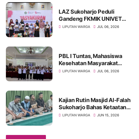
LAZ Sukoharjo Peduli
Gandeng FKMIK UNIVET
BANTARA Santuni Anak
LIPUTAN WARGA
JUL 06, 2026
Yatim dan Hadirkan Layanan
Kesehatan pada Milad ke-10
PBL I Tuntas, Mahasiswa
Kesehatan Masyarakat
UNIVET BANTARA Siap
LIPUTAN WARGA
JUL 06, 2026
Lanjutkan Intervensi
Berbasis Data
Kajian Rutin Masjid Al-Falah
Sukoharjo Bahas Ketaatan
kepada Rasul sebagai Wujud
LIPUTAN WARGA
JUN 15, 2026
Ketaatan kepada Allah