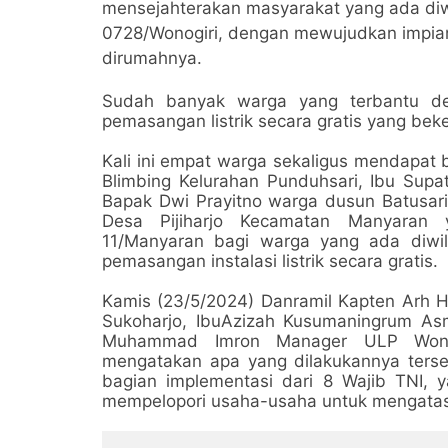
mensejahterakan masyarakat yang ada diwi
0728/Wonogiri, dengan mewujudkan impian w
dirumahnya.
Sudah banyak warga yang terbantu de
pemasangan listrik secara gratis yang be
Kali ini empat warga sekaligus mendapat
Blimbing Kelurahan Punduhsari, Ibu Sup
Bapak Dwi Prayitno warga dusun Batusar
Desa Pijiharjo Kecamatan Manyaran 
11/Manyaran bagi warga yang ada diwil
pemasangan instalasi listrik secara gratis.
Kamis (23/5/2024) Danramil Kapten Arh H
Sukoharjo, IbuAzizah Kusumaningrum 
Muhammad Imron Manager ULP Wonog
mengatakan apa yang dilakukannya terse
bagian implementasi dari 8 Wajib TNI,
mempelopori usaha-usaha untuk mengatasi k