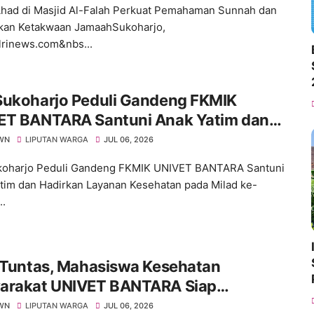
Ahad di Masjid Al-Falah Perkuat Pemahaman Sunnah dan
kan Ketakwaan JamaahSukoharjo,
lrinews.com&nbs...
Sukoharjo Peduli Gandeng FKMIK
ET BANTARA Santuni Anak Yatim dan
rkan Layanan Kesehatan pada Milad ke-
WN
LIPUTAN WARGA
JUL 06, 2026
koharjo Peduli Gandeng FKMIK UNIVET BANTARA Santuni
tim dan Hadirkan Layanan Kesehatan pada Milad ke-
..
I Tuntas, Mahasiswa Kesehatan
arakat UNIVET BANTARA Siap
tkan Intervensi Berbasis Data
WN
LIPUTAN WARGA
JUL 06, 2026