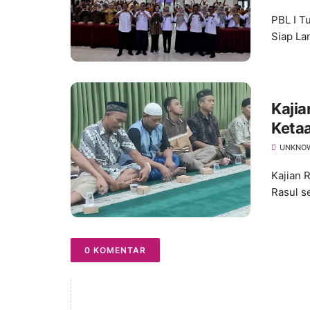
PBL I T
Siap Lan
Kajia
Keta
Ketaa
UNKNO
Kajian 
Rasul s
0 KOMENTAR