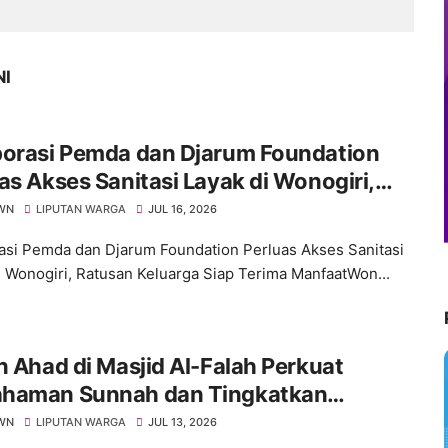
NI
borasi Pemda dan Djarum Foundation
as Akses Sanitasi Layak di Wonogiri,
an Keluarga Siap Terima Manfaat
WN
LIPUTAN WARGA
JUL 16, 2026
asi Pemda dan Djarum Foundation Perluas Akses Sanitasi
i Wonogiri, Ratusan Keluarga Siap Terima ManfaatWon...
n Ahad di Masjid Al-Falah Perkuat
haman Sunnah dan Tingkatkan
kwaan Jamaah
WN
LIPUTAN WARGA
JUL 13, 2026