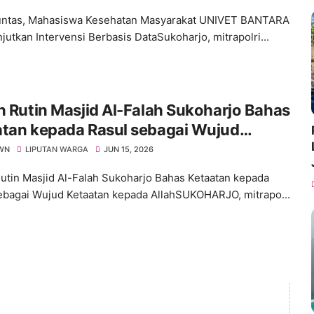
untas, Mahasiswa Kesehatan Masyarakat UNIVET BANTARA
jutkan Intervensi Berbasis DataSukoharjo, mitrapolri...
n Rutin Masjid Al-Falah Sukoharjo Bahas
atan kepada Rasul sebagai Wujud
tan kepada Allah
WN
LIPUTAN WARGA
JUN 15, 2026
Rutin Masjid Al-Falah Sukoharjo Bahas Ketaatan kepada
ebagai Wujud Ketaatan kepada AllahSUKOHARJO, mitrapo...