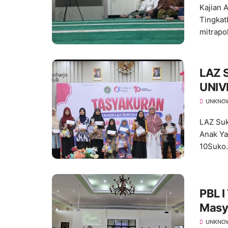
Kajian 
Tingkat
mitrapo
LAZ 
UNIV
Hadi
UNKNO
10
LAZ Su
Anak Ya
10Suko.
PBL 
Masy
Lanju
UNKNO