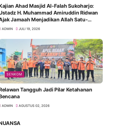
Kajian Ahad Masjid Al-Falah Sukoharjo:
Ustadz H. Muhammad Amiruddin Ridwan
Ajak Jamaah Menjadikan Allah Satu-
Satunya Tempat Bergantung
ADMIN
JULI 19, 2026
SENKOM
Relawan Tangguh Jadi Pilar Ketahanan
Bencana
ADMIN
AGUSTUS 02, 2026
NUANSA