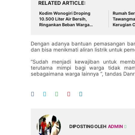
RELATED ARTICLE
Kodim Wonogiri Droping
Rumah Serv
10.500 Liter Air Bersih,
Tawangman
Ringankan Beban Warga
Kerugian C
Basuhan yang Dilanda
Kekeringan
Dengan adanya bantuan pemasangan bantua
dan bisa menikmati aliran listrik untuk pe
”Sudah menjadi kewajiban untuk memb
terutama mimpi bagi warga tidak mampu
sebagaimana warga lainnya “, tandas Dan
DIPOSTING OLEH
ADMIN