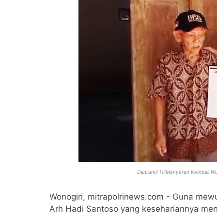
Danramil 11/Manyaran Kembali Wu
Wonogiri, mitrapolrinews.com - Guna mew
Arh Hadi Santoso yang kesehariannya menj