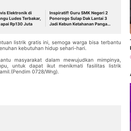
is Elektronik di
Inspiratif! Guru SMK Negeri 2
gu Ludes Terbakar,
Ponorogo Sulap Dak Lantai 3
apai Rp130 Juta
Jadi Kebun Ketahanan Pangan,
Tanamkan Karakter Siswa
Lewat Aksi Nyata
n listrik gratis ini, semoga warga bisa terbantu
menuhan kebutuhan hidup sehari-hari.
antu masyarakat dalam mewujudkan mimpinya,
, untuk dapat ikut menikmati fasilitas listrik
ramil.(Pendim 0728/Wng).