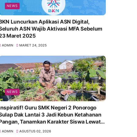
NEWS
BKN Luncurkan Aplikasi ASN Digital,
Seluruh ASN Wajib Aktivasi MFA Sebelum
23 Maret 2025
ADMIN
MARET 24, 2025
NEWS
Inspiratif! Guru SMK Negeri 2 Ponorogo
Sulap Dak Lantai 3 Jadi Kebun Ketahanan
Pangan, Tanamkan Karakter Siswa Lewat
Aksi Nyata
ADMIN
AGUSTUS 02, 2026