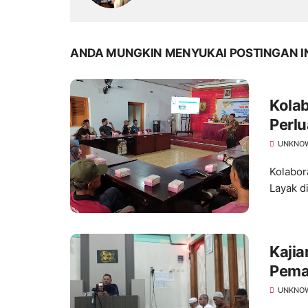
ANDA MUNGKIN MENYUKAI POSTINGAN I
Kola
Perlu
Ratus
UNKNO
Kolabor
Layak d
Kajia
Pema
Keta
UNKNO