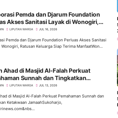
borasi Pemda dan Djarum Foundation
as Akses Sanitasi Layak di Wonogiri,
an Keluarga Siap Terima Manfaat
WN
LIPUTAN WARGA
JUL 16, 2026
asi Pemda dan Djarum Foundation Perluas Akses Sanitasi
i Wonogiri, Ratusan Keluarga Siap Terima ManfaatWon...
n Ahad di Masjid Al-Falah Perkuat
haman Sunnah dan Tingkatkan
kwaan Jamaah
WN
LIPUTAN WARGA
JUL 13, 2026
Ahad di Masjid Al-Falah Perkuat Pemahaman Sunnah dan
kan Ketakwaan JamaahSukoharjo,
lrinews.com&nbs...