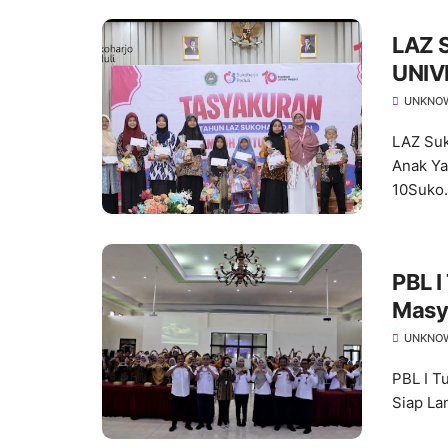
LAZ 
UNIV
Hadi
UNKNO
10
LAZ Su
Anak Ya
10Suko.
PBL 
Masy
Lanju
UNKNO
PBL I T
Siap Lan