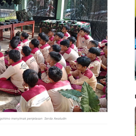
logohimo menyimak penjelasan
Serda Awaludin