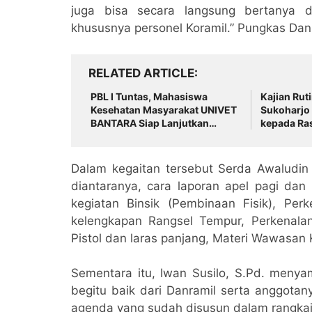
juga bisa secara langsung bertanya d
khususnya personel Koramil.” Pungkas Dan
RELATED ARTICLE
PBL I Tuntas, Mahasiswa
Kajian Rut
Kesehatan Masyarakat UNIVET
Sukoharjo
BANTARA Siap Lanjutkan
kepada Ra
Intervensi Berbasis Data
Ketaatan k
Dalam kegaitan tersebut Serda Awaludin
diantaranya, cara laporan apel pagi dan 
kegiatan Binsik (Pembinaan Fisik), Pe
kelengkapan Rangsel Tempur, Perkenalan 
Pistol dan laras panjang, Materi Wawasa
Sementara itu, Iwan Susilo, S.Pd. meny
begitu baik dari Danramil serta anggota
agenda yang sudah disusun dalam rangkaia