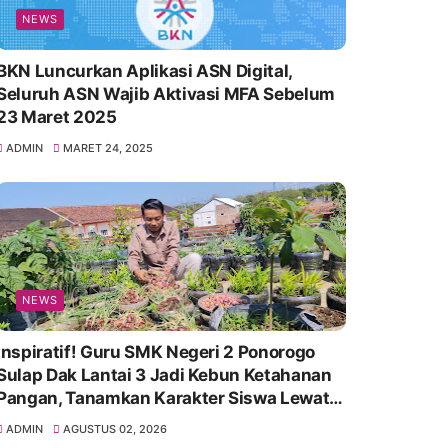
NEWS
BKN Luncurkan Aplikasi ASN Digital,
Seluruh ASN Wajib Aktivasi MFA Sebelum
23 Maret 2025
ADMIN
MARET 24, 2025
NEWS
Inspiratif! Guru SMK Negeri 2 Ponorogo
Sulap Dak Lantai 3 Jadi Kebun Ketahanan
Pangan, Tanamkan Karakter Siswa Lewat
Aksi Nyata
ADMIN
AGUSTUS 02, 2026