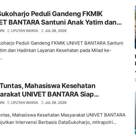
Sukoharjo Peduli Gandeng FKMIK
ET BANTARA Santuni Anak Yatim dan
rkan Layanan Kesehatan pada Milad ke-
WN
LIPUTAN WARGA
JUL 06, 2026
koharjo Peduli Gandeng FKMIK UNIVET BANTARA Santuni
tim dan Hadirkan Layanan Kesehatan pada Milad ke-
..
I Tuntas, Mahasiswa Kesehatan
arakat UNIVET BANTARA Siap
tkan Intervensi Berbasis Data
WN
LIPUTAN WARGA
JUL 06, 2026
untas, Mahasiswa Kesehatan Masyarakat UNIVET BANTARA
jutkan Intervensi Berbasis DataSukoharjo, mitrapolri...