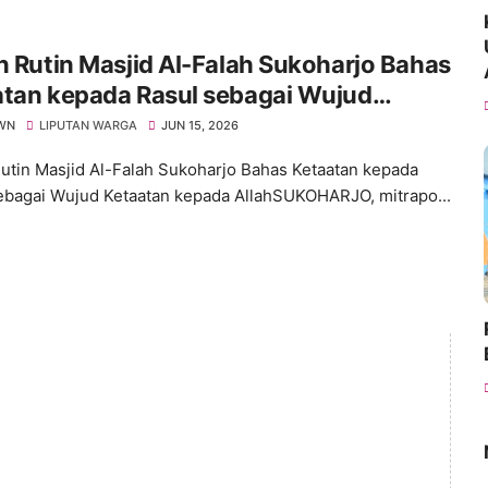
n Rutin Masjid Al-Falah Sukoharjo Bahas
atan kepada Rasul sebagai Wujud
tan kepada Allah
WN
LIPUTAN WARGA
JUN 15, 2026
Rutin Masjid Al-Falah Sukoharjo Bahas Ketaatan kepada
ebagai Wujud Ketaatan kepada AllahSUKOHARJO, mitrapo...