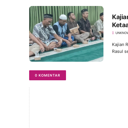
Kajia
Keta
Ketaa
UNKNO
Kajian 
Rasul s
0 KOMENTAR