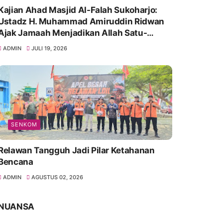
Kajian Ahad Masjid Al-Falah Sukoharjo:
Ustadz H. Muhammad Amiruddin Ridwan
Ajak Jamaah Menjadikan Allah Satu-
Satunya Tempat Bergantung
ADMIN
JULI 19, 2026
SENKOM
Relawan Tangguh Jadi Pilar Ketahanan
Bencana
ADMIN
AGUSTUS 02, 2026
NUANSA