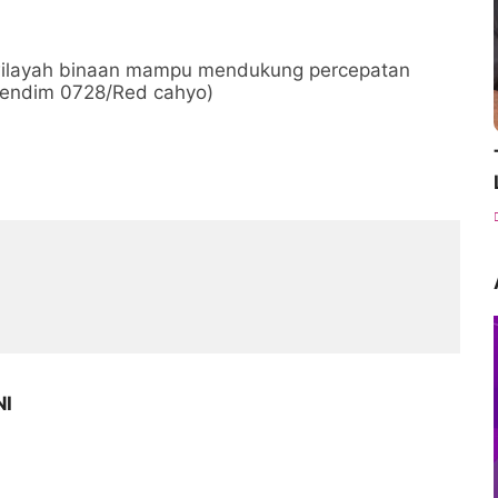
p wilayah binaan mampu mendukung percepatan
(Pendim 0728/Red cahyo)
NI