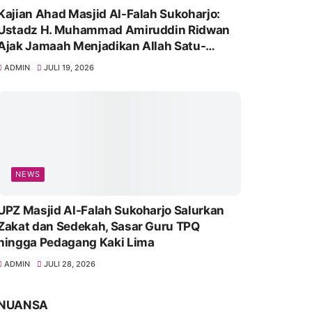
Kajian Ahad Masjid Al-Falah Sukoharjo:
Ustadz H. Muhammad Amiruddin Ridwan
Ajak Jamaah Menjadikan Allah Satu-
Satunya Tempat Bergantung
ADMIN
JULI 19, 2026
NEWS
UPZ Masjid Al-Falah Sukoharjo Salurkan
Zakat dan Sedekah, Sasar Guru TPQ
hingga Pedagang Kaki Lima
ADMIN
JULI 28, 2026
NUANSA