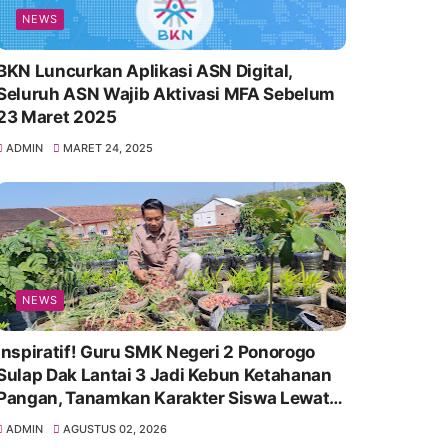
NEWS
BKN Luncurkan Aplikasi ASN Digital,
Seluruh ASN Wajib Aktivasi MFA Sebelum
23 Maret 2025
ADMIN
MARET 24, 2025
NEWS
Inspiratif! Guru SMK Negeri 2 Ponorogo
Sulap Dak Lantai 3 Jadi Kebun Ketahanan
Pangan, Tanamkan Karakter Siswa Lewat
Aksi Nyata
ADMIN
AGUSTUS 02, 2026