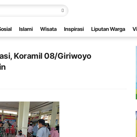
Sosial
Islami
Wisata
Inspirasi
Liputan Warga
V
si, Koramil 08/Giriwoyo
in